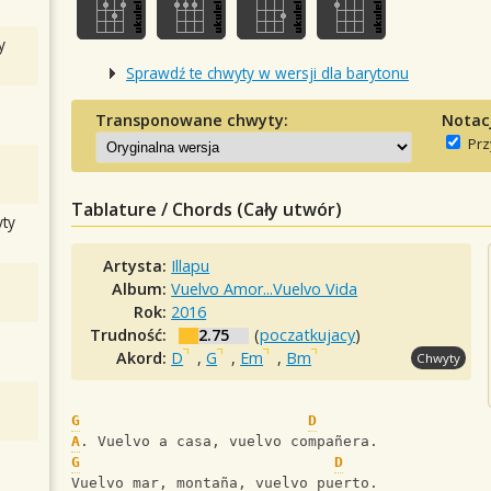
y
Sprawdź te chwyty w wersji dla barytonu
Transponowane chwyty:
Notac
Prz
Tablature / Chords (Cały utwór)
ty
Artysta:
Illapu
Album:
Vuelvo Amor...Vuelvo Vida
Rok:
2016
Trudność:
2.75
(
poczatkujacy
)
Akord:
D
,
G
,
Em
,
Bm
Chwyty
G
D
A
. Vuelvo a casa, vuelvo compañera. 
G
D
Vuelvo mar, montaña, vuelvo puerto. 