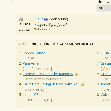
Filtruj w
Clava
(Melbourne)
rasgueo?? por favor!
09 Sep 2019
PIOSENKI, KTÓRE MOGĄ CI SIĘ SPODOBAĆ
Sobreviviendo
El Bai
[
Illapu
]
[
Los P
Para Amar
Gracia
[
Los Prisioneros
]
[
Viole
Somewhere Over The Rainbow
Tren A
[
Israel Kamakawiwo'ole
]
[
Los P
Can't Help Falling In Love With You
Andar
[
Elvis Presley
]
[
Julie
Limon Y Sal
Volver
[
Julieta Venegas
]
[
Viole