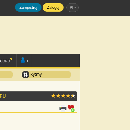
Zarejestruj
Zaloguj
Pl
SCORD
+
Rytmy
APU