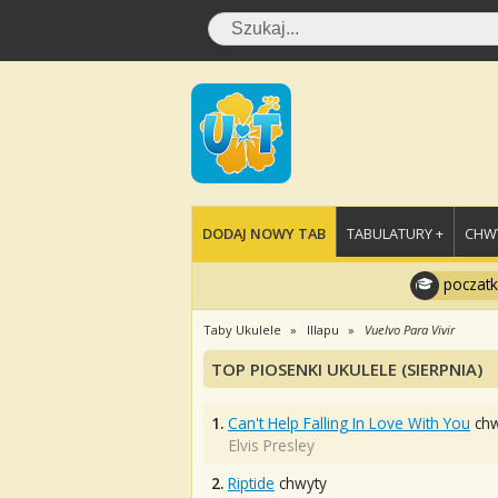
DODAJ NOWY TAB
TABULATURY +
CHWY
poczatk
Taby Ukulele
Illapu
Vuelvo Para Vivir
TOP PIOSENKI UKULELE (SIERPNIA)
1.
Can't Help Falling In Love With You
chw
Elvis Presley
2.
Riptide
chwyty