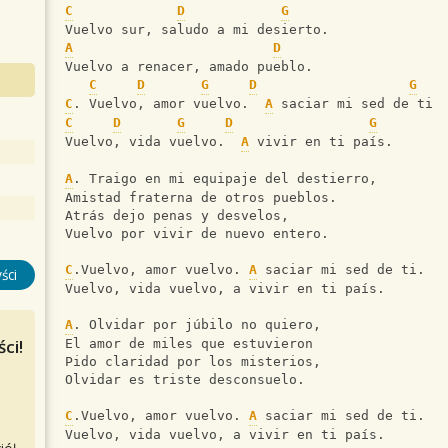
C
D
G
Vuelvo sur, saludo a mi desierto. 
A
D
Vuelvo a renacer, amado pueblo. 
C
D
G
D
G
C
. Vuelvo, amor vuelvo.  
A
 saciar mi sed de ti 
C
D
G
D
G
Vuelvo, vida vuelvo.  
A
 vivir en ti país. 
A
. Traigo en mi equipaje del destierro, 
Amistad fraterna de otros pueblos. 
Atrás dejo penas y desvelos, 
Vuelvo por vivir de nuevo entero. 
C
.Vuelvo, amor vuelvo. 
A
 saciar mi sed de ti. 
ści
Vuelvo, vida vuelvo, a vivir en ti país. 
A
. Olvidar por júbilo no quiero, 
ci!
El amor de miles que estuvieron 
Pido claridad por los misterios, 
Olvidar es triste desconsuelo. 
C
.Vuelvo, amor vuelvo. 
A
 saciar mi sed de ti. 
Vuelvo, vida vuelvo, a vivir en ti país. 