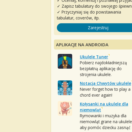
✓ Oceniaj, komentuj i poznawaj przyjac
✓ Zapisz tabulatury do swojego śpiewn
✓ Przyczyniaj się do powstawania
tabulatur, coverów, itp.
Zarejestruj
APLIKACJE NA ANDROIDA
Ukulele Tuner
Pobierz najdokładniejszą
bezpłatną aplikację do
strojenia ukulele.
Notacja Chwytów ukulele
Never forget how to play a
chord ever again!
Kołysanki na ukulele dla
niemowląt
Rymowanki i muzyka dla
niemowląt grane na ukulele
aby pomóc dziecku zasnąć :