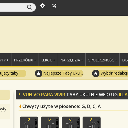
TY +
PRZERÓBKI +
LEKCJE +
NARZĘDZIA +
SPOŁECZNOŚĆ +
DI
ujacy taby
Najlepsze Taby Ukulele
Wybór redakcji
VUELVO PARA VIVIR
TABY UKULELE WEDŁUG
ILL
4
Chwyty użyte w piosence
: G, D, C, A
yty