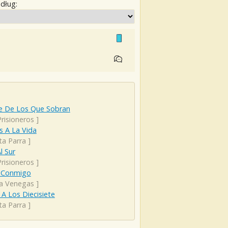
edług:
le De Los Que Sobran
risioneros
]
s A La Vida
ta Parra
]
l Sur
risioneros
]
 Conmigo
ta Venegas
]
 A Los Diecisiete
ta Parra
]