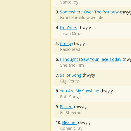
Vance Joy
3.
Somewhere Over The Rainbow
chwyt
Israel Kamakawiwo'ole
4.
I'm Yours
chwyty
Jason Mraz
5.
Creep
chwyty
Radiohead
6.
I Thought I Saw Your Face Today
chwy
She and Him
7.
Sailor Song
chwyty
Gigi Perez
8.
You Are My Sunshine
chwyty
Folk Songs
9.
Perfect
chwyty
Ed Sheeran
10.
Heather
chwyty
Conan Gray