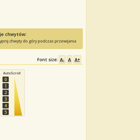
je chwytów:
ypnij chwyty do góry podczas przewijania
Font size:
A-
A
A+
AutoScroll
0
1
2
3
4
5