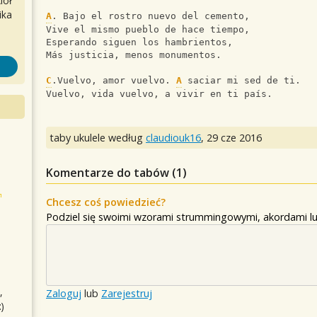
iół
ika
A
. Bajo el rostro nuevo del cemento, 
Vive el mismo pueblo de hace tiempo, 
Esperando siguen los hambrientos, 
Más justicia, menos monumentos. 
C
.Vuelvo, amor vuelvo. 
A
 saciar mi sed de ti. 
Vuelvo, vida vuelvo, a vivir en ti país.
taby ukulele według
claudiouk16
,
29 cze 2016
Komentarze do tabów (
1
)
Chcesz coś powiedzieć?
Podziel się swoimi wzorami strummingowymi, akordami lu
,
Zaloguj
lub
Zarejestruj
)