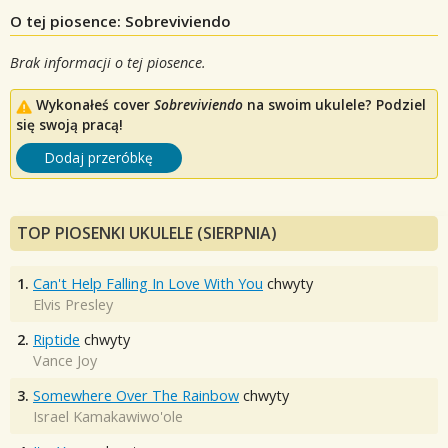
O tej piosence: Sobreviviendo
Brak informacji o tej piosence.
Wykonałeś cover
Sobreviviendo
na swoim ukulele? Podziel
się swoją pracą!
Dodaj przeróbkę
TOP PIOSENKI UKULELE (SIERPNIA)
1.
Can't Help Falling In Love With You
chwyty
Elvis Presley
2.
Riptide
chwyty
Vance Joy
3.
Somewhere Over The Rainbow
chwyty
Israel Kamakawiwo'ole