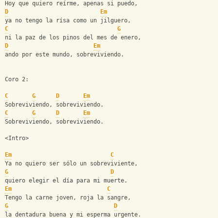
Hoy que quiero reírme, apenas si puedo,
D
Em
ya no tengo la rísa como un jilguero,
C
G
ni la paz de los pinos del mes de enero,
D
Em
ando por este mundo, sobreviviendo.
Coro 2:
C
G
D
Em
Sobreviviendo, sobreviviendo.
C
G
D
Em
Sobreviviendo, sobreviviendo.
<Intro>
Em
C
Ya no quiero ser sólo un sobreviviente,
G
D
quiero elegir el día para mi muerte.
Em
C
Tengo la carne joven, roja la sangre,
G
D
la dentadura buena y mi esperma urgente.