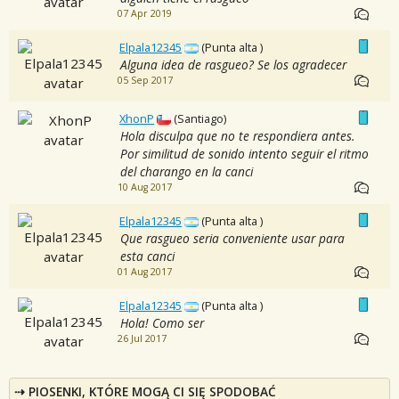
07 Apr 2019
Elpala12345
(Punta alta )
Alguna idea de rasgueo? Se los agradecer
05 Sep 2017
XhonP
(Santiago)
Hola disculpa que no te respondiera antes.
Por similitud de sonido intento seguir el ritmo
del charango en la canci
10 Aug 2017
Elpala12345
(Punta alta )
Que rasgueo seria conveniente usar para
esta canci
01 Aug 2017
Elpala12345
(Punta alta )
Hola! Como ser
26 Jul 2017
PIOSENKI, KTÓRE MOGĄ CI SIĘ SPODOBAĆ