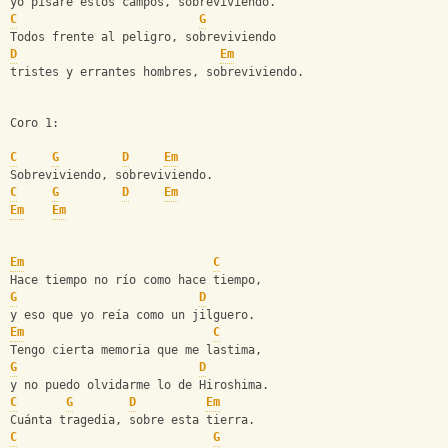
yo pisaré estos campos, sobreviviendo.
C
G
Todos frente al peligro, sobreviviendo
D
Em
tristes y errantes hombres, sobreviviendo.
Coro 1:
C
G
D
Em
Sobreviviendo, sobreviviendo.
C
G
D
Em
Em
Em
Em
C
Hace tiempo no río como hace tiempo,
G
D
y eso que yo reía como un jilguero.
Em
C
Tengo cierta memoria que me lastima,
G
D
y no puedo olvidarme lo de Hiroshima.
C
G
D
Em
Cuánta tragedia, sobre esta tierra.
C
G