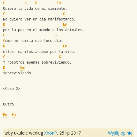
C
G
D
Em
Quiero la vida de mi simiente.
C
G
No quiero ver un día manifestando,
D
Em
por la paz en el mundo a los animales.
C
G
C
ómo me reiría ese loco día:
D
Em
ellos, manifestándose por la vida.
C
G
Y nosotros apenas sobreviviendo, 
D
Em
sobreviviendo.
<Coro 2>
Outro:
Em
Em
taby ukulele według
XhonP
,
25 lip 2017
Wyślij opinie