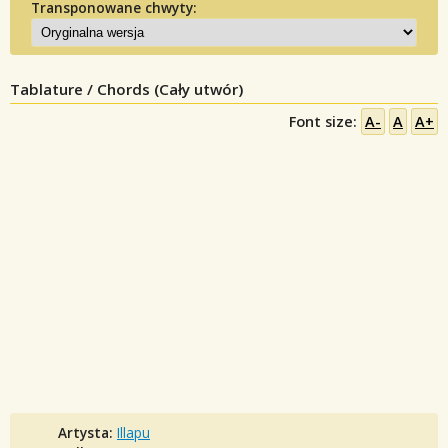
Transponowane chwyty:
Tablature / Chords (Cały utwór)
Font size:
A-
A
A+
Artysta:
Illapu