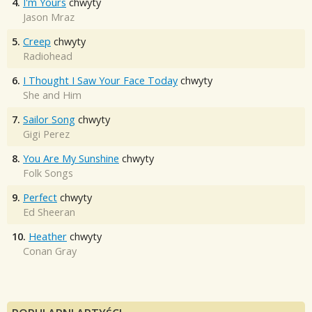
4.
I'm Yours
chwyty
Jason Mraz
5.
Creep
chwyty
Radiohead
6.
I Thought I Saw Your Face Today
chwyty
She and Him
7.
Sailor Song
chwyty
Gigi Perez
8.
You Are My Sunshine
chwyty
Folk Songs
9.
Perfect
chwyty
Ed Sheeran
10.
Heather
chwyty
Conan Gray