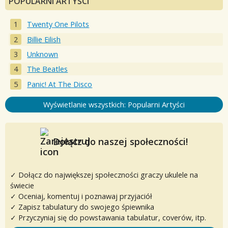
POPULARNI ARTYŚCI
Twenty One Pilots
Billie Eilish
Unknown
The Beatles
Panic! At The Disco
Wyświetlanie wszystkich: Popularni Artyści
Dołącz do naszej społeczności!
✓ Dołącz do największej społeczności graczy ukulele na
świecie
✓ Oceniaj, komentuj i poznawaj przyjaciół
✓ Zapisz tabulatury do swojego śpiewnika
✓ Przyczyniaj się do powstawania tabulatur, coverów, itp.