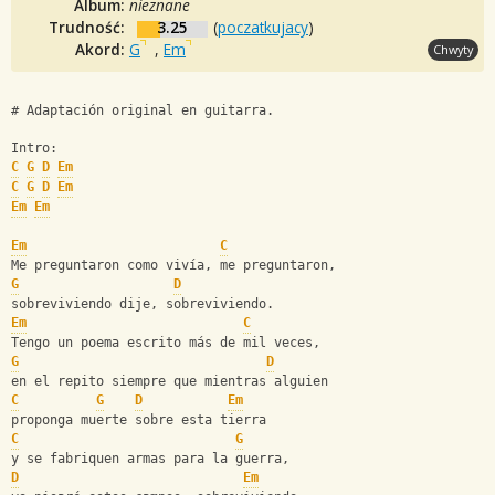
Album:
nieznane
Trudność:
3.25
(
poczatkujacy
)
Akord:
G
,
Em
Chwyty
# Adaptación original en guitarra.
Intro:
C
G
D
Em
C
G
D
Em
Em
Em
Em
C
Me preguntaron como vivía, me preguntaron,
G
D
sobreviviendo dije, sobreviviendo.
Em
C
Tengo un poema escrito más de mil veces,
G
D
en el repito siempre que mientras alguien
C
G
D
Em
proponga muerte sobre esta tierra
C
G
y se fabriquen armas para la guerra,
D
Em