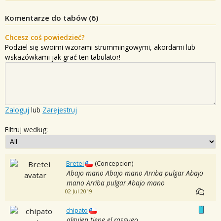
Komentarze do tabów (
6
)
Chcesz coś powiedzieć?
Podziel się swoimi wzorami strummingowymi, akordami lub
wskazówkami jak grać ten tabulator!
Zaloguj
lub
Zarejestruj
Filtruj według:
Bretei
(Concepcion)
Abajo mano Abajo mano Arriba pulgar Abajo
mano Arriba pulgar Abajo mano
02 Jul 2019
chipato
alguien tiene el rasgueo