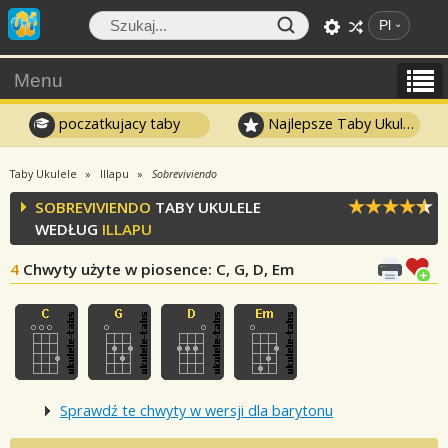
Pl
Menu
poczatkujacy taby
Najlepsze Taby Ukulele
Taby Ukulele
Illapu
Sobreviviendo
SOBREVIVIENDO
TABY UKULELE
WEDŁUG
ILLAPU
4
Chwyty użyte w piosence
: C, G, D, Em
Sprawdź te chwyty w wersji dla barytonu