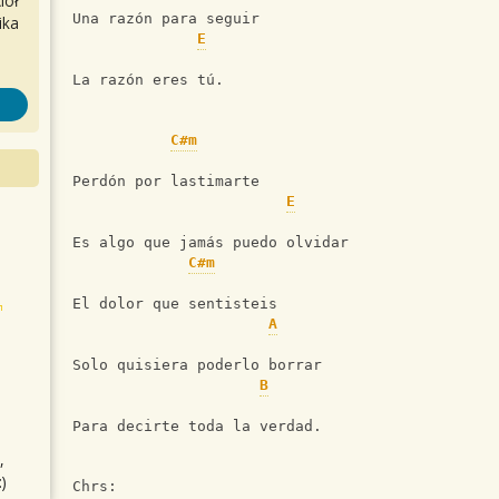
iół
Una razón para seguir
ika
E
La razón eres tú.
C#m
Perdón por lastimarte
E
Es algo que jamás puedo olvidar
C#m
El dolor que sentisteis
A
Solo quisiera poderlo borrar
B
Para decirte toda la verdad.
,
)
Chrs: