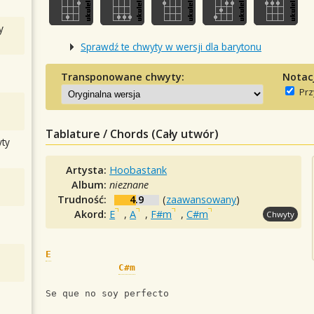
y
Sprawdź te chwyty w wersji dla barytonu
Transponowane chwyty:
Notac
Prz
Tablature / Chords (Cały utwór)
ty
Artysta:
Hoobastank
Album:
nieznane
Trudność:
4.9
(
zaawansowany
)
Akord:
E
,
A
,
F#m
,
C#m
Chwyty
E
C#m
Se que no soy perfecto