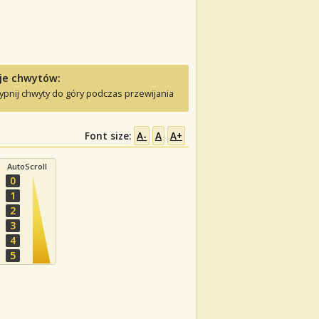
je chwytów:
ypnij chwyty do góry podczas przewijania
Font size:
A-
A
A+
AutoScroll
0
1
2
3
4
5