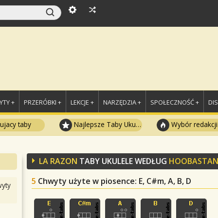
TY +
PRZERÓBKI +
LEKCJE +
NARZĘDZIA +
SPOŁECZNOŚĆ +
DI
ujacy taby
Najlepsze Taby Ukulele
Wybór redakcji
LA RAZON
TABY UKULELE WEDŁUG
HOOBASTAN
5
Chwyty użyte w piosence
: E, C#m, A, B, D
yty