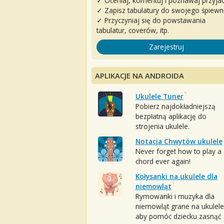
✓ Oceniaj, komentuj i poznawaj przyjac
✓ Zapisz tabulatury do swojego śpiewn
✓ Przyczyniaj się do powstawania
tabulatur, coverów, itp.
Zarejestruj
APLIKACJE NA ANDROIDA
Ukulele Tuner
Pobierz najdokładniejszą
bezpłatną aplikację do
strojenia ukulele.
Notacja Chwytów ukulele
Never forget how to play a
chord ever again!
Kołysanki na ukulele dla
niemowląt
Rymowanki i muzyka dla
niemowląt grane na ukulele
aby pomóc dziecku zasnąć :