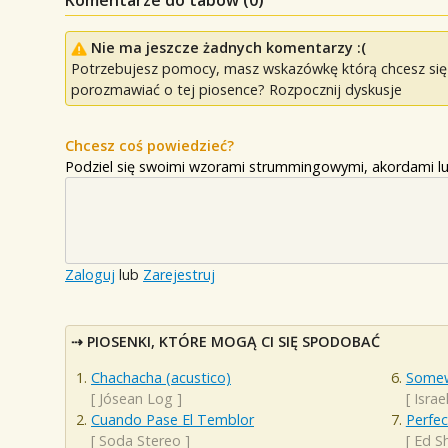
Komentarze do tabów (
0
)
Nie ma jeszcze żadnych komentarzy :(
Potrzebujesz pomocy, masz wskazówkę którą chcesz się p
porozmawiać o tej piosence? Rozpocznij dyskusje
Chcesz coś powiedzieć?
Podziel się swoimi wzorami strummingowymi, akordami lu
Zaloguj
lub
Zarejestruj
PIOSENKI, KTÓRE MOGĄ CI SIĘ SPODOBAĆ
Chachacha (acustico)
Somew
[
Jósean Log
]
[
Isra
Cuando Pase El Temblor
Perfec
[
Soda Stereo
]
[
Ed S