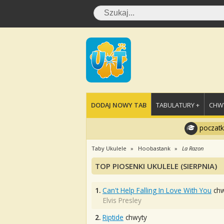
DODAJ NOWY TAB
TABULATURY +
CHWY
poczatk
Taby Ukulele
Hoobastank
La Razon
TOP PIOSENKI UKULELE (SIERPNIA)
1.
Can't Help Falling In Love With You
chw
Elvis Presley
2.
Riptide
chwyty