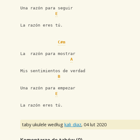
Una razón para seguir
E
La razón eres tú.
C#m
La  razón para mostrar
A
Mis sentimientos de verdad
B
Una razón para empezar
E
La razón eres tú.
taby ukulele według
kali_diaz
,
04 lut 2020