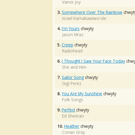
Vance Joy
3.
Somewhere Over The Rainbow
chwyt
Israel Kamakawiwo'ole
4.
I'm Yours
chwyty
Jason Mraz
5.
Creep
chwyty
Radiohead
6.
I Thought I Saw Your Face Today
chwy
She and Him
7.
Sailor Song
chwyty
Gigi Perez
8.
You Are My Sunshine
chwyty
Folk Songs
9.
Perfect
chwyty
Ed Sheeran
10.
Heather
chwyty
Conan Gray