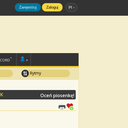
Zarejestruj
Zaloguj
Pl
SCORD
+
Rytmy
K
Oceń piosenkę!