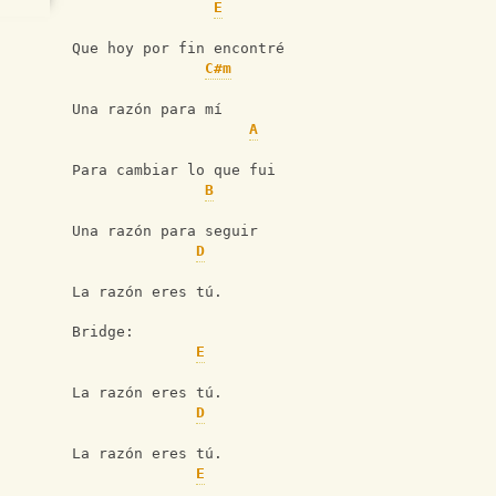
E
Que hoy por fin encontré
C#m
Una razón para mí
A
Para cambiar lo que fui
B
Una razón para seguir
D
La razón eres tú.
Bridge:
E
La razón eres tú.
D
La razón eres tú.
E