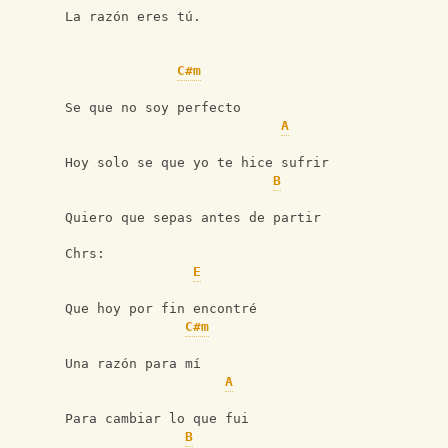
La razón eres tú.
C#m
Se que no soy perfecto
A
Hoy solo se que yo te hice sufrir
B
Quiero que sepas antes de partir
Chrs:
E
Que hoy por fin encontré
C#m
Una razón para mí
A
Para cambiar lo que fui
B