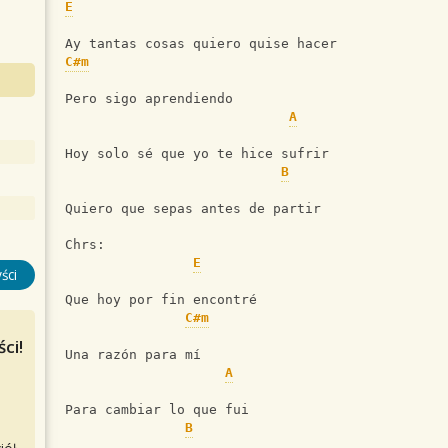
E
Ay tantas cosas quiero quise hacer
C#m
Pero sigo aprendiendo
A
Hoy solo sé que yo te hice sufrir
B
Quiero que sepas antes de partir
Chrs:
E
ści
Que hoy por fin encontré
C#m
ci!
Una razón para mí
A
Para cambiar lo que fui
B