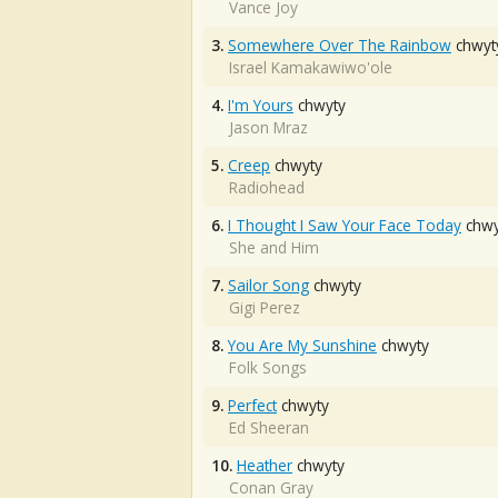
Vance Joy
3.
Somewhere Over The Rainbow
chwyt
Israel Kamakawiwo'ole
4.
I'm Yours
chwyty
Jason Mraz
5.
Creep
chwyty
Radiohead
6.
I Thought I Saw Your Face Today
chwy
She and Him
7.
Sailor Song
chwyty
Gigi Perez
8.
You Are My Sunshine
chwyty
Folk Songs
9.
Perfect
chwyty
Ed Sheeran
10.
Heather
chwyty
Conan Gray