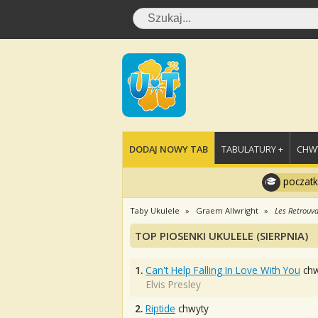
DODAJ NOWY TAB
TABULATURY +
CHWY
poczatk
Taby Ukulele
Graem Allwright
Les Retrouva
TOP PIOSENKI UKULELE (SIERPNIA)
1.
Can't Help Falling In Love With You
chw
Elvis Presley
2.
Riptide
chwyty