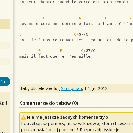
on peut chanter quand le verre est bien rempli
C
F
G
F
G
buvons encore une dernière fois  à l'amitié l'a
C
F
C
/G7/C                 
F
on a fété nos retrouvailles   ça me fait de la 
G
F
C
/G7/C
mais il faut que je m'en aille
ści
taby ukulele według
Slumpman
,
17 gru 2012
ci!
Komentarze do tabów (
0
)
Nie ma jeszcze żadnych komentarzy :(
Potrzebujesz pomocy, masz wskazówkę którą chcesz się p
porozmawiać o tej piosence? Rozpocznij dyskusje