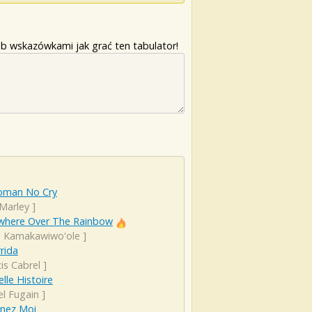
b wskazówkami jak grać ten tabulator!
man No Cry
Marley
]
here Over The Rainbow
el Kamakawiwo'ole
]
rida
is Cabrel
]
lle Histoire
el Fugain
]
nez Moi