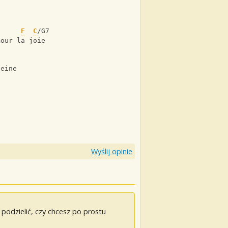
F
C
/G7
mour la joie
peine 
Wyślij opinie
odzielić, czy chcesz po prostu