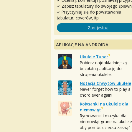
✓ Oceniaj, komentuj i poznawaj przyjac
✓ Zapisz tabulatury do swojego śpiewn
✓ Przyczyniaj się do powstawania
tabulatur, coverów, itp.
Zarejestruj
APLIKACJE NA ANDROIDA
Ukulele Tuner
Pobierz najdokładniejszą
bezpłatną aplikację do
strojenia ukulele.
Notacja Chwytów ukulele
Never forget how to play a
chord ever again!
Kołysanki na ukulele dla
niemowląt
Rymowanki i muzyka dla
niemowląt grane na ukulele
aby pomóc dziecku zasnąć :