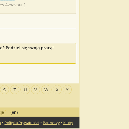
les Aznavour
]
? Podziel się swoją pracą!
S
T
U
V
W
X
Y
je
(en)
•
•
•
a
Polityka Prywatności
Partnerzy
Kluby