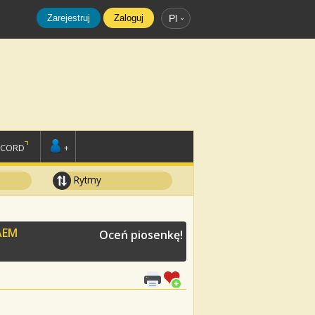
Zarejestruj
Zaloguj
Pl
SCORD
+
Rytmy
AEM
Oceń piosenkę!