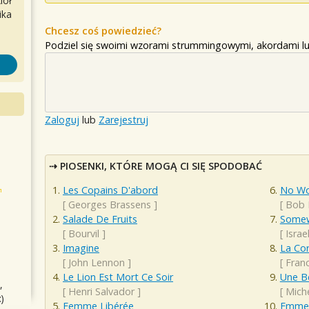
iół
ika
Chcesz coś powiedzieć?
Podziel się swoimi wzorami strummingowymi, akordami lu
Zaloguj
lub
Zarejestruj
PIOSENKI, KTÓRE MOGĄ CI SIĘ SPODOBAĆ
Les Copains D'abord
No Wo
[
Georges Brassens
]
[
Bob 
Salade De Fruits
Somew
[
Bourvil
]
[
Isra
Imagine
La Cor
[
John Lennon
]
[
Franc
Le Lion Est Mort Ce Soir
Une Be
,
[
Henri Salvador
]
[
Mich
)
Femme Libérée
Emme