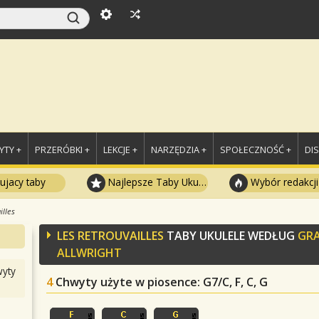
TY +
PRZERÓBKI +
LEKCJE +
NARZĘDZIA +
SPOŁECZNOŚĆ +
DI
ujacy taby
Najlepsze Taby Ukulele
Wybór redakcji
illes
LES RETROUVAILLES
TABY UKULELE WEDŁUG
GR
ALLWRIGHT
yty
4
Chwyty użyte w piosence
: G7/C, F, C, G