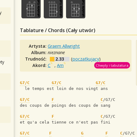
y
Tablature / Chords (Cały utwór)
Artysta:
Graem Allwright
Album:
nieznane
Trudność:
2.33
(
poczatkujacy
)
ty
Akord:
C
,
Am
Chwyty i tabulatura
G7/C
G7/C
G7/C
  le temps est loin de nos vingt ans 
G7/C
F
C
/G7/C
des coups de poings des coups de sang
G7/C
F
C
/G7/C
et qu'a cela tienne ce n'est pas fini
G7/C
F
G
F
C
/G7/C