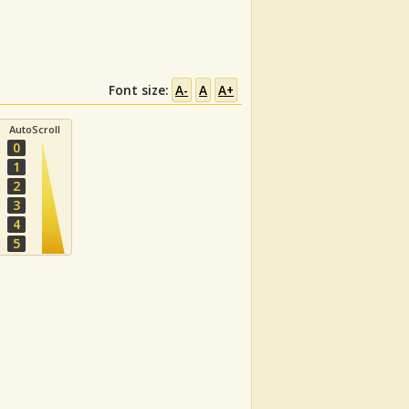
Font size:
A-
A
A+
AutoScroll
0
1
2
3
4
5