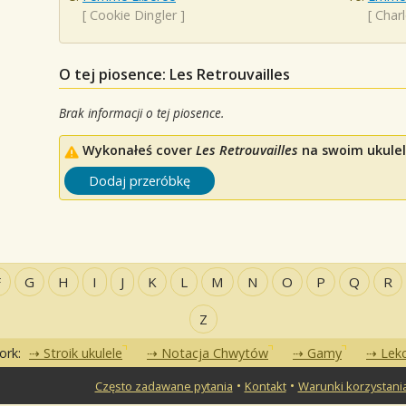
[
Cookie Dingler
]
[
Char
O tej piosence: Les Retrouvailles
Brak informacji o tej piosence.
Wykonałeś cover
Les Retrouvailles
na swoim ukulele
Dodaj przeróbkę
F
G
H
I
J
K
L
M
N
O
P
Q
R
Z
ork:
Stroik ukulele
Notacja Chwytów
Gamy
Lekc
•
•
Często zadawane pytania
Kontakt
Warunki korzystani