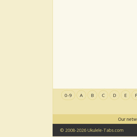
0-9
A
B
C
D
E
Our netw
© 2008-2026 Ukulele-Tabs.com