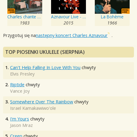
Charles chante Aznavour Et Dimey
Aznavour Live - Palais des Sports 2015
La Bohème
1983
2015
1966
Przygotuj się na
następny koncert Charles Aznavour
.
TOP PIOSENKI UKULELE (SIERPNIA)
1.
Can't Help Falling In Love With You
chwyty
Elvis Presley
2.
Riptide
chwyty
Vance Joy
3.
Somewhere Over The Rainbow
chwyty
Israel Kamakawiwo'ole
4.
I'm Yours
chwyty
Jason Mraz
5.
Creep
chwyty