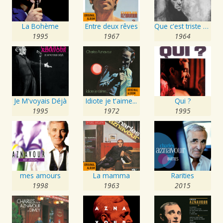
La Bohème
Entre deux rêves
Que c'est triste Venise
1995
1967
1964
Je M'voyais Déjà
Idiote je t'aime...
Qui ?
1995
1972
1995
mes amours
La mamma
Rarities
1998
1963
2015