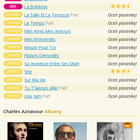
MIX
La Bohème
CHORDS
La Salle Et La Terrasse
Part
Oceń piosenkę!
CHORDS
Le Temps
Part
Oceń piosenkę!
CHORDS
Mes Amis Mes Amours
Oceń piosenkę!
CHORDS
Mes Emmerdes
Oceń piosenkę!
CHORDS
Mourir Pour Toi
Oceń piosenkę!
CHORDS
Plaisirs Démodés
Oceń piosenkę!
CHORDS
Sa Jeunesse Entre Ses Main
Oceń piosenkę!
CHORDS
She
CHORDS
Sur Ma Vie
Oceń piosenkę!
CHORDS
Tu T'laisses Aller
Part
Oceń piosenkę!
CHORDS
Une Jam
Part
Oceń piosenkę!
Charles Aznavour
Albumy