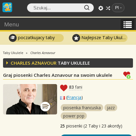
Pl
Menu
poczatkujacy taby
Najlepsze Taby Ukulele
Taby Ukulele
Charles Aznavour
CHARLES AZNAVOUR
TABY UKULELE
Graj piosenki Charles Aznavour na swoim ukulele
83
fani
(
Francja
)
piosenka francuska
jazz
power pop
25
piosenki (2 Taby i 23 akordy)