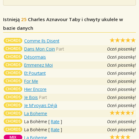
Istnieją
25
Charles Aznavour
Taby i chwyty ukulele w
bazie danych
CHORDS
Comme Ils Disent
CHORDS
Dans Mon Coin
Part
Oceń piosenkę!
CHORDS
Désormais
Oceń piosenkę!
CHORDS
Emmenez Moi
Oceń piosenkę!
CHORDS
Et Pourtant
Oceń piosenkę!
CHORDS
For Me
Oceń piosenkę!
CHORDS
Hier Encore
Oceń piosenkę!
CHORDS
Je Bois
Part
Oceń piosenkę!
CHORDS
Je M'voyais Déjà
Oceń piosenkę!
CHORDS
La Boheme
CHORDS
La Bohème
[
Rate
]
Oceń piosenkę!
CHORDS
La Bohème
[
Rate
]
Oceń piosenkę!
MIX
La Boheme