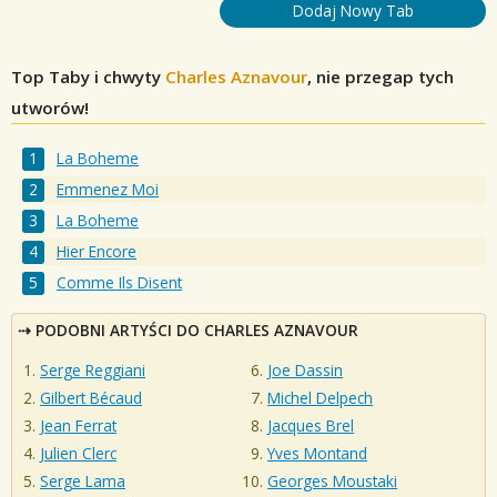
Dodaj Nowy Tab
Top Taby i chwyty
Charles Aznavour
, nie przegap tych
utworów!
La Boheme
Emmenez Moi
La Boheme
Hier Encore
Comme Ils Disent
PODOBNI ARTYŚCI DO CHARLES AZNAVOUR
Serge Reggiani
Joe Dassin
Gilbert Bécaud
Michel Delpech
Jean Ferrat
Jacques Brel
Julien Clerc
Yves Montand
Serge Lama
Georges Moustaki