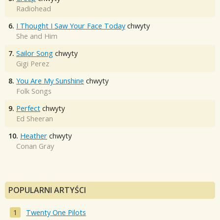
Radiohead
6.
I Thought I Saw Your Face Today
chwyty
She and Him
7.
Sailor Song
chwyty
Gigi Perez
8.
You Are My Sunshine
chwyty
Folk Songs
9.
Perfect
chwyty
Ed Sheeran
10.
Heather
chwyty
Conan Gray
POPULARNI ARTYŚCI
Twenty One Pilots