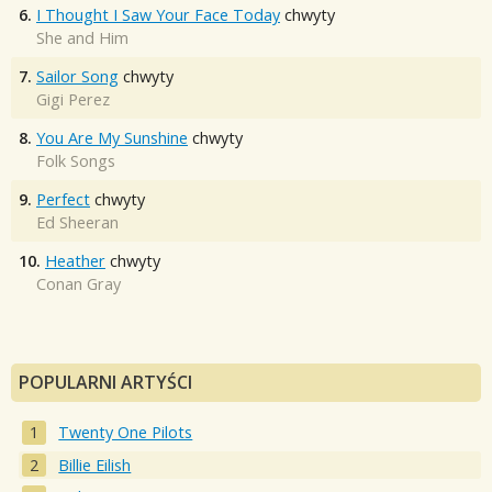
6.
I Thought I Saw Your Face Today
chwyty
She and Him
7.
Sailor Song
chwyty
Gigi Perez
8.
You Are My Sunshine
chwyty
Folk Songs
9.
Perfect
chwyty
Ed Sheeran
10.
Heather
chwyty
Conan Gray
POPULARNI ARTYŚCI
Twenty One Pilots
Billie Eilish