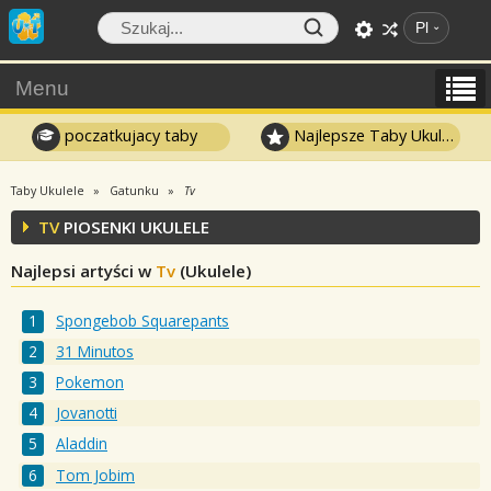
Pl
Menu
poczatkujacy taby
Najlepsze Taby Ukulele
Taby Ukulele
Gatunku
Tv
TV
PIOSENKI UKULELE
Najlepsi artyści w
Tv
(Ukulele)
Spongebob Squarepants
31 Minutos
Pokemon
Jovanotti
Aladdin
Tom Jobim