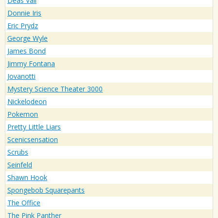
Deas Vail
Donnie Iris
Eric Prydz
George Wyle
James Bond
Jimmy Fontana
Jovanotti
Mystery Science Theater 3000
Nickelodeon
Pokemon
Pretty Little Liars
Scenicsensation
Scrubs
Seinfeld
Shawn Hook
Spongebob Squarepants
The Office
The Pink Panther