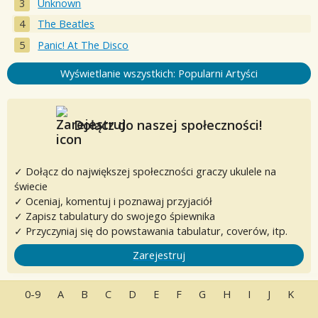
Unknown
The Beatles
Panic! At The Disco
Wyświetlanie wszystkich: Popularni Artyści
Dołącz do naszej społeczności!
✓ Dołącz do największej społeczności graczy ukulele na
świecie
✓ Oceniaj, komentuj i poznawaj przyjaciół
✓ Zapisz tabulatury do swojego śpiewnika
✓ Przyczyniaj się do powstawania tabulatur, coverów, itp.
Zarejestruj
0-9
A
B
C
D
E
F
G
H
I
J
K