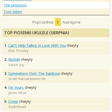
The Simpsons
Tom Jobim
Poprzednia
1
Następna
TOP PIOSENKI UKULELE (SIERPNIA)
1.
Can't Help Falling In Love With You
chwyty
Elvis Presley
2.
Riptide
chwyty
Vance Joy
3.
Somewhere Over The Rainbow
chwyty
Israel Kamakawiwo'ole
4.
I'm Yours
chwyty
Jason Mraz
5.
Creep
chwyty
Radiohead