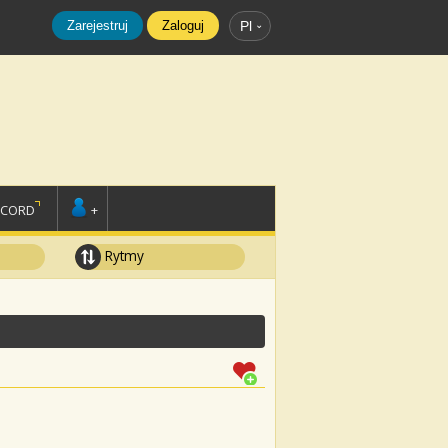
Zarejestruj
Zaloguj
Pl
SCORD
+
Rytmy