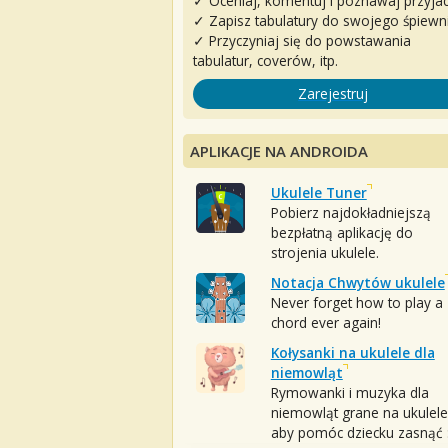
✓ Oceniaj, komentuj i poznawaj przyjac
✓ Zapisz tabulatury do swojego śpiewn
✓ Przyczyniaj się do powstawania
tabulatur, coverów, itp.
Zarejestruj
APLIKACJE NA ANDROIDA
Ukulele Tuner
Pobierz najdokładniejszą
bezpłatną aplikację do
strojenia ukulele.
Notacja Chwytów ukulele
Never forget how to play a
chord ever again!
Kołysanki na ukulele dla
niemowląt
Rymowanki i muzyka dla
niemowląt grane na ukulele
aby pomóc dziecku zasnąć :