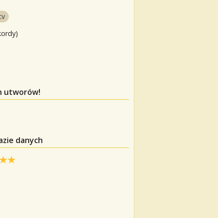
tv
kordy)
ch utworów!
azie danych