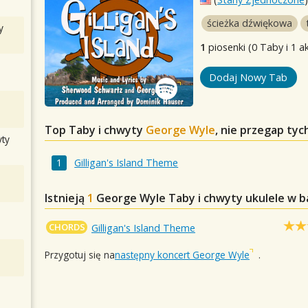
ścieżka dźwiękowa
y
1
piosenki (0 Taby i 1 a
Dodaj Nowy Tab
Top Taby i chwyty
George Wyle
, nie przegap ty
ty
Gilligan's Island Theme
Istnieją
1
George Wyle
Taby i chwyty ukulele w b
CHORDS
Gilligan's Island Theme
Przygotuj się na
następny koncert George Wyle
.