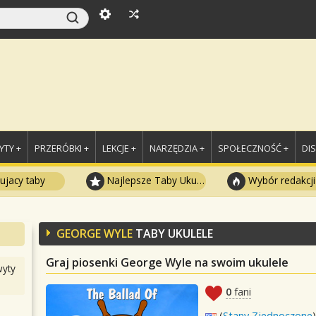
TY +
PRZERÓBKI +
LEKCJE +
NARZĘDZIA +
SPOŁECZNOŚĆ +
DI
ujacy taby
Najlepsze Taby Ukulele
Wybór redakcji
GEORGE WYLE
TABY UKULELE
Graj piosenki George Wyle na swoim ukulele
yty
0
fani
(
Stany Zjednoczone
)