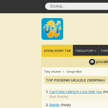
DODAJ NOWY TAB
TABULATURY +
CHWY
poczatk
Taby Ukulele
George Wyle
TOP PIOSENKI UKULELE (SIERPNIA)
1.
Can't Help Falling In Love With You
chw
Elvis Presley
2.
Riptide
chwyty