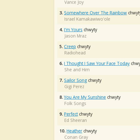
Vance Joy
3.
Somewhere Over The Rainbow
chwyt
Israel Kamakawiwo'ole
4.
I'm Yours
chwyty
Jason Mraz
5.
Creep
chwyty
Radiohead
6.
I Thought I Saw Your Face Today
chwy
She and Him
7.
Sailor Song
chwyty
Gigi Perez
8.
You Are My Sunshine
chwyty
Folk Songs
9.
Perfect
chwyty
Ed Sheeran
10.
Heather
chwyty
Conan Gray