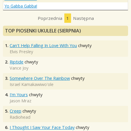
Yo Gabba Gabba!
Poprzednia
1
Następna
TOP PIOSENKI UKULELE (SIERPNIA)
1.
Can't Help Falling In Love With You
chwyty
Elvis Presley
2.
Riptide
chwyty
Vance Joy
3.
Somewhere Over The Rainbow
chwyty
Israel Kamakawiwo'ole
4.
I'm Yours
chwyty
Jason Mraz
5.
Creep
chwyty
Radiohead
6.
I Thought I Saw Your Face Today
chwyty