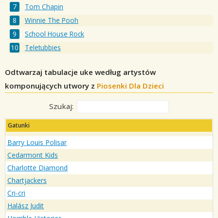
Tom Chapin
Winnie The Pooh
School House Rock
Teletubbies
Odtwarzaj tabulacje uke według artystów
komponujących utwory z
Piosenki Dla Dzieci
Szukaj:
Gatunki
Barry Louis Polisar
Cedarmont Kids
Charlotte Diamond
Chartjackers
Cri-cri
Halász Judit