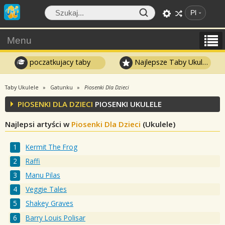
Pl
Menu
poczatkujacy taby
Najlepsze Taby Ukulele
Taby Ukulele
Gatunku
Piosenki Dla Dzieci
PIOSENKI DLA DZIECI
PIOSENKI UKULELE
Najlepsi artyści w
Piosenki Dla Dzieci
(Ukulele)
Kermit The Frog
Raffi
Manu Pilas
Veggie Tales
Shakey Graves
Barry Louis Polisar