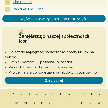
The Beatles
Panic! At The Disco
Wyświetlanie wszystkich: Popularni Artyści
Dołącz do naszej społeczności!
✓ Dołącz do największej społeczności graczy ukulele na
świecie
✓ Oceniaj, komentuj i poznawaj przyjaciół
✓ Zapisz tabulatury do swojego śpiewnika
✓ Przyczyniaj się do powstawania tabulatur, coverów, itp.
Zarejestruj
0-9
A
B
C
D
E
F
G
H
I
J
K
L
M
N
O
P
Q
R
S
T
U
V
W