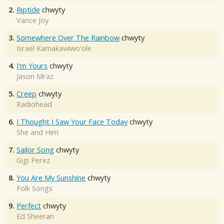
2.
Riptide
chwyty
Vance Joy
3.
Somewhere Over The Rainbow
chwyty
Israel Kamakawiwo'ole
4.
I'm Yours
chwyty
Jason Mraz
5.
Creep
chwyty
Radiohead
6.
I Thought I Saw Your Face Today
chwyty
She and Him
7.
Sailor Song
chwyty
Gigi Perez
8.
You Are My Sunshine
chwyty
Folk Songs
9.
Perfect
chwyty
Ed Sheeran