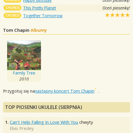
Happy Birthday
Oceń piosenkę!
CHORDS
This Pretty Planet
Oceń piosenkę!
CHORDS
Together Tomorrow
Tom Chapin
Albumy
Family Tree
2010
Przygotuj się na
następny koncert Tom Chapin
.
TOP PIOSENKI UKULELE (SIERPNIA)
1.
Can't Help Falling In Love With You
chwyty
Elvis Presley