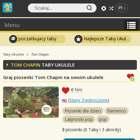
Pl
Menu
poczatkujacy taby
Najlepsze Taby Ukulele
Taby Ukulele
Tom Chapin
TOM CHAPIN
TABY UKULELE
Graj piosenki Tom Chapin na swoim ukulele
0
fani
(
Stany Zjednoczone
)
Piosenki dla dzieci
flamenco
Latynoski pop
pop
3
piosenki (0 Taby i 3 akordy)