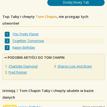
Dodaj Nowy Tab
Top Taby i chwyty
Tom Chapin
, nie przegap tych
utworów!
This Pretty Planet
Together Tomorrow
Happy Birthday
PODOBNI ARTYŚCI DO TOM CHAPIN
Charlotte Diamond
Sharon Lois And Bram
Fred Penner
Istnieją
3
Tom Chapin
Taby i chwyty ukulele w bazie
danych
CHORDS