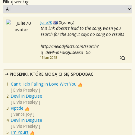
Filtruj według:
Julie70
(Sydney)
this link doesn't lead to the song, when you
search for the song it says no song no results
http://melodyfacts.com/search?
q=devil+in+disguise&sa=Go
15 Jan 2018
PIOSENKI, KTÓRE MOGĄ CI SIĘ SPODOBAĆ
Can't Help Falling In Love With You
[
Elvis Presley
]
Devil In Disguise
[
Elvis Presley
]
Riptide
[
Vance Joy
]
Devil In Disguise
[
Elvis Presley
]
I'm Yours