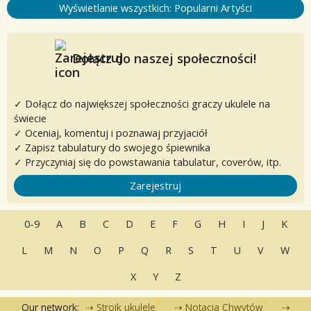
Wyświetlanie wszystkich: Popularni Artyści
Dołącz do naszej społeczności!
✓ Dołącz do największej społeczności graczy ukulele na
świecie
✓ Oceniaj, komentuj i poznawaj przyjaciół
✓ Zapisz tabulatury do swojego śpiewnika
✓ Przyczyniaj się do powstawania tabulatur, coverów, itp.
Zarejestruj
0-9
A
B
C
D
E
F
G
H
I
J
K
L
M
N
O
P
Q
R
S
T
U
V
W
X
Y
Z
Our network:
Stroik ukulele
Notacja Chwytów