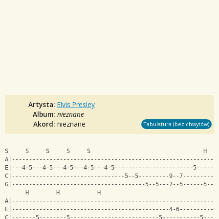
Artysta:
Elvis Presley
Album:
nieznane
Akord:
nieznane
Tabulatura (bez chwytów)
S     S     S     S     S                                 H   
A|------------------------------------------------------------
E|---4-5---4-5---4-5---4-5---4-5-----------------------5------
C|---------------------------------5--5---------9--7----------
G|---------------------------------------5--5---7--5------5---
      H        H           H                                  
A|------------------------------------------------------------
E|----------------------------------------------4-6----------4
C|-------5--------5--------------------------5-----------5----