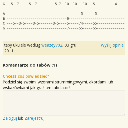
G|--5--7-----5--7---------5-7--10--10---10---5----------4-----
A|-------------------------------------5------5---------------
E|------------------------------6-----------------------------
C|---5--3-5----3-5-------3-5----5-----74-----55---------------
G|------------------------------7-----55-----55---------------
taby ukulele według
weazey702
,
03 gru
Wyślij opinie
2011
Komentarze do tabów (
1
)
Chcesz coś powiedzieć?
Podziel się swoimi wzorami strummingowymi, akordami lub
wskazówkami jak grać ten tabulator!
Zaloguj
lub
Zarejestruj