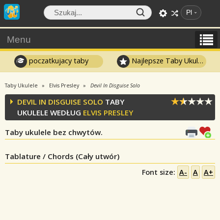
Pl
Menu
poczatkujacy taby
Najlepsze Taby Ukulele
Taby Ukulele
Elvis Presley
Devil In Disguise Solo
DEVIL IN DISGUISE SOLO
TABY
UKULELE WEDŁUG
ELVIS PRESLEY
Taby ukulele bez chwytów.
Tablature / Chords (Cały utwór)
Font size:
A-
A
A+