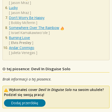
[
Jason Mraz
]
Lucky
[
Jason Mraz
]
Don't Worry Be Happy
[
Bobby Mcferrin
]
Somewhere Over The Rainbow
[
Israel Kamakawiwo'ole
]
Burning Love
[
Elvis Presley
]
Andar Conmigo
[
Julieta Venegas
]
O tej piosence: Devil In Disguise Solo
Brak informacji o tej piosence.
Wykonałeś cover
Devil In Disguise Solo
na swoim ukulele?
Podziel się swoją pracą!
Dodaj przeróbkę