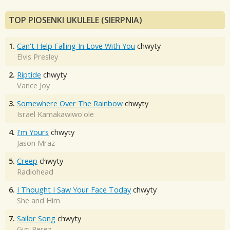
TOP PIOSENKI UKULELE (SIERPNIA)
1.
Can't Help Falling In Love With You
chwyty
Elvis Presley
2.
Riptide
chwyty
Vance Joy
3.
Somewhere Over The Rainbow
chwyty
Israel Kamakawiwo'ole
4.
I'm Yours
chwyty
Jason Mraz
5.
Creep
chwyty
Radiohead
6.
I Thought I Saw Your Face Today
chwyty
She and Him
7.
Sailor Song
chwyty
Gigi Perez