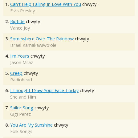
1.
Can't Help Falling In Love With You
chwyty
Elvis Presley
2.
Riptide
chwyty
Vance Joy
3.
Somewhere Over The Rainbow
chwyty
Israel Kamakawiwo'ole
4.
I'm Yours
chwyty
Jason Mraz
5.
Creep
chwyty
Radiohead
6.
I Thought I Saw Your Face Today
chwyty
She and Him
7.
Sailor Song
chwyty
Gigi Perez
8.
You Are My Sunshine
chwyty
Folk Songs