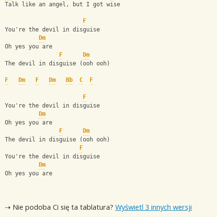
Talk like an angel, but I got wise
F
You're the devil in disguise
Dm
Oh yes you are
F
Dm
The devil in disguise (ooh ooh)
F
Dm
F
Dm
Bb
C
F
F
You're the devil in disguise
Dm
Oh yes you are
F
Dm
The devil in disguise (ooh ooh)
F
You're the devil in disguise
Dm
Oh yes you are
⇢ Nie podoba Ci się ta tablatura?
Wyświetl 3 innych wersji