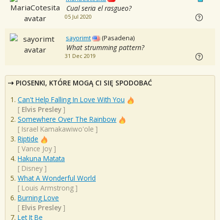
Cual seria el rasgueo?
05 Jul 2020
sayorimt
(Pasadena)
What strumming pattern?
31 Dec 2019
PIOSENKI, KTÓRE MOGĄ CI SIĘ SPODOBAĆ
Can't Help Falling In Love With You
[
Elvis Presley
]
Somewhere Over The Rainbow
[
Israel Kamakawiwo'ole
]
Riptide
[
Vance Joy
]
Hakuna Matata
[
Disney
]
What A Wonderful World
[
Louis Armstrong
]
Burning Love
[
Elvis Presley
]
Let It Be