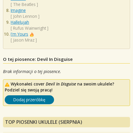
[
The Beatles
]
Imagine
[
John Lennon
]
Hallelujah
[
Rufus Wainwright
]
I'm Yours
[
Jason Mraz
]
O tej piosence: Devil In Disguise
Brak informacji o tej piosence.
Wykonałeś cover
Devil In Disguise
na swoim ukulele?
Podziel się swoją pracą!
Dodaj przeróbkę
TOP PIOSENKI UKULELE (SIERPNIA)