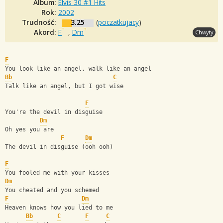
Album:
Elvis 30 #1 Hits
Rok:
2002
Trudność:
3.25
(
poczatkujacy
)
Akord:
F
,
Dm
Chwyty
F
You look like an angel, walk like an angel
Bb
C
Talk like an angel, but I got wise
F
You're the devil in disguise
Dm
Oh yes you are
F
Dm
The devil in disguise (ooh ooh)
F
You fooled me with your kisses
Dm
You cheated and you schemed
F
Dm
Heaven knows how you lied to me
Bb
C
F
C