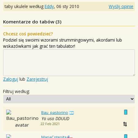
taby ukulele według
Eddy
,
06 sty 2010
Wyślij opinie
Komentarze do tabów (
3
)
Chcesz coś powiedzieć?
Podziel się swoimi wzorami strummingowymi, akordami lub
wskazówkami jak grać ten tabulator!
Zaloguj
lub
Zarejestruj
Filtruj według:
Bau_pastorino
Yo uso DDUUD
22 Feb 2021
MariaCotesita