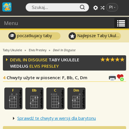
Pl
Menu
poczatkujacy taby
Najlepsze Taby Ukulele
Taby Ukulele
Elvis Presley
Devil In Disguise
DEVIL IN DISGUISE
TABY UKULELE
WEDŁUG
ELVIS PRESLEY
4
Chwyty użyte w piosence
: F, Bb, C, Dm
Sprawdź te chwyty w wersji dla barytonu