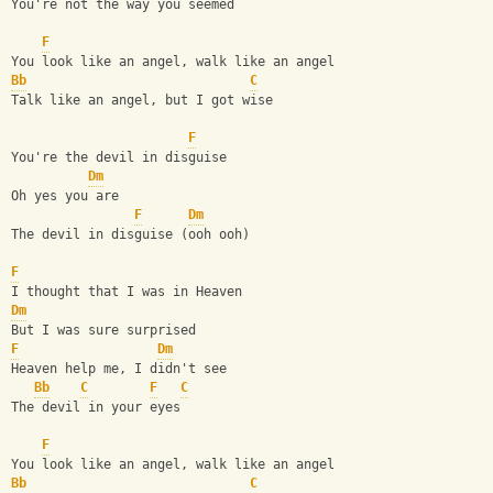
You're not the way you seemed
F
You look like an angel, walk like an angel
Bb
C
Talk like an angel, but I got wise
F
You're the devil in disguise
Dm
Oh yes you are
F
Dm
The devil in disguise (ooh ooh)
F
I thought that I was in Heaven
Dm
But I was sure surprised
F
Dm
Heaven help me, I didn't see
Bb
C
F
C
The devil in your eyes
F
You look like an angel, walk like an angel
Bb
C