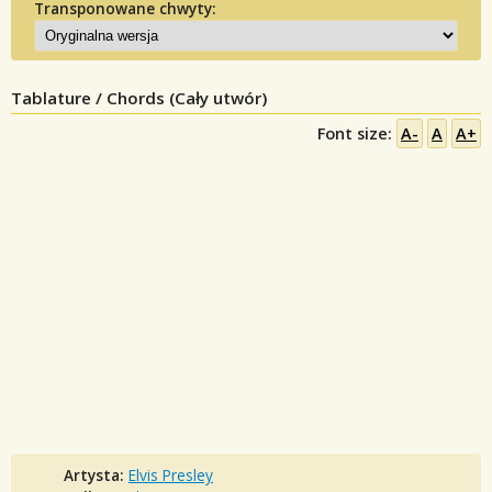
Transponowane chwyty:
Tablature / Chords (Cały utwór)
Font size:
A-
A
A+
Artysta:
Elvis Presley