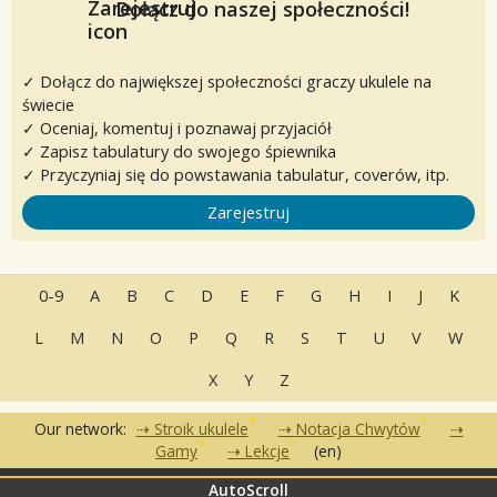
Dołącz do naszej społeczności!
✓ Dołącz do największej społeczności graczy ukulele na
świecie
✓ Oceniaj, komentuj i poznawaj przyjaciół
✓ Zapisz tabulatury do swojego śpiewnika
✓ Przyczyniaj się do powstawania tabulatur, coverów, itp.
Zarejestruj
0-9
A
B
C
D
E
F
G
H
I
J
K
L
M
N
O
P
Q
R
S
T
U
V
W
X
Y
Z
Our network:
Stroik ukulele
Notacja Chwytów
Gamy
Lekcje
(en)
AutoScroll
•
•
•
Często zadawane pytania
Kontakt
Warunki korzystania