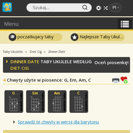
Pl
Menu
poczatkujacy taby
Najlepsze Taby Ukulele
Taby Ukulele
Diet Cig
Dinner Date
DINNER DATE
TABY UKULELE WEDŁUG
Oceń piosenkę!
DIET CIG
4
Chwyty użyte w piosence
: G, Em, Am, C
Sprawdź te chwyty w wersji dla barytonu