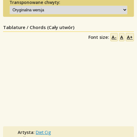
Transponowane chwyty:
Tablature / Chords (Cały utwór)
Font size:
A-
A
A+
Artysta:
Diet Cig