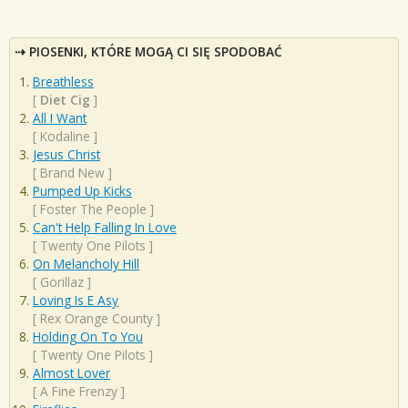
PIOSENKI, KTÓRE MOGĄ CI SIĘ SPODOBAĆ
Breathless
[
Diet Cig
]
All I Want
[
Kodaline
]
Jesus Christ
[
Brand New
]
Pumped Up Kicks
[
Foster The People
]
Can't Help Falling In Love
[
Twenty One Pilots
]
On Melancholy Hill
[
Gorillaz
]
Loving Is E Asy
[
Rex Orange County
]
Holding On To You
[
Twenty One Pilots
]
Almost Lover
[
A Fine Frenzy
]