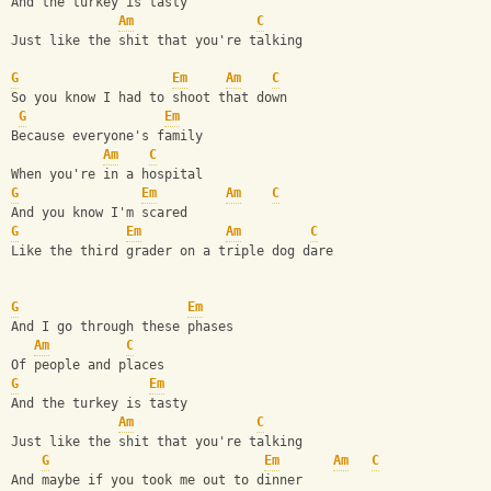
And the turkey is tasty
Am
C
Just like the shit that you're talking
G
Em
Am
C
So you know I had to shoot that down
G
Em
Because everyone's family
Am
C
When you're in a hospital
G
Em
Am
C
And you know I'm scared
G
Em
Am
C
Like the third grader on a triple dog dare
G
Em
And I go through these phases
Am
C
Of people and places
G
Em
And the turkey is tasty
Am
C
Just like the shit that you're talking
G
Em
Am
C
And maybe if you took me out to dinner