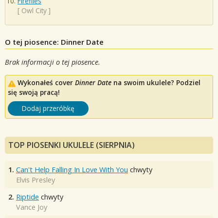
Fireflies
[
Owl City
]
O tej piosence: Dinner Date
Brak informacji o tej piosence.
Wykonałeś cover
Dinner Date
na swoim ukulele? Podziel
się swoją pracą!
Dodaj przeróbkę
TOP PIOSENKI UKULELE (SIERPNIA)
1.
Can't Help Falling In Love With You
chwyty
Elvis Presley
2.
Riptide
chwyty
Vance Joy