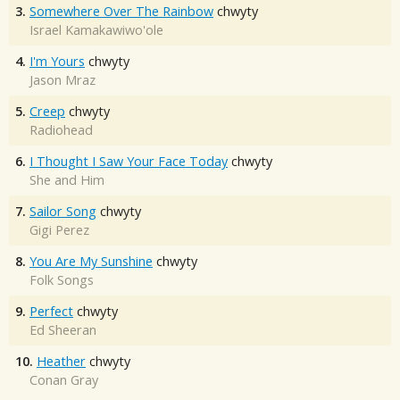
3.
Somewhere Over The Rainbow
chwyty
Israel Kamakawiwo'ole
4.
I'm Yours
chwyty
Jason Mraz
5.
Creep
chwyty
Radiohead
6.
I Thought I Saw Your Face Today
chwyty
She and Him
7.
Sailor Song
chwyty
Gigi Perez
8.
You Are My Sunshine
chwyty
Folk Songs
9.
Perfect
chwyty
Ed Sheeran
10.
Heather
chwyty
Conan Gray