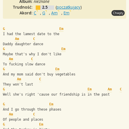
Album:
nieznane
Trudność:
2.5
(
poczatkujacy
)
Akord:
C
,
G
,
Am
,
Em
Chwyty
G
Em
I had the lamest date to the
Am
C
Daddy daughter dance
G
Em
Maybe that's why I don't like 
Am
C
To fucking slow dance
G
Em
And my mom said don't buy vegetables
Am
C
They won't last
G
Em
Am
C
Well she's right 'cause our friendship is in the past
G
Em
And I go through these phases
Am
C
Of people and places
G
Em