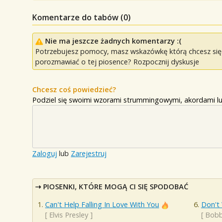
Komentarze do tabów (
0
)
Nie ma jeszcze żadnych komentarzy :(
Potrzebujesz pomocy, masz wskazówkę którą chcesz się p
porozmawiać o tej piosence? Rozpocznij dyskusje
Chcesz coś powiedzieć?
Podziel się swoimi wzorami strummingowymi, akordami lu
Zaloguj
lub
Zarejestruj
PIOSENKI, KTÓRE MOGĄ CI SIĘ SPODOBAĆ
Can't Help Falling In Love With You
Don't
[
Elvis Presley
]
[
Bobb