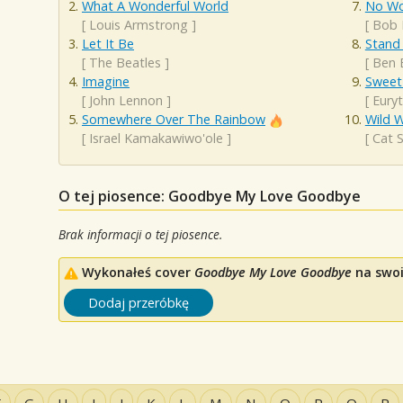
What A Wonderful World
No Wo
[
Louis Armstrong
]
[
Bob 
Let It Be
Stand
[
The Beatles
]
[
Ben 
Imagine
Sweet
[
John Lennon
]
[
Eury
Somewhere Over The Rainbow
Wild 
[
Israel Kamakawiwo'ole
]
[
Cat 
O tej piosence: Goodbye My Love Goodbye
Brak informacji o tej piosence.
Wykonałeś cover
Goodbye My Love Goodbye
na swoi
Dodaj przeróbkę
F
G
H
I
J
K
L
M
N
O
P
Q
R