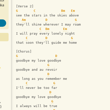
iół
ika
[Verse 2]
G
C
Bm
Em
see the stars in the skies above
Am
D
G
they'll shine wherever I may roam
C
Bm
Em
I will pray every lonely night
C
D
G
that soon they'll guide me home
[Chorus]
G
D
goodbye my love goodbye
G
goodbye and au revoir
D
as long as you remember me
C
G
I'll never be too far
D
goodbye my love goodbye
,
G
)
I always will be true