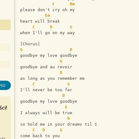
C
Bm
please don't cry oh my
Em
heart will break
C
D
G
when I'll go on my way
[Chorus]
G
D
goodbye my love goodbye
G
goodbye and au revoir
D
as long as you remember me
C
G
ści
I'll never be too far
D
goodbye my love goodbye
ci!
G
I always will be true
D
so hold me in your dreams til I
C
D
G
come back to you