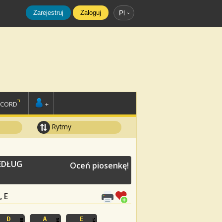
Zarejestruj
Zaloguj
Pl
SCORD
+
Rytmy
EDŁUG
Oceń piosenkę!
, E