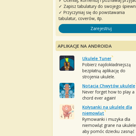
✓ Oceniaj, komentuj i poznawaj przyjac
✓ Zapisz tabulatury do swojego śpiewn
✓ Przyczyniaj się do powstawania
tabulatur, coverów, itp.
Zarejestruj
APLIKACJE NA ANDROIDA
Ukulele Tuner
Pobierz najdokładniejszą
bezpłatną aplikację do
strojenia ukulele.
Notacja Chwytów ukulele
Never forget how to play a
chord ever again!
Kołysanki na ukulele dla
niemowląt
Rymowanki i muzyka dla
niemowląt grane na ukulele
aby pomóc dziecku zasnąć :