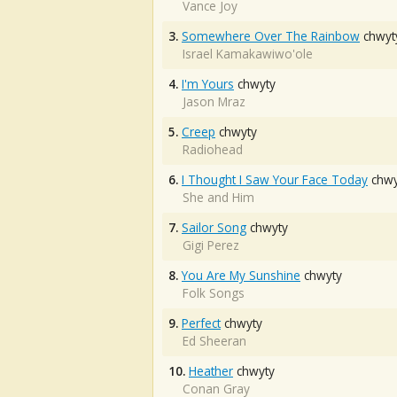
Vance Joy
3.
Somewhere Over The Rainbow
chwyt
Israel Kamakawiwo'ole
4.
I'm Yours
chwyty
Jason Mraz
5.
Creep
chwyty
Radiohead
6.
I Thought I Saw Your Face Today
chwy
She and Him
7.
Sailor Song
chwyty
Gigi Perez
8.
You Are My Sunshine
chwyty
Folk Songs
9.
Perfect
chwyty
Ed Sheeran
10.
Heather
chwyty
Conan Gray