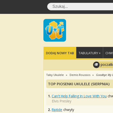
DODAJ NOWY TAB
TABULATURY +
CHWY
poczatk
Taby Ukulele
Demis Roussos
Goodbye My 
TOP PIOSENKI UKULELE (SIERPNIA)
1.
Can't Help Falling In Love With You
chw
Elvis Presley
2.
Riptide
chwyty