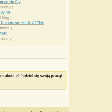
man No Cry
Marley
]
 By Me
E King
]
 Dreams Are Made Of This
thmics
]
World
Stevens
]
m ukulele? Podziel się swoją pracą!
S
T
U
V
W
X
Y