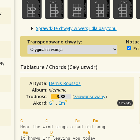
y
Sprawdź te chwyty w wersji dla barytonu
Transponowane chwyty:
Notac
Prz
ty
Tablature / Chords (Cały utwór)
Artysta:
Demis Roussos
Album:
nieznane
Trudność:
3.88
(
zaawansowany
)
Akord:
G
,
Em
Chwyty
G
C
Bm
Em
Hear the wind sings a sad old song
Am
D
G
it knows I'm leaving you today