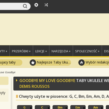
TY +
PRZERÓBKI +
LEKCJE +
NARZĘDZIA +
SPOŁECZNOŚĆ +
DI
ujacy taby
Najlepsze Taby Ukulele
Wybór redakcji
Love Goodbye
GOODBYE MY LOVE GOODBYE
TABY UKULELE W
DEMIS ROUSSOS
yty
8
Chwyty użyte w piosence
: G, C, Bm, Em, Am, D, A