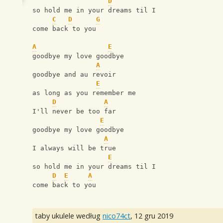
D
so hold me in your dreams til I
C
D
G
come back to you
A
E
goodbye my love goodbye
A
goodbye and au revoir
E
as long as you remember me
D
A
I'll never be too far
E
goodbye my love goodbye
A
I always will be true
E
so hold me in your dreams til I
D
E
A
come back to you
taby ukulele według
nico74ct
,
12 gru 2019