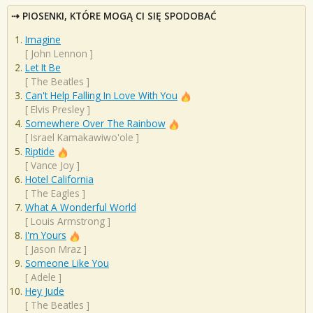
PIOSENKI, KTÓRE MOGĄ CI SIĘ SPODOBAĆ
Imagine
[
John Lennon
]
Let It Be
[
The Beatles
]
Can't Help Falling In Love With You
[
Elvis Presley
]
Somewhere Over The Rainbow
[
Israel Kamakawiwo'ole
]
Riptide
[
Vance Joy
]
Hotel California
[
The Eagles
]
What A Wonderful World
[
Louis Armstrong
]
I'm Yours
[
Jason Mraz
]
Someone Like You
[
Adele
]
Hey Jude
[
The Beatles
]