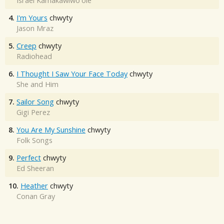
Israel Kamakawiwo'ole
4.
I'm Yours
chwyty
Jason Mraz
5.
Creep
chwyty
Radiohead
6.
I Thought I Saw Your Face Today
chwyty
She and Him
7.
Sailor Song
chwyty
Gigi Perez
8.
You Are My Sunshine
chwyty
Folk Songs
9.
Perfect
chwyty
Ed Sheeran
10.
Heather
chwyty
Conan Gray