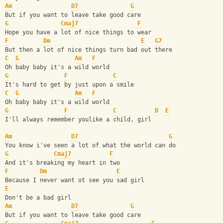
Am
D7
G
But if you want to leave take good care
G
Cmaj7
F
Hope you have a lot of nice things to wear
F
Dm
E
G7
But then a lot of nice things turn bad out there
C
G
Am
F
Oh baby baby it's a wild world
G
F
C
It's hard to get by just upon a smile
C
G
Am
F
Oh baby baby it's a wild world
G
F
C
D
E
I'll always remember youlike a child, girl
Am
D7
G
You know i've seen a lot of what the world can do
G
Cmaj7
F
And it's breaking my heart in two
F
Dm
E
Because I never want ot see you sad girl
E
Don't be a bad girl
Am
D7
G
But if you want to leave take good care