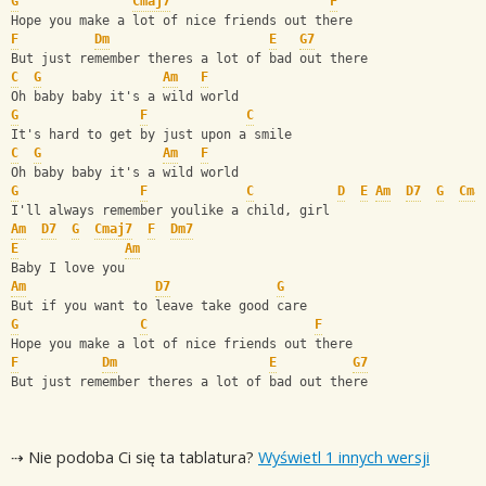
G
Cmaj7
F
Hope you make a lot of nice friends out there
F
Dm
E
G7
But just remember theres a lot of bad out there
C
G
Am
F
Oh baby baby it's a wild world
G
F
C
It's hard to get by just upon a smile
C
G
Am
F
Oh baby baby it's a wild world
G
F
C
D
E
Am
D7
G
Cma
I'll always remember youlike a child, girl
Am
D7
G
Cmaj7
F
Dm7
E
Am
Baby I love you
Am
D7
G
But if you want to leave take good care
G
C
F
Hope you make a lot of nice friends out there
F
Dm
E
G7
But just remember theres a lot of bad out there
⇢ Nie podoba Ci się ta tablatura?
Wyświetl 1 innych wersji