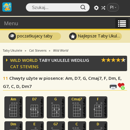
Pl
Menu
poczatkujacy taby
Najlepsze Taby Ukulele
Taby Ukulele
Cat Stevens
Wild World
WILD WORLD
TABY UKULELE WEDŁUG
CAT STEVENS
11
Chwyty użyte w piosence
: Am, D7, G, Cmaj7, F, Dm, E,
G7, C, D, Dm7