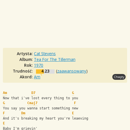
Artysta:
Cat Stevens
Album:
Tea For The Tillerman
Rok:
1970
Trudność:
4.23
(
zaawansowany
)
Akord:
Am
Chwyty
Am
D7
G
Now that i've lost every thing to you
G
Cmaj7
F
You say you wanna start something new
F
Dm
E
And it's breaking my heart you're leaeving
E
Baby I'm grievin'