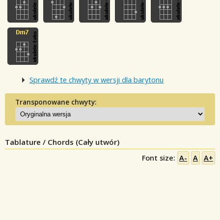
Sprawdź te chwyty w wersji dla barytonu
Transponowane chwyty:
Tablature / Chords (Cały utwór)
Font size:
A-
A
A+