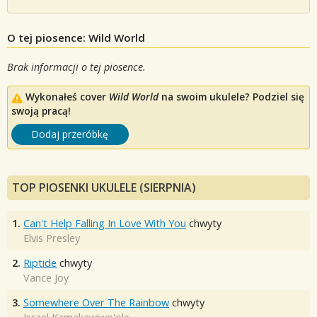
O tej piosence: Wild World
Brak informacji o tej piosence.
Wykonałeś cover
Wild World
na swoim ukulele? Podziel się
swoją pracą!
Dodaj przeróbkę
TOP PIOSENKI UKULELE (SIERPNIA)
1.
Can't Help Falling In Love With You
chwyty
Elvis Presley
2.
Riptide
chwyty
Vance Joy
3.
Somewhere Over The Rainbow
chwyty