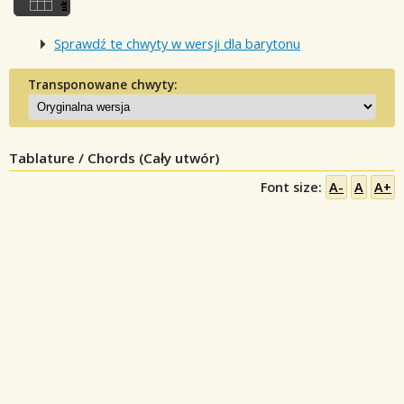
Sprawdź te chwyty w wersji dla barytonu
Transponowane chwyty:
Tablature / Chords (Cały utwór)
Font size:
A-
A
A+