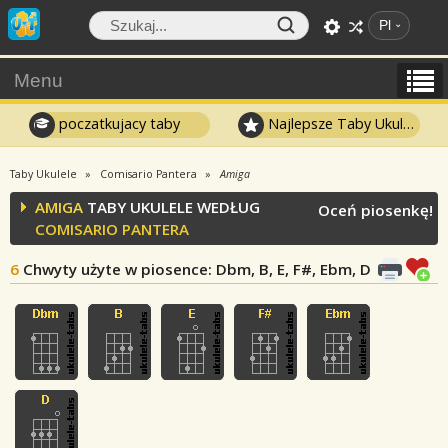
Pl
Menu
poczatkujacy taby
Najlepsze Taby Ukulele
Taby Ukulele
Comisario Pantera
Amiga
AMIGA
TABY UKULELE WEDŁUG
Oceń piosenkę!
COMISARIO PANTERA
6
Chwyty użyte w piosence
: Dbm, B, E, F#, Ebm, D