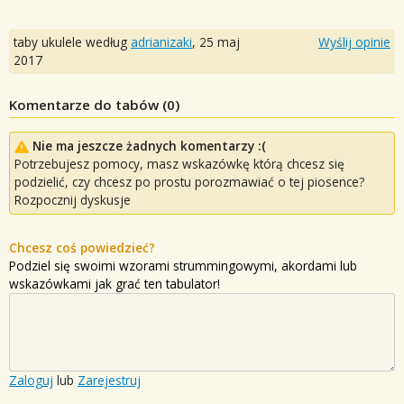
taby ukulele według
adrianizaki
,
25 maj
Wyślij opinie
2017
Komentarze do tabów (
0
)
Nie ma jeszcze żadnych komentarzy :(
Potrzebujesz pomocy, masz wskazówkę którą chcesz się
podzielić, czy chcesz po prostu porozmawiać o tej piosence?
Rozpocznij dyskusje
Chcesz coś powiedzieć?
Podziel się swoimi wzorami strummingowymi, akordami lub
wskazówkami jak grać ten tabulator!
Zaloguj
lub
Zarejestruj