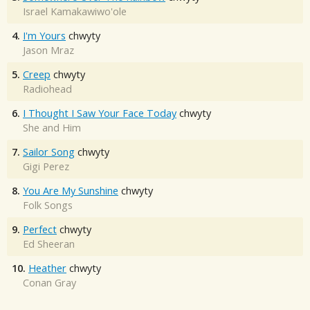
Israel Kamakawiwo'ole
4.
I'm Yours
chwyty
Jason Mraz
5.
Creep
chwyty
Radiohead
6.
I Thought I Saw Your Face Today
chwyty
She and Him
7.
Sailor Song
chwyty
Gigi Perez
8.
You Are My Sunshine
chwyty
Folk Songs
9.
Perfect
chwyty
Ed Sheeran
10.
Heather
chwyty
Conan Gray