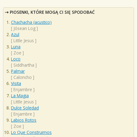
PIOSENKI, KTÓRE MOGĄ CI SIĘ SPODOBAĆ
Chachacha (acustico)
[
Jósean Log
]
Azul
[
Little Jesus
]
Luna
[
Zoe
]
Loco
[
Siddhartha
]
Palmar
[
Caloncho
]
Visita
[
Enjambre
]
La Magia
[
Little Jesus
]
Dulce Soledad
[
Enjambre
]
Labios Rotos
[
Zoe
]
Lo Que Construimos