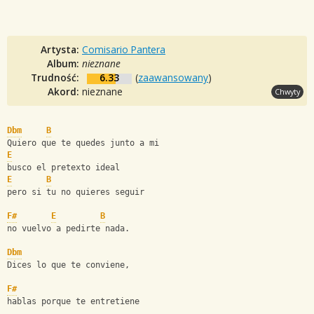
Artysta:
Comisario Pantera
Album:
nieznane
Trudność:
6.33
(
zaawansowany
)
Akord:
nieznane
Chwyty
Dbm
B
Quiero que te quedes junto a mi
E
busco el pretexto ideal
E
B
pero si tu no quieres seguir
F#
E
B
no vuelvo a pedirte nada.
Dbm
Dices lo que te conviene,
F#
hablas porque te entretiene