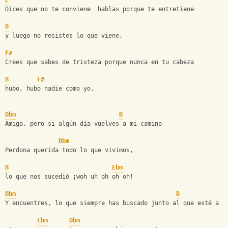
E
Dices que no te conviene  hablas porque te entretiene
B
y luego no resistes lo que viene,
F#
Crees que sabes de tristeza porque nunca en tu cabeza
B
F#
hubo, hubo nadie como yo.
Dbm
B
Amiga, pero si algún día vuelves a mi camino
Dbm
Perdona querida todo lo que vivimos,
B
Ebm
lo que nos sucedió ¡woh uh oh oh oh!
Dbm
B
Y encuentres, lo que siempre has buscado junto al que esté a t
Ebm
Dbm