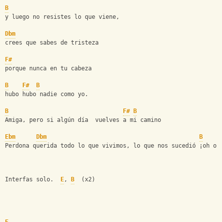
B
y luego no resistes lo que viene,
Dbm
crees que sabes de tristeza
F#
porque nunca en tu cabeza
B
F#
B
hubo hubo nadie como yo.
B
F#
B
Amiga, pero si algún día  vuelves a mi camino
Ebm
Dbm
B
Perdona querida todo lo que vivimos, lo que nos sucedió ¡oh oh
Interfas solo.  
E
, 
B
  (x2)