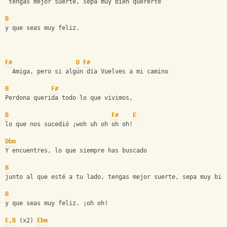
 tengas mejor suerte, sepa muy bien quererte
B
y que seas muy feliz.
F#
D
F#
  Amiga, pero si algún día Vuelves a mi camino
B
F#
Perdona querida todo lo que vivimos,
B
F#
E
lo que nos sucedió ¡woh uh oh oh oh!
Dbm
Y encuentres, lo que siempre has buscado
B
junto al que esté a tu lado, tengas mejor suerte, sepa muy bie
B
y que seas muy feliz. ¡oh oh!
E
,
B
 (x2) 
Ebm