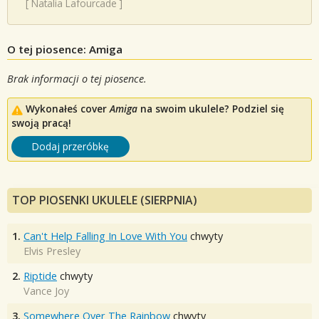
[
Natalia Lafourcade
]
O tej piosence: Amiga
Brak informacji o tej piosence.
Wykonałeś cover
Amiga
na swoim ukulele? Podziel się
swoją pracą!
Dodaj przeróbkę
TOP PIOSENKI UKULELE (SIERPNIA)
1.
Can't Help Falling In Love With You
chwyty
Elvis Presley
2.
Riptide
chwyty
Vance Joy
3.
Somewhere Over The Rainbow
chwyty