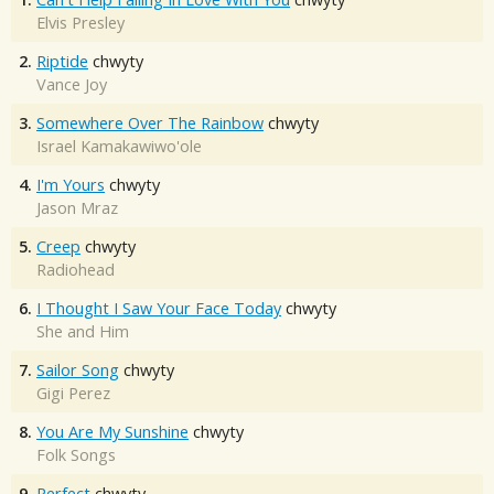
Elvis Presley
2.
Riptide
chwyty
Vance Joy
3.
Somewhere Over The Rainbow
chwyty
Israel Kamakawiwo'ole
4.
I'm Yours
chwyty
Jason Mraz
5.
Creep
chwyty
Radiohead
6.
I Thought I Saw Your Face Today
chwyty
She and Him
7.
Sailor Song
chwyty
Gigi Perez
8.
You Are My Sunshine
chwyty
Folk Songs
9.
Perfect
chwyty