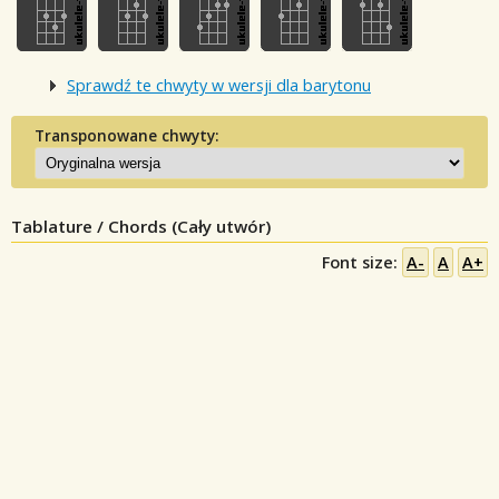
Sprawdź te chwyty w wersji dla barytonu
Transponowane chwyty:
Tablature / Chords (Cały utwór)
Font size:
A-
A
A+