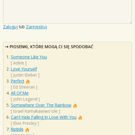
Zaloguj
lub
Zarejestruj
PIOSENKI, KTÓRE MOGĄ CI SIĘ SPODOBAĆ
Someone Like You
[
Adele
]
Love Yourself
[
Justin Bieber
]
Perfect
[
Ed Sheeran
]
All Of Me
[
John Legend
]
Somewhere Over The Rainbow
[
Israel Kamakawiwo'ole
]
Can't Help Falling In Love With You
[
Elvis Presley
]
Riptide