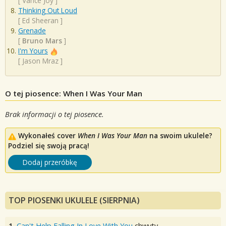
[
Vance Joy
]
Thinking Out Loud
[
Ed Sheeran
]
Grenade
[
Bruno Mars
]
I'm Yours
[
Jason Mraz
]
O tej piosence: When I Was Your Man
Brak informacji o tej piosence.
Wykonałeś cover
When I Was Your Man
na swoim ukulele?
Podziel się swoją pracą!
Dodaj przeróbkę
TOP PIOSENKI UKULELE (SIERPNIA)
1.
Can't Help Falling In Love With You
chwyty