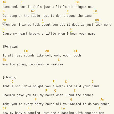
Am
C
Dm
Same bed, but it feels just a little bit bigger now
G
G7
C
Em
Our song on the radio, but it don't sound the same
Am
C
Dm
When our friends talk about you all it does is just tear me do
G
C
Cause my heart breaks a little when I hear your name
[Refrain]
Em
Am
Em
It all just sounds like ooh, ooh, oooh, oooh
Bb
C
Mmm too young, too dumb to realize
[Chorus]
G
F
G
C
That I should've bought you flowers and held your hand
F
G
C
Shoulda gave you all my hours when I had the chance
F
G
Am
Take you to every party cause all you wanted to do was dance
D7
F
Fm
C
Now my baby's dancing, but she's dancing with another man