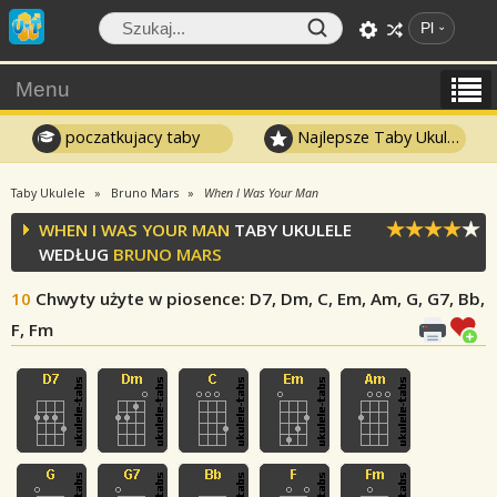
Pl
Menu
poczatkujacy taby
Najlepsze Taby Ukulele
Taby Ukulele
Bruno Mars
When I Was Your Man
WHEN I WAS YOUR MAN
TABY UKULELE
WEDŁUG
BRUNO MARS
10
Chwyty użyte w piosence
: D7, Dm, C, Em, Am, G, G7, Bb,
F, Fm