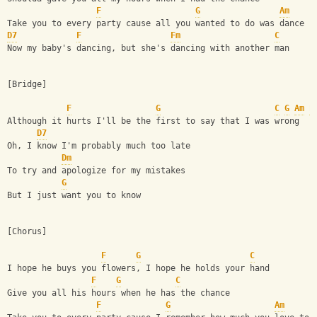
F
G
Am
Take you to every party cause all you wanted to do was dance
D7
F
Fm
C
Now my baby's dancing, but she's dancing with another man
[Bridge]
F
G
C
G
Am
E
Although it hurts I'll be the first to say that I was wrong
D7
Oh, I know I'm probably much too late
Dm
To try and apologize for my mistakes
G
But I just want you to know
[Chorus]
F
G
C
I hope he buys you flowers, I hope he holds your hand
F
G
C
Give you all his hours when he has the chance
F
G
Am