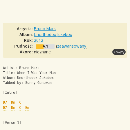
Artysta:
Bruno Mars
Album:
Unorthodox Jukebox
Rok:
2012
Trudność:
4.1
(
zaawansowany
)
Akord:
nieznane
Chwyty
Artist: Bruno Mars 
Title: When I Was Your Man
Album: Unorthodox Jukebox
Tabbed by: Sunny Gunawan
[Intro]
D7
Dm
C
D7
Dm
C
Em
[Verse 1]