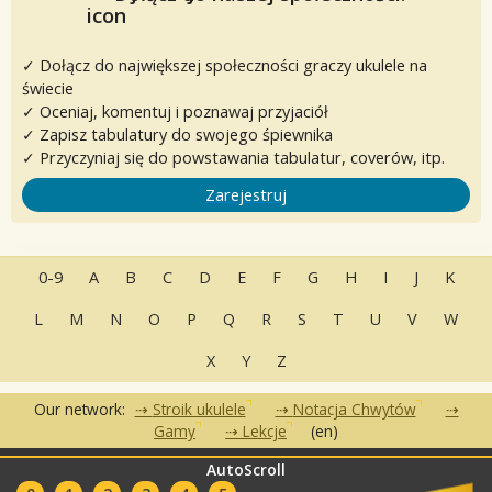
✓ Dołącz do największej społeczności graczy ukulele na
świecie
✓ Oceniaj, komentuj i poznawaj przyjaciół
✓ Zapisz tabulatury do swojego śpiewnika
✓ Przyczyniaj się do powstawania tabulatur, coverów, itp.
Zarejestruj
0-9
A
B
C
D
E
F
G
H
I
J
K
L
M
N
O
P
Q
R
S
T
U
V
W
X
Y
Z
Our network:
Stroik ukulele
Notacja Chwytów
Gamy
Lekcje
(en)
AutoScroll
•
•
•
Często zadawane pytania
Kontakt
Warunki korzystania