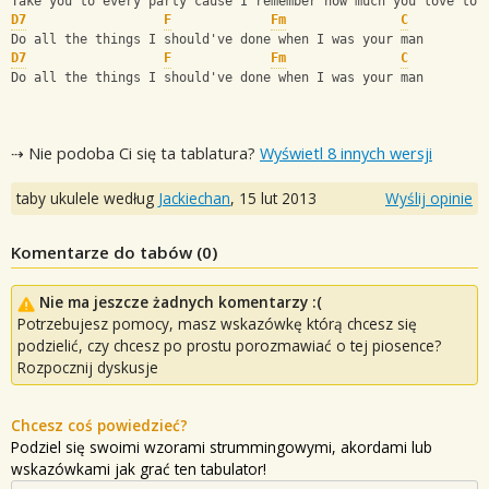
Take you to every party cause I remember how much you love to 
D7
F
Fm
C
Do all the things I should've done when I was your man
D7
F
Fm
C
Do all the things I should've done when I was your man
⇢ Nie podoba Ci się ta tablatura?
Wyświetl 8 innych wersji
taby ukulele według
Jackiechan
,
15 lut 2013
Wyślij opinie
Komentarze do tabów (
0
)
Nie ma jeszcze żadnych komentarzy :(
Potrzebujesz pomocy, masz wskazówkę którą chcesz się
podzielić, czy chcesz po prostu porozmawiać o tej piosence?
Rozpocznij dyskusje
Chcesz coś powiedzieć?
Podziel się swoimi wzorami strummingowymi, akordami lub
wskazówkami jak grać ten tabulator!