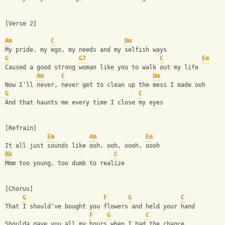
[Verse 2]
Am
C
Dm
My pride, my ego, my needs and my selfish ways
G
G7
C
Em
Caused a good strong woman like you to walk out my life
Am
C
Dm
Now I'll never, never get to clean up the mess I made ooh
G
C
And that haunts me every time I close my eyes
[Refrain]
Em
Am
Em
It all just sounds like ooh, ooh, oooh, oooh
Bb
C
Mmm too young, too dumb to realize
[Chorus]
G
F
G
C
That I should've bought you flowers and held your hand
F
G
C
Shoulda gave you all my hours when I had the chance