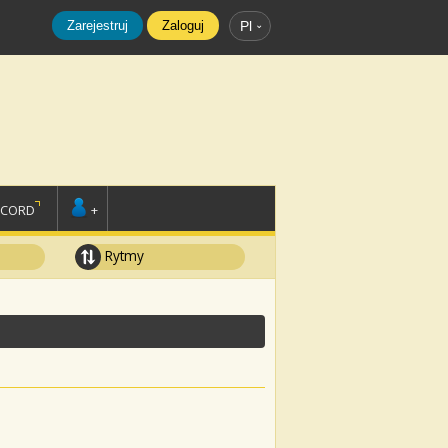
Zarejestruj
Zaloguj
Pl
SCORD
+
Rytmy