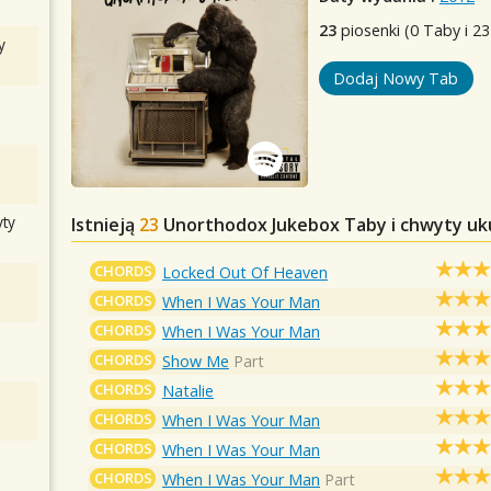
23
piosenki (0 Taby i 23
y
Dodaj Nowy Tab
ty
Istnieją
23
Unorthodox Jukebox
Taby i chwyty uk
CHORDS
Locked Out Of Heaven
CHORDS
When I Was Your Man
CHORDS
When I Was Your Man
CHORDS
Show Me
Part
CHORDS
Natalie
CHORDS
When I Was Your Man
CHORDS
When I Was Your Man
CHORDS
When I Was Your Man
Part