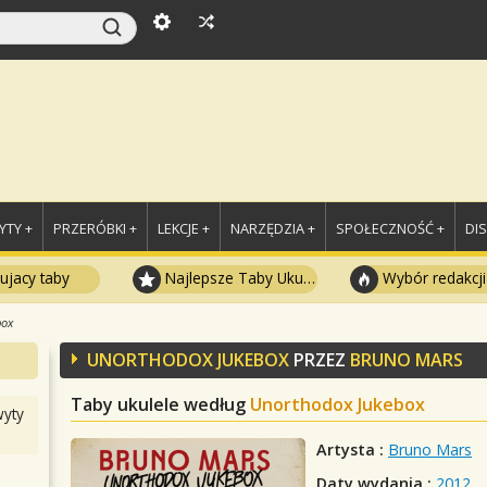
TY +
PRZERÓBKI +
LEKCJE +
NARZĘDZIA +
SPOŁECZNOŚĆ +
DI
ujacy taby
Najlepsze Taby Ukulele
Wybór redakcji
box
UNORTHODOX JUKEBOX
PRZEZ
BRUNO MARS
Taby ukulele według
Unorthodox Jukebox
yty
Artysta :
Bruno Mars
Daty wydania :
2012