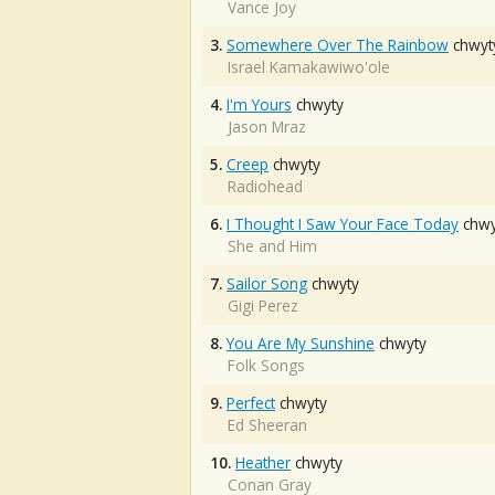
Vance Joy
3.
Somewhere Over The Rainbow
chwyt
Israel Kamakawiwo'ole
4.
I'm Yours
chwyty
Jason Mraz
5.
Creep
chwyty
Radiohead
6.
I Thought I Saw Your Face Today
chwy
She and Him
7.
Sailor Song
chwyty
Gigi Perez
8.
You Are My Sunshine
chwyty
Folk Songs
9.
Perfect
chwyty
Ed Sheeran
10.
Heather
chwyty
Conan Gray