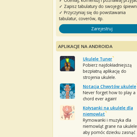
✓ Oceniaj, komentuj i poznawaj przyjac
✓ Zapisz tabulatury do swojego śpiewn
✓ Przyczyniaj się do powstawania
tabulatur, coverów, itp.
Zarejestruj
APLIKACJE NA ANDROIDA
Ukulele Tuner
Pobierz najdokładniejszą
bezpłatną aplikację do
strojenia ukulele.
Notacja Chwytów ukulele
Never forget how to play a
chord ever again!
Kołysanki na ukulele dla
niemowląt
Rymowanki i muzyka dla
niemowląt grane na ukulele
aby pomóc dziecku zasnąć :