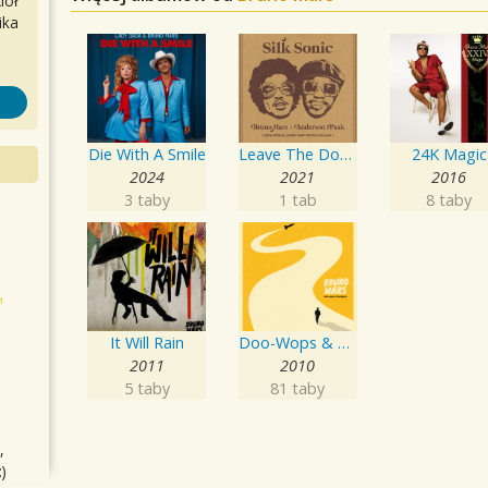
iół
ika
Die With A Smile
Leave The Door Open
24K Magic
2024
2021
2016
3 taby
1 tab
8 taby
It Will Rain
Doo-Wops & Hooligans
2011
2010
5 taby
81 taby
,
)