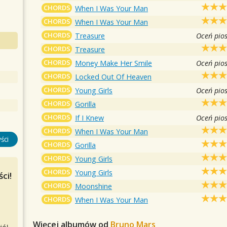
CHORDS
When I Was Your Man
CHORDS
When I Was Your Man
CHORDS
Treasure
Oceń pio
CHORDS
Treasure
CHORDS
Money Make Her Smile
Oceń pio
CHORDS
Locked Out Of Heaven
CHORDS
Young Girls
Oceń pio
CHORDS
Gorilla
CHORDS
If I Knew
Oceń pio
CHORDS
When I Was Your Man
ści
CHORDS
Gorilla
CHORDS
Young Girls
CHORDS
Young Girls
ci!
CHORDS
Moonshine
CHORDS
When I Was Your Man
Więcej albumów od
Bruno Mars