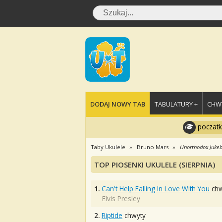
DODAJ NOWY TAB
TABULATURY +
CHWY
poczatk
Taby Ukulele
Bruno Mars
Unorthodox Juke
TOP PIOSENKI UKULELE (SIERPNIA)
1.
Can't Help Falling In Love With You
chw
Elvis Presley
2.
Riptide
chwyty