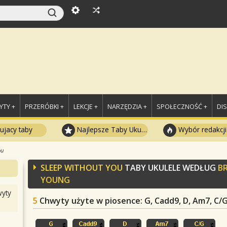
TY +
PRZERÓBKI +
LEKCJE +
NARZĘDZIA +
SPOŁECZNOŚĆ +
DI
ujacy taby
Najlepsze Taby Ukulele
Wybór redakcji
ou
SLEEP WITHOUT YOU
TABY UKULELE WEDŁUG
B
YOUNG
yty
5
Chwyty użyte w piosence
: G, Cadd9, D, Am7, C/