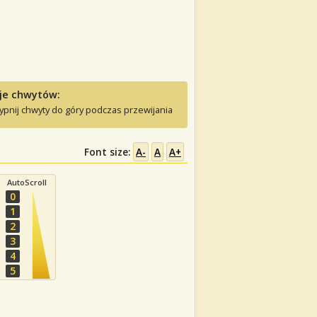
je chwytów:
ypnij chwyty do góry podczas przewijania
Font size:
A-
A
A+
AutoScroll
0
1
2
3
4
5