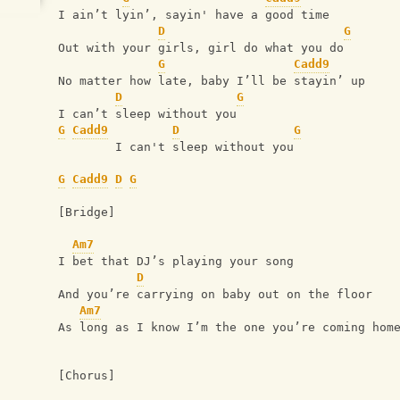
I ain’t lyin’, sayin' have a good time
D
G
Out with your girls, girl do what you do
G
Cadd9
No matter how late, baby I’ll be stayin’ up 
D
G
I can’t sleep without you
G
Cadd9
D
G
        I can't sleep without you
G
Cadd9
D
G
[Bridge]
Am7
I bet that DJ’s playing your song
D
And you’re carrying on baby out on the floor
Am7
As long as I know I’m the one you’re coming hom
[Chorus]