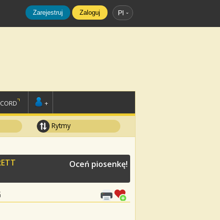
Zarejestruj
Zaloguj
Pl
SCORD
+
Rytmy
RETT
Oceń piosenkę!
G