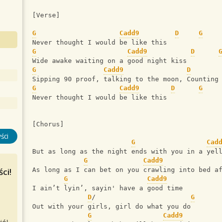
[Verse]
G
Cadd9
D
G
Never thought I would be like this 
G
Cadd9
D
Wide awake waiting on a good night kiss 
G
Cadd9
D
Sipping 90 proof, talking to the moon, Counting
G
Cadd9
D
G
Never thought I would be like this
[Chorus]
ści
G
Cad
But as long as the night ends with you in a yel
G
Cadd9
ci!
As long as I can bet on you crawling into bed a
G
Cadd9
I ain’t lyin’, sayin' have a good time
D
/                        
G
Out with your girls, girl do what you do
G
Cadd9