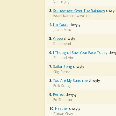
Vance Joy
3.
Somewhere Over The Rainbow
chwyt
Israel Kamakawiwo'ole
4.
I'm Yours
chwyty
Jason Mraz
5.
Creep
chwyty
Radiohead
6.
I Thought I Saw Your Face Today
chwy
She and Him
7.
Sailor Song
chwyty
Gigi Perez
8.
You Are My Sunshine
chwyty
Folk Songs
9.
Perfect
chwyty
Ed Sheeran
10.
Heather
chwyty
Conan Gray