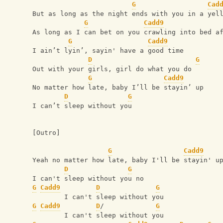
G
Cad
But as long as the night ends with you in a yel
G
Cadd9
As long as I can bet on you crawling into bed a
G
Cadd9
I ain’t lyin’, sayin' have a good time
D
G
Out with your girls, girl do what you do
G
Cadd9
No matter how late, baby I’ll be stayin’ up 
D
G
I can’t sleep without you
[Outro]
G
Cadd9
Yeah no matter how late, baby I'll be stayin' u
D
G
I can't sleep without you no
G
Cadd9
D
G
        I can't sleep without you
G
Cadd9
D
/             
G
        I can't sleep without you