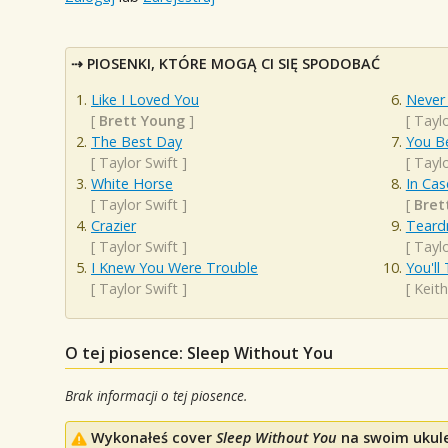
PIOSENKI, KTÓRE MOGĄ CI SIĘ SPODOBAĆ
Like I Loved You
Never
[
Brett Young
]
[
Taylo
The Best Day
You B
[
Taylor Swift
]
[
Taylo
White Horse
In Ca
[
Taylor Swift
]
[
Bret
Crazier
Teard
[
Taylor Swift
]
[
Taylo
I Knew You Were Trouble
You'll
[
Taylor Swift
]
[
Keit
O tej piosence: Sleep Without You
Brak informacji o tej piosence.
Wykonałeś cover
Sleep Without You
na swoim ukulel