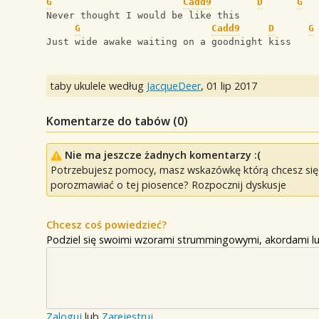
G
Cadd9
D
G
Never thought I would be like this
G
Cadd9
D
G
Just wide awake waiting on a goodnight kiss
taby ukulele według
JacqueDeer
,
01 lip 2017
Komentarze do tabów (
0
)
Nie ma jeszcze żadnych komentarzy :(
Potrzebujesz pomocy, masz wskazówkę którą chcesz się p
porozmawiać o tej piosence? Rozpocznij dyskusje
Chcesz coś powiedzieć?
Podziel się swoimi wzorami strummingowymi, akordami lu
Zaloguj
lub
Zarejestruj