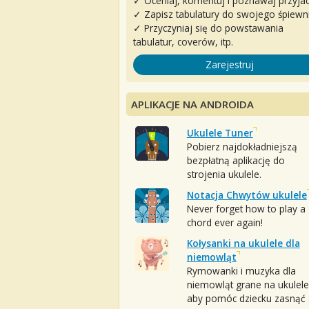
✓ Oceniaj, komentuj i poznawaj przyjac
✓ Zapisz tabulatury do swojego śpiewn
✓ Przyczyniaj się do powstawania
tabulatur, coverów, itp.
Zarejestruj
APLIKACJE NA ANDROIDA
Ukulele Tuner
Pobierz najdokładniejszą
bezpłatną aplikację do
strojenia ukulele.
Notacja Chwytów ukulele
Never forget how to play a
chord ever again!
Kołysanki na ukulele dla
niemowląt
Rymowanki i muzyka dla
niemowląt grane na ukulele
aby pomóc dziecku zasnąć :