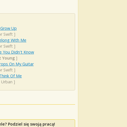
 Grow Up
r Swift
]
elong With Me
r Swift
]
se You Didn't Know
t Young
]
rops On My Guitar
r Swift
]
 Think Of Me
h Urban
]
e? Podziel się swoją pracą!