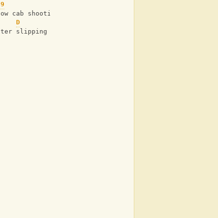
d9
D
G
low cab shooting me a text sayin’ coming home soon
D
G
fter slipping out your high heel shoes 
p 