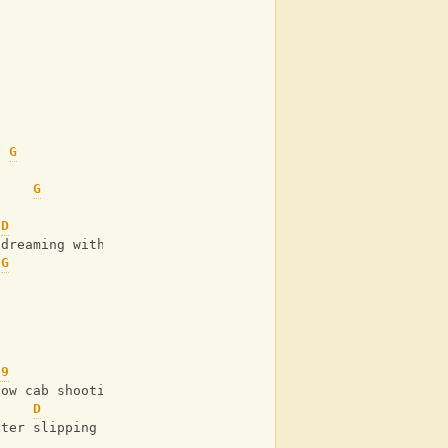
G
G
D
G
 dreaming with my eyes open 
G
d9
D
G
low cab shooting me a text sayin’ coming home soon
D
G
fter slipping out your high heel shoes 