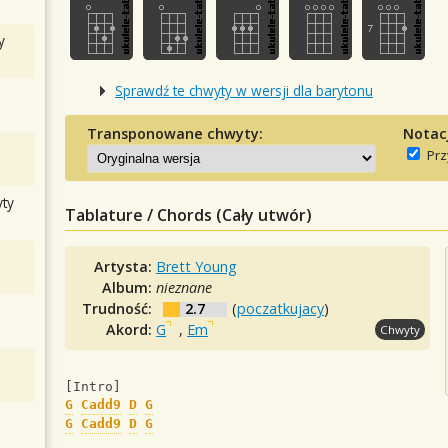
y
Sprawdź te chwyty w wersji dla barytonu
Transponowane chwyty:
Notac
Prz
ty
Tablature / Chords (Cały utwór)
Artysta:
Brett Young
Album:
nieznane
Trudność:
2.7
(
poczatkujacy
)
Akord:
G
,
Em
Chwyty
[Intro]
G
Cadd9
D
G
G
Cadd9
D
G