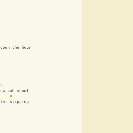
G
G
 down the hours till it’s 2AM 
d9
D
G
low cab shooting me a text sayin’ coming home soon
D
G
fter slipping out your high heel shoes 