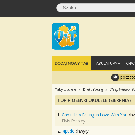
DODAJ NOWY TAB
TABULATURY +
CHWY
poczatk
Taby Ukulele
Brett Young
Sleep Without Y
TOP PIOSENKI UKULELE (SIERPNIA)
1.
Can't Help Falling In Love With You
chw
Elvis Presley
2.
Riptide
chwyty