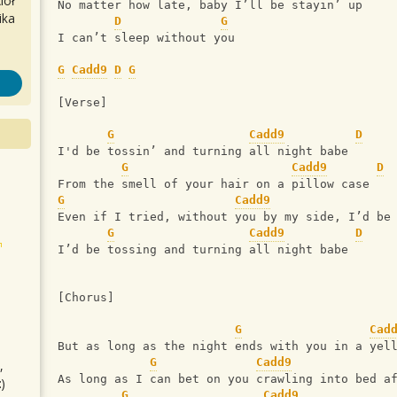
iół
No matter how late, baby I’ll be stayin’ up 
ika
D
G
I can’t sleep without you
G
Cadd9
D
G
[Verse]
G
Cadd9
D
I'd be tossin’ and turning all night babe
G
Cadd9
D
From the smell of your hair on a pillow case 
G
Cadd9
Even if I tried, without you by my side, I’d be
G
Cadd9
D
I’d be tossing and turning all night babe
[Chorus]
G
Cad
But as long as the night ends with you in a yel
G
Cadd9
,
As long as I can bet on you crawling into bed a
)
G
Cadd9