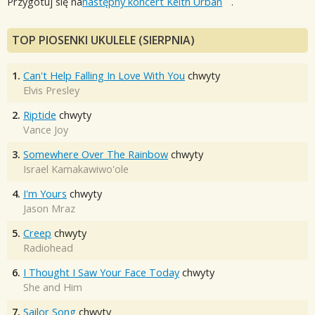
Przygotuj się na
następny koncert Keith Urban
.
TOP PIOSENKI UKULELE (SIERPNIA)
1.
Can't Help Falling In Love With You
chwyty
Elvis Presley
2.
Riptide
chwyty
Vance Joy
3.
Somewhere Over The Rainbow
chwyty
Israel Kamakawiwo'ole
4.
I'm Yours
chwyty
Jason Mraz
5.
Creep
chwyty
Radiohead
6.
I Thought I Saw Your Face Today
chwyty
She and Him
7.
Sailor Song
chwyty