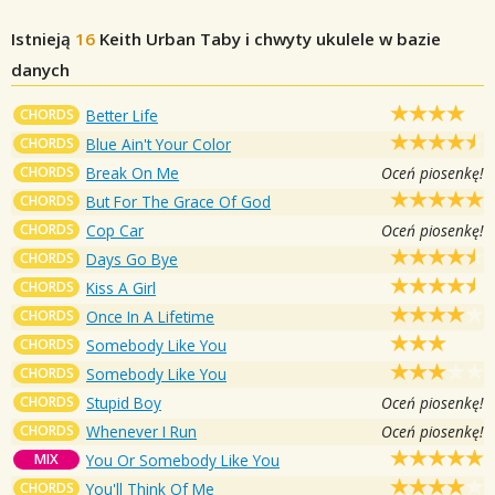
Istnieją
16
Keith Urban
Taby i chwyty ukulele w bazie
danych
CHORDS
Better Life
CHORDS
Blue Ain't Your Color
CHORDS
Break On Me
Oceń piosenkę!
CHORDS
But For The Grace Of God
CHORDS
Cop Car
Oceń piosenkę!
CHORDS
Days Go Bye
CHORDS
Kiss A Girl
CHORDS
Once In A Lifetime
CHORDS
Somebody Like You
CHORDS
Somebody Like You
CHORDS
Stupid Boy
Oceń piosenkę!
CHORDS
Whenever I Run
Oceń piosenkę!
MIX
You Or Somebody Like You
CHORDS
You'll Think Of Me