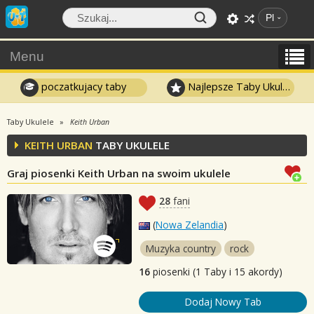
Pl
Menu
poczatkujacy taby
Najlepsze Taby Ukulele
Taby Ukulele
Keith Urban
KEITH URBAN
TABY UKULELE
Graj piosenki Keith Urban na swoim ukulele
28
fani
(
Nowa Zelandia
)
Muzyka country
rock
16
piosenki (1 Taby i 15 akordy)
Dodaj Nowy Tab