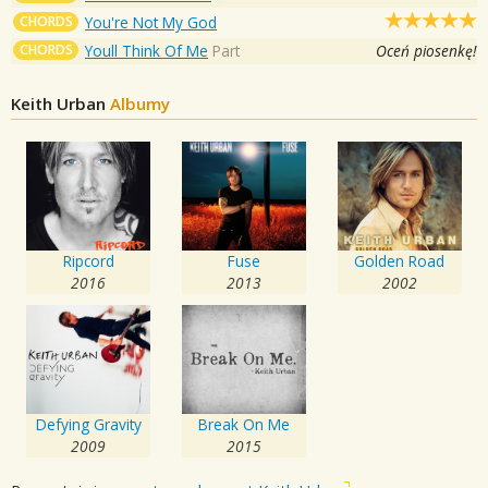
CHORDS
You're Not My God
CHORDS
Youll Think Of Me
Part
Oceń piosenkę!
Keith Urban
Albumy
Ripcord
Fuse
Golden Road
2016
2013
2002
Defying Gravity
Break On Me
2009
2015