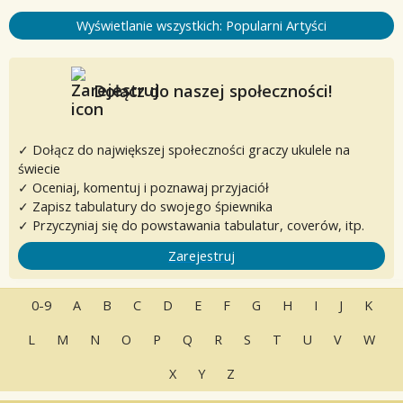
Wyświetlanie wszystkich: Popularni Artyści
Dołącz do naszej społeczności!
✓ Dołącz do największej społeczności graczy ukulele na
świecie
✓ Oceniaj, komentuj i poznawaj przyjaciół
✓ Zapisz tabulatury do swojego śpiewnika
✓ Przyczyniaj się do powstawania tabulatur, coverów, itp.
Zarejestruj
0-9
A
B
C
D
E
F
G
H
I
J
K
L
M
N
O
P
Q
R
S
T
U
V
W
X
Y
Z