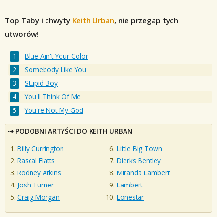
Top Taby i chwyty
Keith Urban
, nie przegap tych
utworów!
Blue Ain't Your Color
Somebody Like You
Stupid Boy
You'll Think Of Me
You're Not My God
PODOBNI ARTYŚCI DO KEITH URBAN
Billy Currington
Little Big Town
Rascal Flatts
Dierks Bentley
Rodney Atkins
Miranda Lambert
Josh Turner
Lambert
Craig Morgan
Lonestar