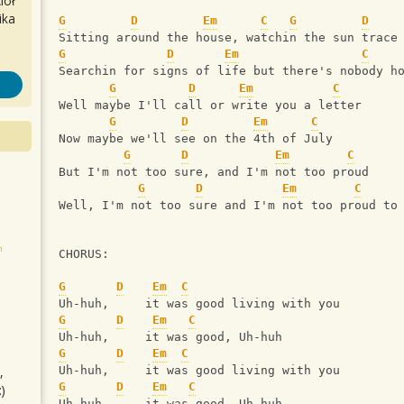
iół
ika
G
D
Em
C
G
D
Sitting around the house, watchin the sun trace
G
D
Em
C
Searchin for signs of life but there's nobody h
G
D
Em
C
Well maybe I'll call or write you a letter
G
D
Em
C
Now maybe we'll see on the 4th of July
G
D
Em
C
But I'm not too sure, and I'm not too proud
G
D
Em
C
Well, I'm not too sure and I'm not too proud to
CHORUS:
G
D
Em
C
Uh-huh,     it was good living with you 
G
D
Em
C
Uh-huh,     it was good, Uh-huh
G
D
Em
C
,
Uh-huh,     it was good living with you 
G
D
Em
C
)
Uh-huh,     it was good, Uh-huh