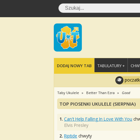
DODAJ NOWY TAB
TABULATURY +
CHWY
poczatk
Taby Ukulele
Better Than Ezra
Good
TOP PIOSENKI UKULELE (SIERPNIA)
1.
Can't Help Falling In Love With You
chw
Elvis Presley
2.
Riptide
chwyty