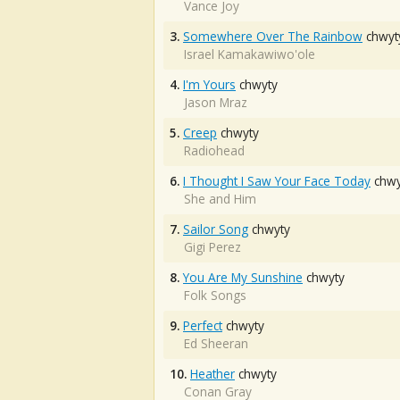
Vance Joy
3.
Somewhere Over The Rainbow
chwyt
Israel Kamakawiwo'ole
4.
I'm Yours
chwyty
Jason Mraz
5.
Creep
chwyty
Radiohead
6.
I Thought I Saw Your Face Today
chwy
She and Him
7.
Sailor Song
chwyty
Gigi Perez
8.
You Are My Sunshine
chwyty
Folk Songs
9.
Perfect
chwyty
Ed Sheeran
10.
Heather
chwyty
Conan Gray