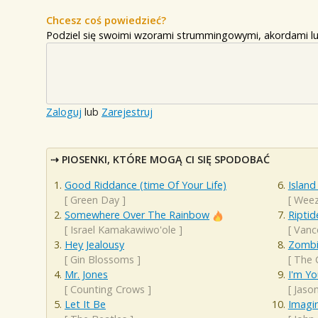
Chcesz coś powiedzieć?
Podziel się swoimi wzorami strummingowymi, akordami lu
Zaloguj
lub
Zarejestruj
PIOSENKI, KTÓRE MOGĄ CI SIĘ SPODOBAĆ
Good Riddance (time Of Your Life)
Island
[
Green Day
]
[
Weez
Somewhere Over The Rainbow
Riptid
[
Israel Kamakawiwo'ole
]
[
Vanc
Hey Jealousy
Zomb
[
Gin Blossoms
]
[
The 
Mr. Jones
I'm Yo
[
Counting Crows
]
[
Jaso
Let It Be
Imagi