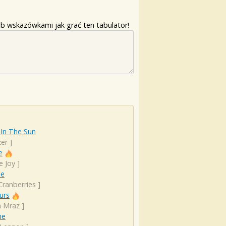
b wskazówkami jak grać ten tabulator!
 In The Sun
er
]
e
e Joy
]
ie
Cranberries
]
urs
n Mraz
]
ne