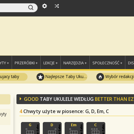
TY +
PRZERÓBKI +
LEKCJE +
NARZĘDZIA +
SPOŁECZNOŚĆ +
DI
ujacy taby
Najlepsze Taby Ukulele
Wybór redakcji
GOOD
TABY UKULELE WEDŁUG
BETTER THAN E
4
Chwyty użyte w piosence
: G, D, Em, C
yty