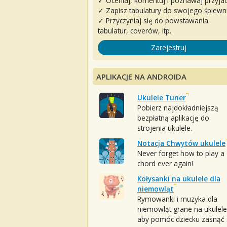
✓ Oceniaj, komentuj i poznawaj przyjac
✓ Zapisz tabulatury do swojego śpiewn
✓ Przyczyniaj się do powstawania
tabulatur, coverów, itp.
Zarejestruj
APLIKACJE NA ANDROIDA
Ukulele Tuner
Pobierz najdokładniejszą
bezpłatną aplikację do
strojenia ukulele.
Notacja Chwytów ukulele
Never forget how to play a
chord ever again!
Kołysanki na ukulele dla
niemowląt
Rymowanki i muzyka dla
niemowląt grane na ukulele
aby pomóc dziecku zasnąć :