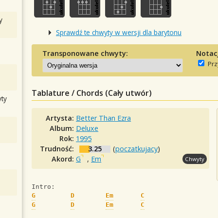
y
Sprawdź te chwyty w wersji dla barytonu
Transponowane chwyty:
Notac
Prz
Tablature / Chords (Cały utwór)
ty
Artysta:
Better Than Ezra
Album:
Deluxe
Rok:
1995
Trudność:
3.25
(
poczatkujacy
)
Akord:
G
,
Em
Chwyty
Intro:
G
D
Em
C
G
D
Em
C