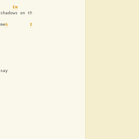
Em
C
 shadows on the floor
ome
G
D
Em
C
 say