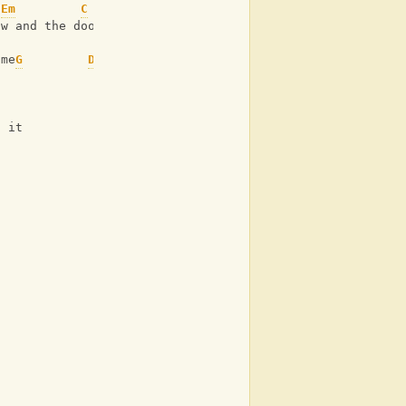
Em
C
ow and the door
ome
G
D
Em
C
f it