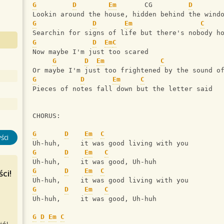
G
D
Em
       CG         
D
Lookin around the house, hidden behind the wind
G
D
Em
C
Searchin for signs of life but there's nobody h
G
D
Em
C
Now maybe I'm just too scared
G
D
Em
C
Or maybe I'm just too frightened by the sound o
G
D
Em
C
Pieces of notes fall down but the letter said
CHORUS:
G
D
Em
C
ści
Uh-huh,     it was good living with you 
G
D
Em
C
Uh-huh,     it was good, Uh-huh
G
D
Em
C
ci!
Uh-huh,     it was good living with you 
G
D
Em
C
Uh-huh,     it was good, Uh-huh
G
D
Em
C