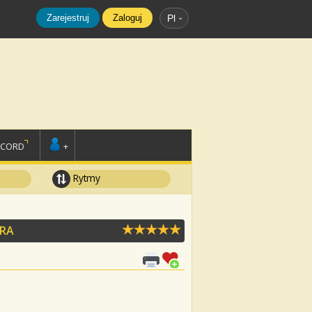
Zarejestruj
Zaloguj
Pl
SCORD
+
Rytmy
ZRA