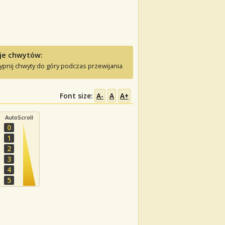
je chwytów:
ypnij chwyty do góry podczas przewijania
Font size:
A-
A
A+
AutoScroll
0
1
2
3
4
5