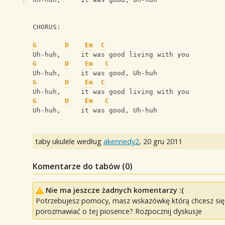
CHORUS:
G
D
Em
C
Uh-huh,     it was good living with you 
G
D
Em
C
Uh-huh,     it was good, Uh-huh
G
D
Em
C
Uh-huh,     it was good living with you 
G
D
Em
C
Uh-huh,     it was good, Uh-huh
taby ukulele według
akennedy2
,
20 gru 2011
Komentarze do tabów (
0
)
Nie ma jeszcze żadnych komentarzy :(
Potrzebujesz pomocy, masz wskazówkę którą chcesz się p
porozmawiać o tej piosence? Rozpocznij dyskusje