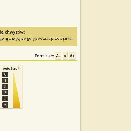
je chwytów:
ypnij chwyty do góry podczas przewijania
Font size:
A-
A
A+
AutoScroll
0
1
2
3
4
5