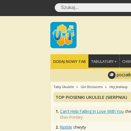
DODAJ NOWY TAB
TABULATURY +
CHWY
poczatk
Taby Ukulele
Gin Blossoms
Hey Jealousy
TOP PIOSENKI UKULELE (SIERPNIA)
1.
Can't Help Falling In Love With You
chw
Elvis Presley
2.
Riptide
chwyty