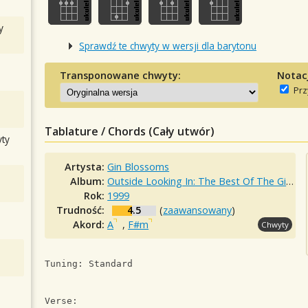
y
Sprawdź te chwyty w wersji dla barytonu
Transponowane chwyty:
Notac
Prz
Tablature / Chords (Cały utwór)
ty
Artysta:
Gin Blossoms
Album:
Outside Looking In: The Best Of The Gin Blossoms
Rok:
1999
Trudność:
4.5
(
zaawansowany
)
Akord:
A
,
F#m
Chwyty
Tuning: Standard
Verse: