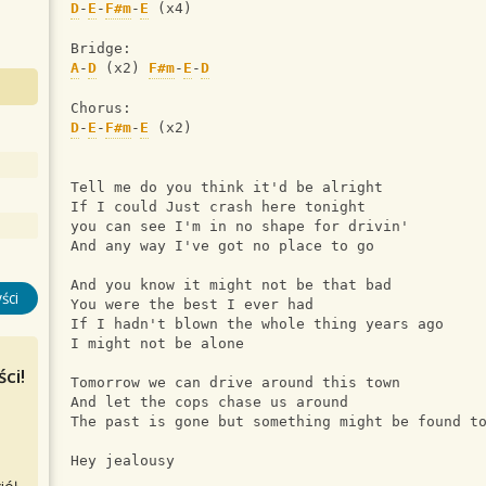
D
-
E
-
F#m
-
E
 (x4)
Bridge:
A
-
D
 (x2) 
F#m
-
E
-
D
Chorus:
D
-
E
-
F#m
-
E
 (x2)
Tell me do you think it'd be alright 
If I could Just crash here tonight 
you can see I'm in no shape for drivin' 
And any way I've got no place to go 
And you know it might not be that bad 
ści
You were the best I ever had 
If I hadn't blown the whole thing years ago 
I might not be alone 
ci!
Tomorrow we can drive around this town 
And let the cops chase us around 
The past is gone but something might be found t
Hey jealousy 