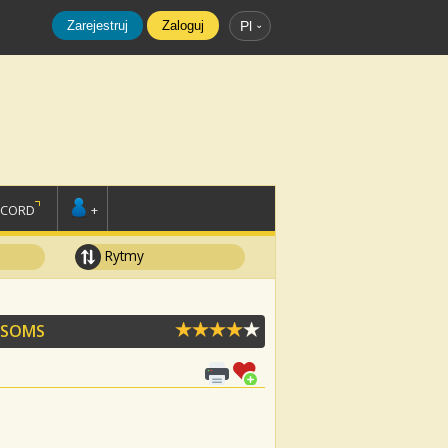
Zarejestruj
Zaloguj
Pl
SCORD
+
Rytmy
SSOMS