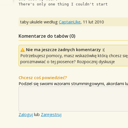
There's only one thing I couldn't start
taby ukulele według
CaptainUke
,
11 lut 2010
Komentarze do tabów (
0
)
Nie ma jeszcze żadnych komentarzy :(
Potrzebujesz pomocy, masz wskazówkę którą chcesz się p
porozmawiać o tej piosence? Rozpocznij dyskusje
Chcesz coś powiedzieć?
Podziel się swoimi wzorami strummingowymi, akordami lu
Zaloguj
lub
Zarejestruj