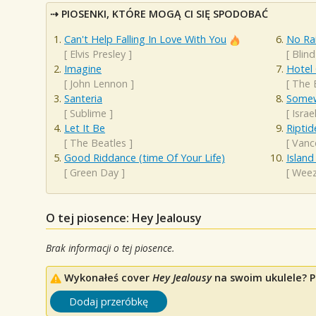
PIOSENKI, KTÓRE MOGĄ CI SIĘ SPODOBAĆ
Can't Help Falling In Love With You
No Ra
[
Elvis Presley
]
[
Blin
Imagine
Hotel 
[
John Lennon
]
[
The 
Santeria
Somew
[
Sublime
]
[
Isra
Let It Be
Riptid
[
The Beatles
]
[
Vanc
Good Riddance (time Of Your Life)
Island
[
Green Day
]
[
Weez
O tej piosence: Hey Jealousy
Brak informacji o tej piosence.
Wykonałeś cover
Hey Jealousy
na swoim ukulele? Po
Dodaj przeróbkę