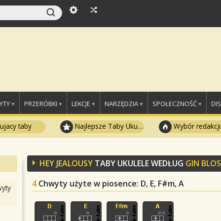
TY +
PRZERÓBKI +
LEKCJE +
NARZĘDZIA +
SPOŁECZNOŚĆ +
DI
ujacy taby
Najlepsze Taby Ukulele
Wybór redakcji
HEY JEALOUSY
TABY UKULELE WEDŁUG
GIN BLO
4
Chwyty użyte w piosence
: D, E, F#m, A
yty