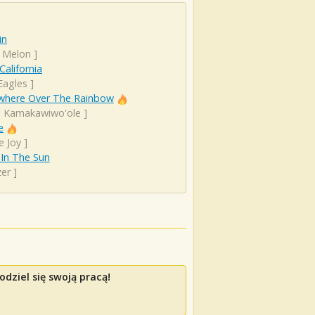
in
d Melon
]
California
Eagles
]
here Over The Rainbow
el Kamakawiwo'ole
]
e
e Joy
]
 In The Sun
er
]
dziel się swoją pracą!