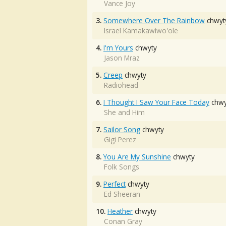
Vance Joy
3.
Somewhere Over The Rainbow
chwyt
Israel Kamakawiwo'ole
4.
I'm Yours
chwyty
Jason Mraz
5.
Creep
chwyty
Radiohead
6.
I Thought I Saw Your Face Today
chwy
She and Him
7.
Sailor Song
chwyty
Gigi Perez
8.
You Are My Sunshine
chwyty
Folk Songs
9.
Perfect
chwyty
Ed Sheeran
10.
Heather
chwyty
Conan Gray