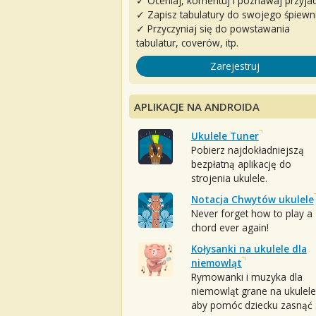
✓ Oceniaj, komentuj i poznawaj przyjac
✓ Zapisz tabulatury do swojego śpiewn
✓ Przyczyniaj się do powstawania
tabulatur, coverów, itp.
Zarejestruj
APLIKACJE NA ANDROIDA
Ukulele Tuner
Pobierz najdokładniejszą
bezpłatną aplikację do
strojenia ukulele.
Notacja Chwytów ukulele
Never forget how to play a
chord ever again!
Kołysanki na ukulele dla
niemowląt
Rymowanki i muzyka dla
niemowląt grane na ukulele
aby pomóc dziecku zasnąć :