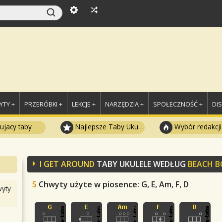
TY +
PRZERÓBKI +
LEKCJE +
NARZĘDZIA +
SPOŁECZNOŚĆ +
DI
ujacy taby
Najlepsze Taby Ukulele
Wybór redakcji
I GET AROUND
TABY UKULELE WEDŁUG
BEACH B
5
Chwyty użyte w piosence
: G, E, Am, F, D
yty