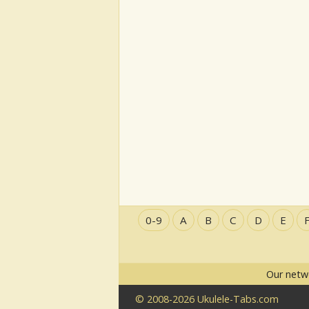
0-9
A
B
C
D
E
Our netw
© 2008-2026 Ukulele-Tabs.com