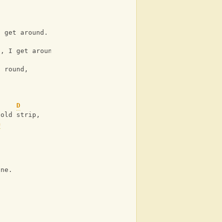
.
I get around.
d, I get around.
, round,
D
 old strip,
G
.
one.
.