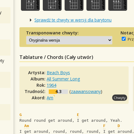
y
Sprawdź te chwyty w wersji dla barytonu
Transponowane chwyty:
Notac
Prz
Tablature / Chords (Cały utwór)
ty
Artysta:
Beach Boys
Album:
All Summer Long
Rok:
1964
Trudność:
4.3
(
zaawansowany
)
Akord:
Am
Chwyty
G
E
Round round get around, I get around, Yeah.
Am
F
D
I get around, round, round, round, I get around