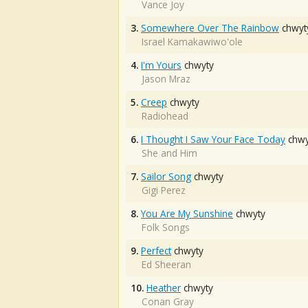
Vance Joy
3.
Somewhere Over The Rainbow
chwyt
Israel Kamakawiwo'ole
4.
I'm Yours
chwyty
Jason Mraz
5.
Creep
chwyty
Radiohead
6.
I Thought I Saw Your Face Today
chwy
She and Him
7.
Sailor Song
chwyty
Gigi Perez
8.
You Are My Sunshine
chwyty
Folk Songs
9.
Perfect
chwyty
Ed Sheeran
10.
Heather
chwyty
Conan Gray