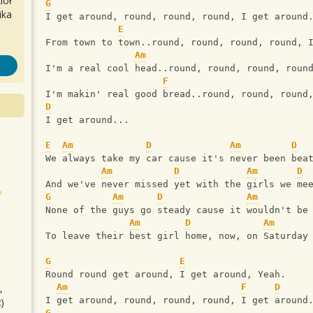
iół
G
ika
I get around, round, round, round, I get around
E
From town to town..round, round, round, round, 
Am
I'm a real cool head..round, round, round, roun
F
I'm makin' real good bread..round, round, round
D
I get around...
E
Am
D
Am
D
We always take my car cause it's never been bea
Am
D
Am
D
And we've never missed yet with the girls we me
G
Am
D
Am
None of the guys go steady cause it wouldn't be
Am
D
Am
To leave their best girl home, now, on Saturday
G
E
Round round get around, I get around, Yeah.
,
Am
F
D
I get around, round, round, round, I get around
)
G