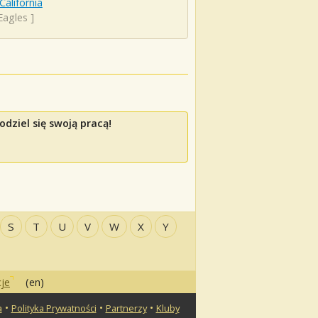
California
Eagles
]
dziel się swoją pracą!
S
T
U
V
W
X
Y
je
(en)
•
•
•
a
Polityka Prywatności
Partnerzy
Kluby