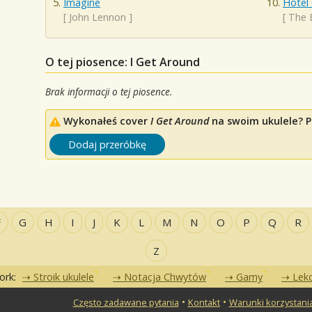
Imagine
Hotel 
[
John Lennon
]
[
The 
O tej piosence: I Get Around
Brak informacji o tej piosence.
Wykonałeś cover
I Get Around
na swoim ukulele? Po
Dodaj przeróbkę
F
G
H
I
J
K
L
M
N
O
P
Q
R
Z
ork:
Stroik ukulele
Notacja Chwytów
Gamy
Lekc
•
•
Często zadawane pytania
Kontakt
Warunki korzystani