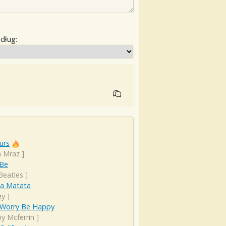
edług:
urs
n Mraz
]
 Be
Beatles
]
a Matata
ey
]
 Worry Be Happy
y Mcferrin
]