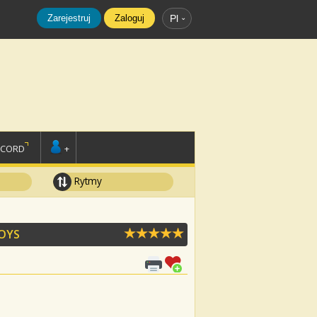
Zarejestruj
Zaloguj
Pl
SCORD
+
Rytmy
OYS