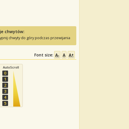
je chwytów:
ypnij chwyty do góry podczas przewijania
Font size:
A-
A
A+
AutoScroll
0
1
2
3
4
5
.