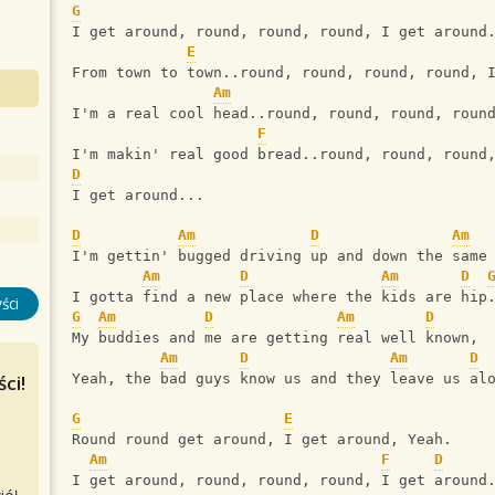
G
I get around, round, round, round, I get around
E
From town to town..round, round, round, round, 
Am
I'm a real cool head..round, round, round, roun
F
I'm makin' real good bread..round, round, round
D
I get around...
D
Am
D
Am
I'm gettin' bugged driving up and down the same
Am
D
Am
D
I gotta find a new place where the kids are hip
ści
G
Am
D
Am
D
My buddies and me are getting real well known,
Am
D
Am
D
ci!
Yeah, the bad guys know us and they leave us al
G
E
Round round get around, I get around, Yeah.
Am
F
D
I get around, round, round, round, I get around