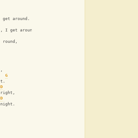
.
I get around.
d, I get around.
, round,
t,
G
et.
D
 right,
D
 night.
.