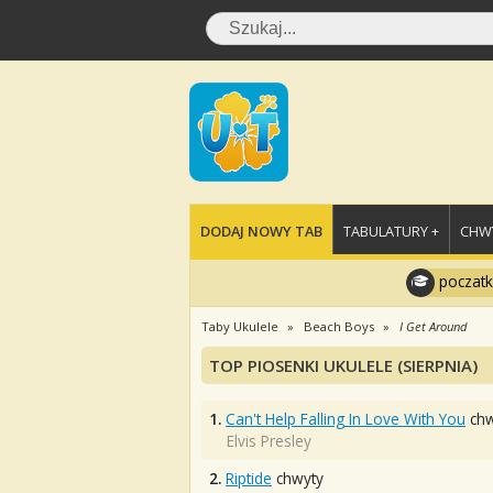
DODAJ NOWY TAB
TABULATURY +
CHWY
poczatk
Taby Ukulele
Beach Boys
I Get Around
TOP PIOSENKI UKULELE (SIERPNIA)
1.
Can't Help Falling In Love With You
chw
Elvis Presley
2.
Riptide
chwyty