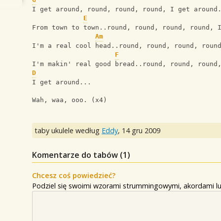
I get around, round, round, round, I get around
E
From town to town..round, round, round, round, 
Am
I'm a real cool head..round, round, round, roun
F
I'm makin' real good bread..round, round, round
D
I get around...
Wah, waa, ooo. (x4)
taby ukulele według
Eddy
,
14 gru 2009
Komentarze do tabów (
1
)
Chcesz coś powiedzieć?
Podziel się swoimi wzorami strummingowymi, akordami lu