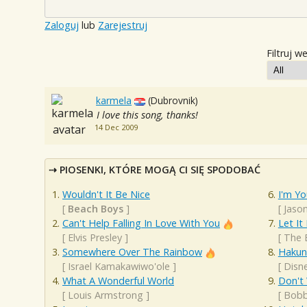
Zaloguj
lub
Zarejestruj
Filtruj w
karmela
(Dubrovnik)
I love this song, thanks!
14 Dec 2009
PIOSENKI, KTÓRE MOGĄ CI SIĘ SPODOBAĆ
Wouldn't It Be Nice
I'm Yo
[
Beach Boys
]
[
Jaso
Can't Help Falling In Love With You
Let It
[
Elvis Presley
]
[
The 
Somewhere Over The Rainbow
Hakun
[
Israel Kamakawiwo'ole
]
[
Disn
What A Wonderful World
Don't
[
Louis Armstrong
]
[
Bobb