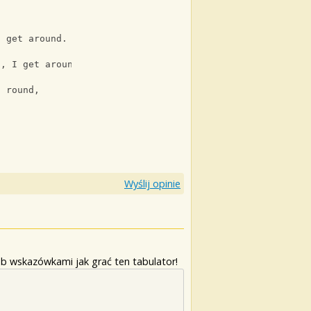
.
I get around.
d, I get around.
, round,
Wyślij opinie
b wskazówkami jak grać ten tabulator!