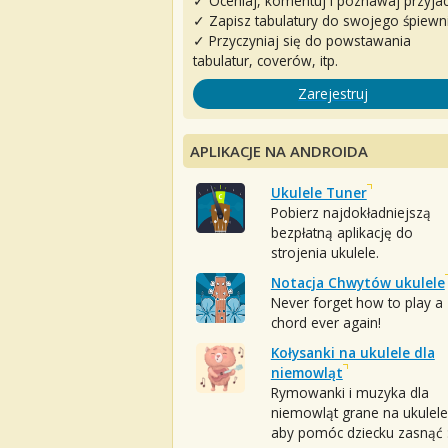
✓ Oceniaj, komentuj i poznawaj przyjac
✓ Zapisz tabulatury do swojego śpiewn
✓ Przyczyniaj się do powstawania
tabulatur, coverów, itp.
Zarejestruj
APLIKACJE NA ANDROIDA
Ukulele Tuner
Pobierz najdokładniejszą
bezpłatną aplikację do
strojenia ukulele.
Notacja Chwytów ukulele
Never forget how to play a
chord ever again!
Kołysanki na ukulele dla
niemowląt
Rymowanki i muzyka dla
niemowląt grane na ukulele
aby pomóc dziecku zasnąć :