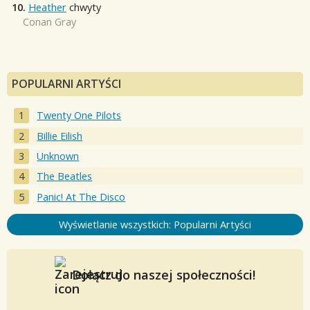
10.
Heather
chwyty
Conan Gray
POPULARNI ARTYŚCI
Twenty One Pilots
Billie Eilish
Unknown
The Beatles
Panic! At The Disco
Wyświetlanie wszystkich: Popularni Artyści
Dołącz do naszej społeczności!