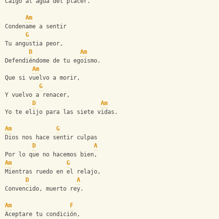
Caigo al agua del placer.
Am
Condename a sentir
G
Tu angustia peor,
D
Am
Defendiéndome de tu egoísmo.
Am
Que si vuelvo a morir,
G
Y vuelvo a renacer,
D
Am
Yo te elijo para las siete vidas.
Am
G
Dios nos hace sentir culpas
D
A
Por lo que no hacemos bien,
Am
G
Mientras ruedo en el relajo,
D
A
Convencido, muerto rey.
Am
F
Aceptare tu condición,