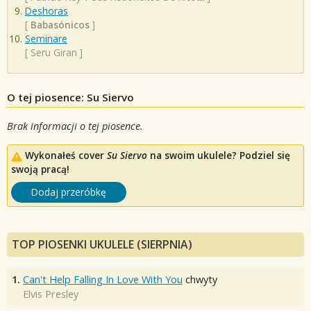
Deshoras
[
Babasónicos
]
Seminare
[
Seru Giran
]
O tej piosence: Su Siervo
Brak informacji o tej piosence.
Wykonałeś cover
Su Siervo
na swoim ukulele? Podziel się
swoją pracą!
Dodaj przeróbkę
TOP PIOSENKI UKULELE (SIERPNIA)
1.
Can't Help Falling In Love With You
chwyty
Elvis Presley