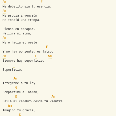
Am
F
Me debilito sin tu esencia.
Am
Mi propia invención
Me tendió una trampa,
F
Pienso en escapar,
Peligra mi alma,
Am
Miro hacia el oeste
F
Y no hay poniente, es falso.
Am
F
Am
Siempre hay superficie.
F
Superficie.
Am
Integrame a tu ley,
G
Compartime el harén,
D
Am
Baila mi cerebro desde tu vientre.
Am
Imagino tu gracia,
G