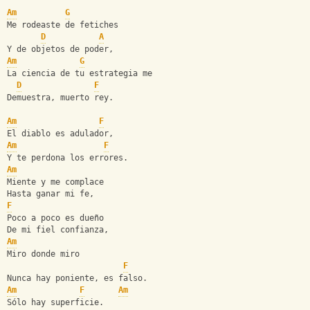
Am
G
Me rodeaste de fetiches
D
A
Y de objetos de poder,
Am
G
La ciencia de tu estrategia me
D
F
Demuestra, muerto rey.
Am
F
El diablo es adulador,
Am
F
Y te perdona los errores.
Am
Miente y me complace
Hasta ganar mi fe,
F
Poco a poco es dueño
De mi fiel confianza,
Am
Miro donde miro
F
Nunca hay poniente, es falso.
Am
F
Am
Sólo hay superficie.