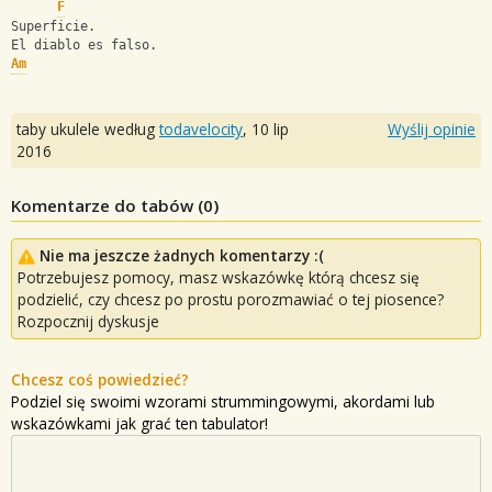
F
Superficie.
El diablo es falso.
Am
taby ukulele według
todavelocity
,
10 lip
Wyślij opinie
2016
Komentarze do tabów (
0
)
Nie ma jeszcze żadnych komentarzy :(
Potrzebujesz pomocy, masz wskazówkę którą chcesz się
podzielić, czy chcesz po prostu porozmawiać o tej piosence?
Rozpocznij dyskusje
Chcesz coś powiedzieć?
Podziel się swoimi wzorami strummingowymi, akordami lub
wskazówkami jak grać ten tabulator!