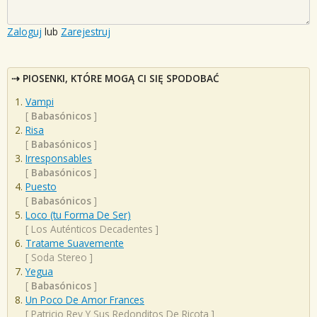
Zaloguj
lub
Zarejestruj
PIOSENKI, KTÓRE MOGĄ CI SIĘ SPODOBAĆ
Vampi
[
Babasónicos
]
Risa
[
Babasónicos
]
Irresponsables
[
Babasónicos
]
Puesto
[
Babasónicos
]
Loco (tu Forma De Ser)
[
Los Auténticos Decadentes
]
Tratame Suavemente
[
Soda Stereo
]
Yegua
[
Babasónicos
]
Un Poco De Amor Frances
[
Patricio Rey Y Sus Redonditos De Ricota
]