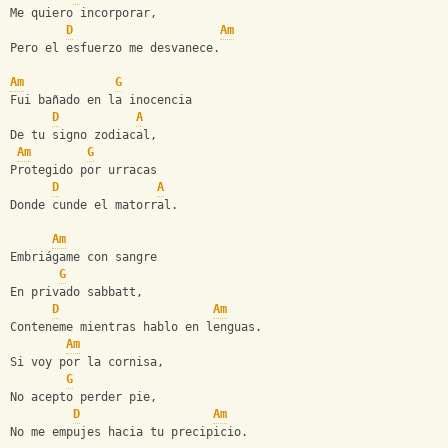
Me quiero incorporar,
D
Am
Pero el esfuerzo me desvanece.
Am
G
Fui bañado en la inocencia
D
A
De tu signo zodiacal,
Am
G
Protegido por urracas
D
A
Donde cunde el matorral.
Am
Embriágame con sangre
G
En privado sabbatt,
D
Am
Conteneme mientras hablo en lenguas.
Am
Si voy por la cornisa,
G
No acepto perder pie,
D
Am
No me empujes hacia tu precipicio.