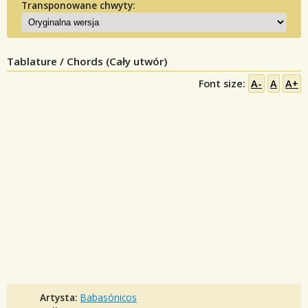
Transponowane chwyty:
Tablature / Chords (Cały utwór)
Font size:
A-
A
A+
Artysta:
Babasónicos