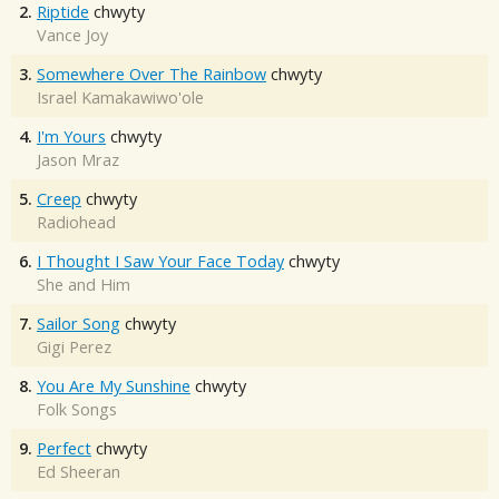
2.
Riptide
chwyty
Vance Joy
3.
Somewhere Over The Rainbow
chwyty
Israel Kamakawiwo'ole
4.
I'm Yours
chwyty
Jason Mraz
5.
Creep
chwyty
Radiohead
6.
I Thought I Saw Your Face Today
chwyty
She and Him
7.
Sailor Song
chwyty
Gigi Perez
8.
You Are My Sunshine
chwyty
Folk Songs
9.
Perfect
chwyty
Ed Sheeran