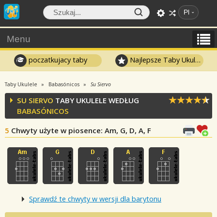
Pl
Menu
poczatkujacy taby
Najlepsze Taby Ukulele
Taby Ukulele
Babasónicos
Su Siervo
SU SIERVO
TABY UKULELE WEDŁUG
BABASÓNICOS
5
Chwyty użyte w piosence
: Am, G, D, A, F
Sprawdź te chwyty w wersji dla barytonu