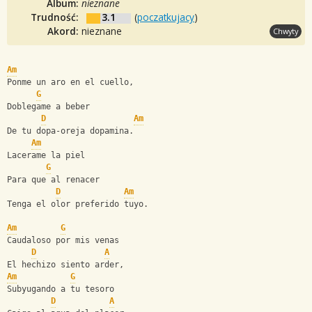
Album:
nieznane
Trudność:
3.1
(
poczatkujacy
)
Akord:
nieznane
Chwyty
Am
Ponme un aro en el cuello,
G
Doblegame a beber
D
Am
De tu dopa-oreja dopamina.
Am
Lacerame la piel
G
Para que al renacer
D
Am
Tenga el olor preferido tuyo.
Am
G
Caudaloso por mis venas
D
A
El hechizo siento arder,
Am
G
Subyugando a tu tesoro
D
A