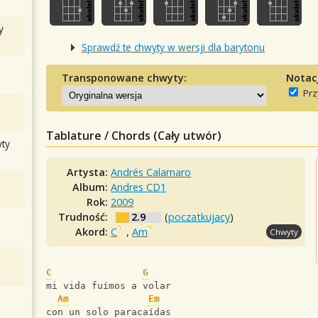
y
Sprawdź te chwyty w wersji dla barytonu
Transponowane chwyty:
Notac
Prz
Tablature / Chords (Cały utwór)
ty
Artysta:
Andrés Calamaro
Album:
Andres CD1
Rok:
2009
Trudność:
2.9
(
poczatkujacy
)
Akord:
C
,
Am
Chwyty
C
G
mi vida fuímos a volar
Am
Em
con un solo paracaídas