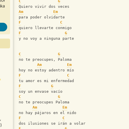
iół
C
G
ika
Quiero vivir dos veces
Am
Em
para poder olvidarte
F
C
quiero llevarte conmigo
F
G
y no voy a ninguna parte
C
G
no te preocupes, Paloma
Am
Em
hoy no estoy adentro mío
F
C
tu amor es mi enfermedad
F
G
soy un envase vacío
C
G
no te preocupes Paloma
Am
Em
no hay pájaros en el nido
F
C
,
dos ilusiones se irán a volar
)
F
G