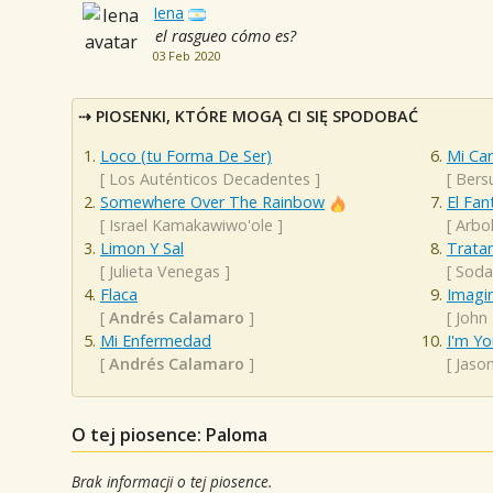
Iena
el rasgueo cómo es?
03 Feb 2020
PIOSENKI, KTÓRE MOGĄ CI SIĘ SPODOBAĆ
Loco (tu Forma De Ser)
Mi Ca
[
Los Auténticos Decadentes
]
[
Bers
Somewhere Over The Rainbow
El Fa
[
Israel Kamakawiwo'ole
]
[
Arbo
Limon Y Sal
Trata
[
Julieta Venegas
]
[
Soda
Flaca
Imagi
[
Andrés Calamaro
]
[
John
Mi Enfermedad
I'm Yo
[
Andrés Calamaro
]
[
Jaso
O tej piosence: Paloma
Brak informacji o tej piosence.