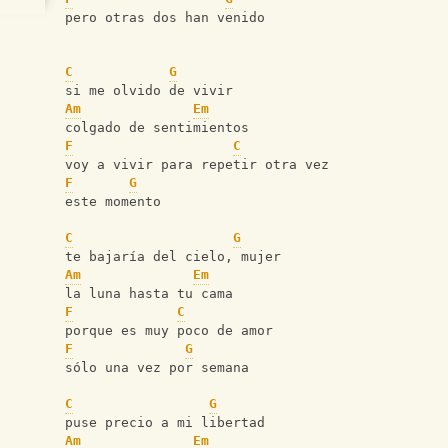
pero otras dos han venido
C
G
si me olvido de vivir
Am
Em
colgado de sentimientos
F
C
voy a vivir para repetir otra vez
F
G
este momento
C
G
te bajaría del cielo, mujer
Am
Em
la luna hasta tu cama
F
C
porque es muy poco de amor
F
G
sólo una vez por semana
C
G
puse precio a mi libertad
Am
Em