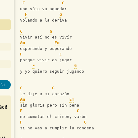
F
C
uno sólo va aquedar
F
G
volando a la deriva
C
G
vivir así no es vivír
Am
Em
esperando y esperando
F
C
porque vivir es jugar
F
G
y yo quiero seguir jugando
ści
C
G
le dije a mi corazón
Am
Em
sin gloria pero sin pena
ci!
F
C
no cometas el crimen, varón
F
G
si no vas a cumplir la condena