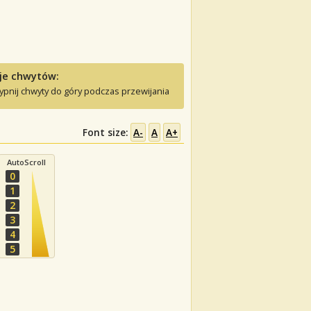
je chwytów:
ypnij chwyty do góry podczas przewijania
Font size:
A-
A
A+
AutoScroll
0
1
2
3
4
5