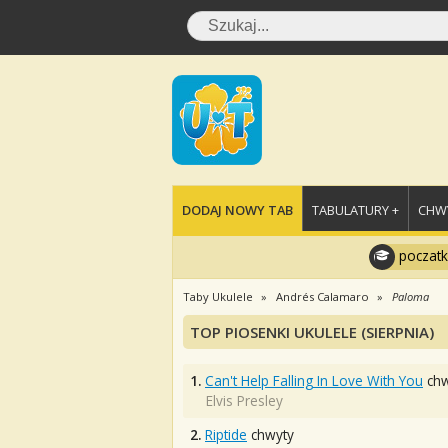
DODAJ NOWY TAB
TABULATURY +
CHWY
poczatk
Taby Ukulele
Andrés Calamaro
Paloma
TOP PIOSENKI UKULELE (SIERPNIA)
1.
Can't Help Falling In Love With You
chw
Elvis Presley
2.
Riptide
chwyty