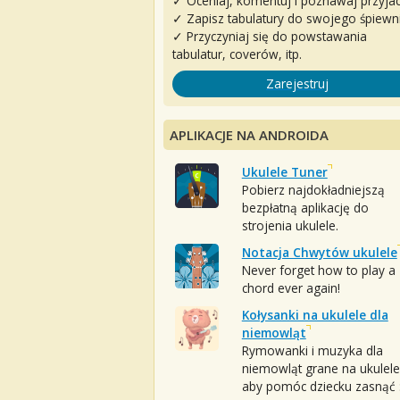
✓ Oceniaj, komentuj i poznawaj przyjac
✓ Zapisz tabulatury do swojego śpiewn
✓ Przyczyniaj się do powstawania
tabulatur, coverów, itp.
Zarejestruj
APLIKACJE NA ANDROIDA
Ukulele Tuner
Pobierz najdokładniejszą
bezpłatną aplikację do
strojenia ukulele.
Notacja Chwytów ukulele
Never forget how to play a
chord ever again!
Kołysanki na ukulele dla
niemowląt
Rymowanki i muzyka dla
niemowląt grane na ukulele
aby pomóc dziecku zasnąć :