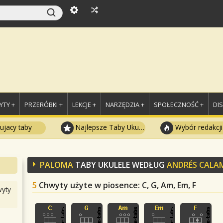
TY +
PRZERÓBKI +
LEKCJE +
NARZĘDZIA +
SPOŁECZNOŚĆ +
DI
ujacy taby
Najlepsze Taby Ukulele
Wybór redakcji
PALOMA
TABY UKULELE WEDŁUG
ANDRÉS CALA
5
Chwyty użyte w piosence
: C, G, Am, Em, F
yty