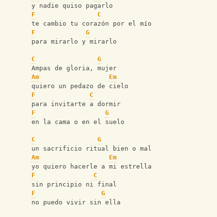
y nadie quiso pagarlo
F
C
te cambio tu corazón por el mío
F
G
para mirarlo y mirarlo
C
G
Ampas de gloria, mujer
Am
Em
quiero un pedazo de cielo
F
C
para invitarte a dormir
F
G
en la cama o en el suelo
C
G
un sacrificio ritual bien o mal
Am
Em
yo quiero hacerle a mi estrella
F
C
sin principio ni final
F
G
no puedo vivir sin ella