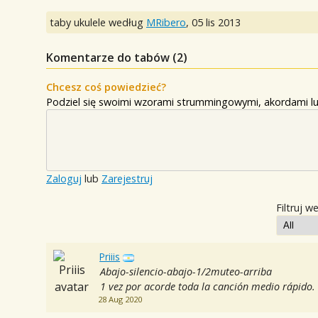
taby ukulele według
MRibero
,
05 lis 2013
Komentarze do tabów (
2
)
Chcesz coś powiedzieć?
Podziel się swoimi wzorami strummingowymi, akordami lu
Zaloguj
lub
Zarejestruj
Filtruj w
Priiis
Abajo-silencio-abajo-1/2muteo-arriba
1 vez por acorde toda la canción medio rápido.
28 Aug 2020