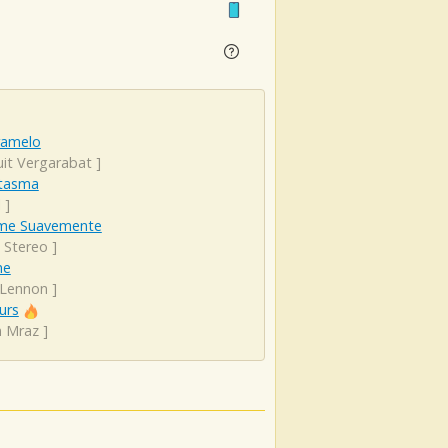
ramelo
uit Vergarabat
]
ntasma
l
]
me Suavemente
 Stereo
]
ne
 Lennon
]
urs
n Mraz
]