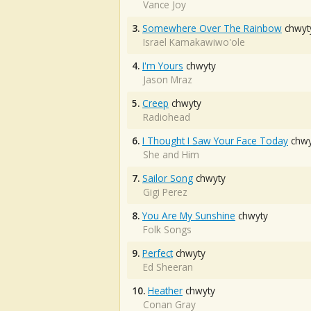
Vance Joy
3.
Somewhere Over The Rainbow
chwyt
Israel Kamakawiwo'ole
4.
I'm Yours
chwyty
Jason Mraz
5.
Creep
chwyty
Radiohead
6.
I Thought I Saw Your Face Today
chwy
She and Him
7.
Sailor Song
chwyty
Gigi Perez
8.
You Are My Sunshine
chwyty
Folk Songs
9.
Perfect
chwyty
Ed Sheeran
10.
Heather
chwyty
Conan Gray