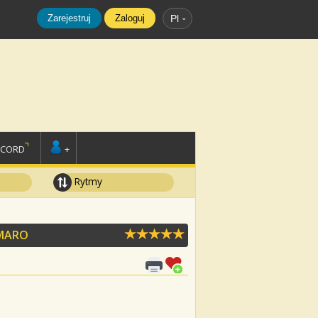
Zarejestruj
Zaloguj
Pl
SCORD
+
Rytmy
MARO