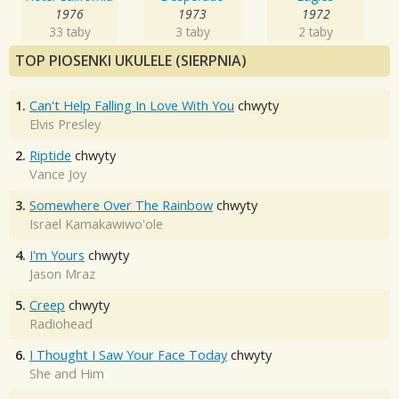
1976
1973
1972
33 taby
3 taby
2 taby
TOP PIOSENKI UKULELE (SIERPNIA)
1.
Can't Help Falling In Love With You
chwyty
Elvis Presley
2.
Riptide
chwyty
Vance Joy
3.
Somewhere Over The Rainbow
chwyty
Israel Kamakawiwo'ole
4.
I'm Yours
chwyty
Jason Mraz
5.
Creep
chwyty
Radiohead
6.
I Thought I Saw Your Face Today
chwyty
She and Him