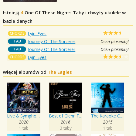
Istnieją
4
One Of These Nights
Taby i chwyty ukulele w
bazie danych
CHORDS
Lyin' Eyes
TAB
Journey Of The Sorcerer
Oceń piosenkę!
TAB
Journey Of The Sorcerer
Oceń piosenkę!
CHORDS
Lyin' Eyes
Więcej albumów od
The Eagles
Live & Symphonic
Best of Glenn Frey & Eagles (1948-2016)
The Karaoke Channel - Sing Learn to Be Still Like Eagles
2020
2016
2015
1 tab
3 taby
1 tab