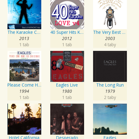
The Karaoke Channel - Sing Songs About Yesterday
40 Super Hits Karaoke: Love, Vol. 4
The Very Best Of The Eagles
2013
2012
2003
1 tab
1 tab
4 taby
Please Come Home For Christmas/Funky New Year
Eagles Live
The Long Run
1994
1980
1979
1 tab
1 tab
2 taby
Hotel California
Desperado
Eagles