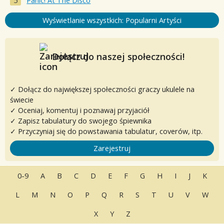
Panic! At The Disco
Wyświetlanie wszystkich: Popularni Artyści
Dołącz do naszej społeczności!
✓ Dołącz do największej społeczności graczy ukulele na
świecie
✓ Oceniaj, komentuj i poznawaj przyjaciół
✓ Zapisz tabulatury do swojego śpiewnika
✓ Przyczyniaj się do powstawania tabulatur, coverów, itp.
Zarejestruj
0-9
A
B
C
D
E
F
G
H
I
J
K
L
M
N
O
P
Q
R
S
T
U
V
W
X
Y
Z