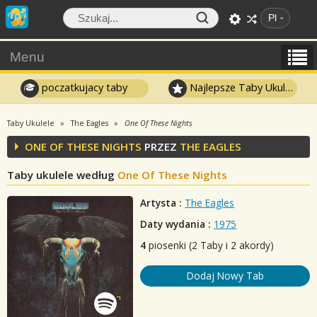
Pl
Menu
poczatkujacy taby
Najlepsze Taby Ukulele
Taby Ukulele
The Eagles
One Of These Nights
ONE OF THESE NIGHTS
PRZEZ
THE EAGLES
Taby ukulele według
One Of These Nights
Artysta :
The Eagles
Daty wydania :
1975
4
piosenki (2 Taby i 2 akordy)
Dodaj Nowy Tab