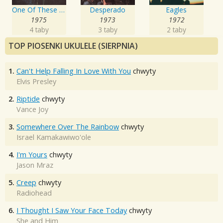
One Of These Nights
Desperado
Eagles
1975
1973
1972
4 taby
3 taby
2 taby
TOP PIOSENKI UKULELE (SIERPNIA)
1.
Can't Help Falling In Love With You
chwyty
Elvis Presley
2.
Riptide
chwyty
Vance Joy
3.
Somewhere Over The Rainbow
chwyty
Israel Kamakawiwo'ole
4.
I'm Yours
chwyty
Jason Mraz
5.
Creep
chwyty
Radiohead
6.
I Thought I Saw Your Face Today
chwyty
She and Him