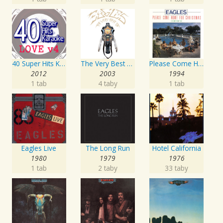
40 Super Hits Karaoke: Love, Vol. 4
The Very Best Of The Eagles
Please Come Home For Christmas/Funky New Year
2012
2003
1994
1 tab
4 taby
1 tab
Eagles Live
The Long Run
Hotel California
1980
1979
1976
1 tab
2 taby
33 taby