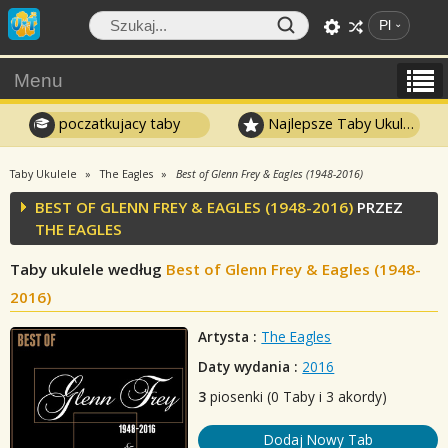
Pl
Menu
poczatkujacy taby
Najlepsze Taby Ukulele
Taby Ukulele
The Eagles
Best of Glenn Frey & Eagles (1948-2016)
BEST OF GLENN FREY & EAGLES (1948-2016)
PRZEZ
THE EAGLES
Taby ukulele według
Best of Glenn Frey & Eagles (1948-
2016)
Artysta :
The Eagles
Daty wydania :
2016
3
piosenki (0 Taby i 3 akordy)
Dodaj Nowy Tab