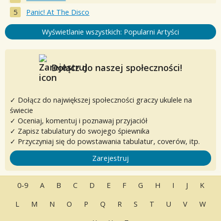
Panic! At The Disco
Wyświetlanie wszystkich: Popularni Artyści
Dołącz do naszej społeczności!
✓ Dołącz do największej społeczności graczy ukulele na
świecie
✓ Oceniaj, komentuj i poznawaj przyjaciół
✓ Zapisz tabulatury do swojego śpiewnika
✓ Przyczyniaj się do powstawania tabulatur, coverów, itp.
Zarejestruj
0-9
A
B
C
D
E
F
G
H
I
J
K
L
M
N
O
P
Q
R
S
T
U
V
W