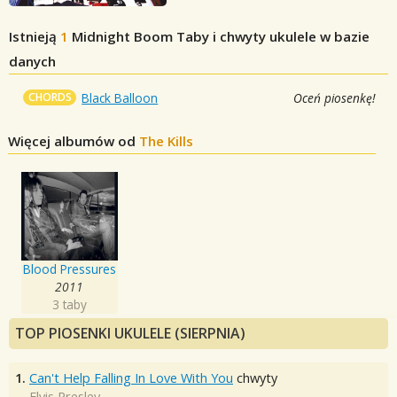
Istnieją
1
Midnight Boom
Taby i chwyty ukulele w bazie
danych
CHORDS
Black Balloon
Oceń piosenkę!
Więcej albumów od
The Kills
Blood Pressures
2011
3 taby
TOP PIOSENKI UKULELE (SIERPNIA)
1.
Can't Help Falling In Love With You
chwyty
Elvis Presley