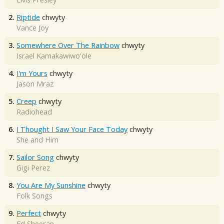
2.
Riptide
chwyty
Vance Joy
3.
Somewhere Over The Rainbow
chwyty
Israel Kamakawiwo'ole
4.
I'm Yours
chwyty
Jason Mraz
5.
Creep
chwyty
Radiohead
6.
I Thought I Saw Your Face Today
chwyty
She and Him
7.
Sailor Song
chwyty
Gigi Perez
8.
You Are My Sunshine
chwyty
Folk Songs
9.
Perfect
chwyty
Ed Sheeran