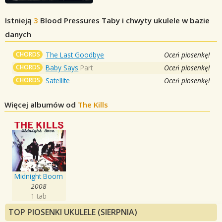
Istnieją
3
Blood Pressures
Taby i chwyty ukulele w bazie
danych
CHORDS
The Last Goodbye
Oceń piosenkę!
CHORDS
Baby Says
Part
Oceń piosenkę!
CHORDS
Satellite
Oceń piosenkę!
Więcej albumów od
The Kills
Midnight Boom
2008
1 tab
TOP PIOSENKI UKULELE (SIERPNIA)