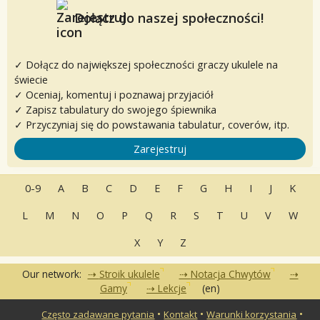
Dołącz do naszej społeczności!
✓ Dołącz do największej społeczności graczy ukulele na
świecie
✓ Oceniaj, komentuj i poznawaj przyjaciół
✓ Zapisz tabulatury do swojego śpiewnika
✓ Przyczyniaj się do powstawania tabulatur, coverów, itp.
Zarejestruj
0-9
A
B
C
D
E
F
G
H
I
J
K
L
M
N
O
P
Q
R
S
T
U
V
W
X
Y
Z
Our network:
Stroik ukulele
Notacja Chwytów
Gamy
Lekcje
(en)
•
•
•
Często zadawane pytania
Kontakt
Warunki korzystania