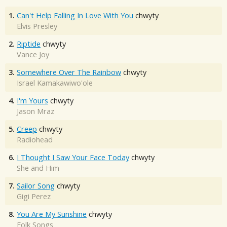
1.
Can't Help Falling In Love With You
chwyty
Elvis Presley
2.
Riptide
chwyty
Vance Joy
3.
Somewhere Over The Rainbow
chwyty
Israel Kamakawiwo'ole
4.
I'm Yours
chwyty
Jason Mraz
5.
Creep
chwyty
Radiohead
6.
I Thought I Saw Your Face Today
chwyty
She and Him
7.
Sailor Song
chwyty
Gigi Perez
8.
You Are My Sunshine
chwyty
Folk Songs