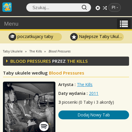
Pl
Menu
poczatkujacy taby
Najlepsze Taby Ukulele
Taby Ukulele
The Kills
Blood Pressures
BLOOD PRESSURES
PRZEZ
THE KILLS
Taby ukulele według
Blood Pressures
Artysta :
The Kills
Daty wydania :
2011
3
piosenki (0 Taby i 3 akordy)
Dodaj Nowy Tab