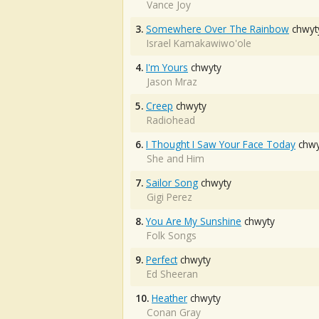
Vance Joy
3.
Somewhere Over The Rainbow
chwyt
Israel Kamakawiwo'ole
4.
I'm Yours
chwyty
Jason Mraz
5.
Creep
chwyty
Radiohead
6.
I Thought I Saw Your Face Today
chwy
She and Him
7.
Sailor Song
chwyty
Gigi Perez
8.
You Are My Sunshine
chwyty
Folk Songs
9.
Perfect
chwyty
Ed Sheeran
10.
Heather
chwyty
Conan Gray