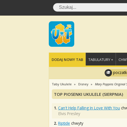
DODAJ NOWY TAB
TABULATURY +
CHWY
poczatk
Taby Ukulele
Disney
Mary Poppins Original 
TOP PIOSENKI UKULELE (SIERPNIA)
1.
Can't Help Falling In Love With You
chw
Elvis Presley
2.
Riptide
chwyty