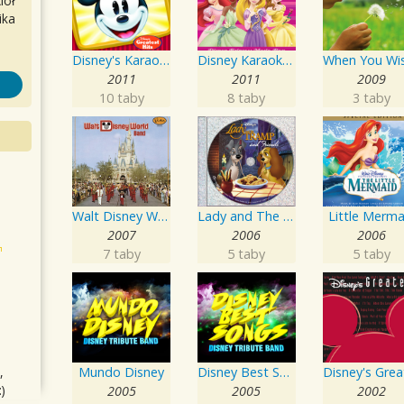
iół
ika
Disney's Karaoke Series: Disney's Greatest Hits
Disney Karaoke Series: Disney Princess Music Box
2011
2011
2009
10 taby
8 taby
3 taby
Walt Disney World Band
Lady and The Tramp and Friends
Little Merma
2007
2006
2006
7 taby
5 taby
5 taby
Mundo Disney
Disney Best Songs
,
)
2005
2005
2002