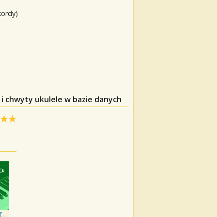
kordy)
i chwyty ukulele w bazie danych
Disney Peaceful Piano: Happy