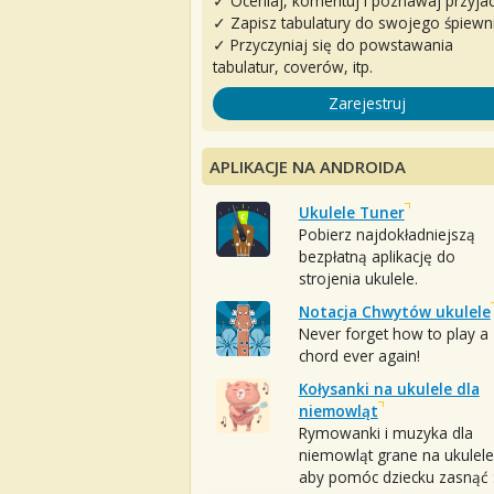
✓ Oceniaj, komentuj i poznawaj przyjac
✓ Zapisz tabulatury do swojego śpiewn
✓ Przyczyniaj się do powstawania
tabulatur, coverów, itp.
Zarejestruj
APLIKACJE NA ANDROIDA
Ukulele Tuner
Pobierz najdokładniejszą
bezpłatną aplikację do
strojenia ukulele.
Notacja Chwytów ukulele
Never forget how to play a
chord ever again!
Kołysanki na ukulele dla
niemowląt
Rymowanki i muzyka dla
niemowląt grane na ukulele
aby pomóc dziecku zasnąć :