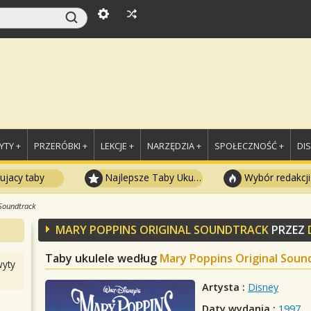
TY +
PRZERÓBKI +
LEKCJE +
NARZĘDZIA +
SPOŁECZNOŚĆ +
DI
ujacy taby
Najlepsze Taby Ukulele
Wybór redakcji
Soundtrack
MARY POPPINS ORIGINAL SOUNDTRACK
PRZEZ
Taby ukulele według
Mary Poppins Original Soun
yty
Artysta :
Disney
Daty wydania :
1997