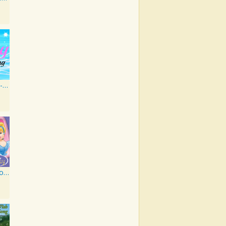
Disney Sing-A-Long
Disney's Karaoke Series: Disney Princess Volume 2