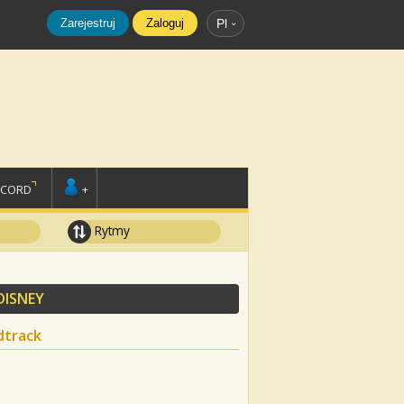
Zarejestruj
Zaloguj
Pl
SCORD
+
Rytmy
DISNEY
dtrack