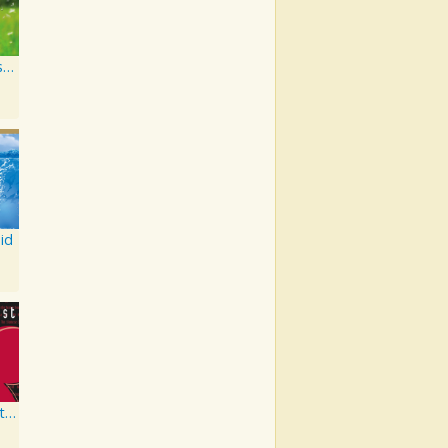
When You Wish Upon a Song
id
Disney's Greatest Volume 3