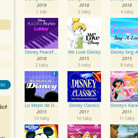
2019
2018
2018
1 tab
2 taby
4 taby
Disney Peaceful Piano: Lullaby
We Love Disney
2018
2015
2015
2 taby
5 taby
8 taby
ści
Lo Mejor de Disney en Español Vol. 1
Disney Classics
ci!
2015
2011
2011
10 taby
10 taby
11 taby