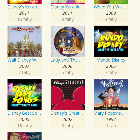
Disney's Karaoke Series: Disney's Greatest Hits
Disney Karaoke Series: Disney Princess Music Box
When You Wish Upon a Song
2011
2011
2009
10 taby
8 taby
3 taby
Walt Disney World Band
Lady and The Tramp and Friends
Mundo Disney
2007
2006
2005
7 taby
5 taby
7 taby
Disney Best Songs
Disney's Greatest Volume 3
Mary Poppins Original Soundtrack
2005
2002
1997
16 taby
3 taby
1 tab