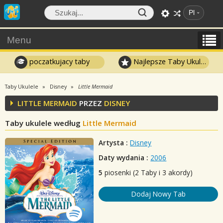
Pl
Menu
poczatkujacy taby
Najlepsze Taby Ukulele
Taby Ukulele
Disney
Little Mermaid
LITTLE MERMAID
PRZEZ
DISNEY
Taby ukulele według
Little Mermaid
Artysta :
Disney
Daty wydania :
2006
5
piosenki (2 Taby i 3 akordy)
Dodaj Nowy Tab