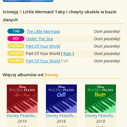
Istnieją
5
Little Mermaid
Taby i chwyty ukulele w bazie
danych
TAB
The Little Mermaid
Oceń piosenkę!
MIX
Under The Sea
Oceń piosenkę!
CHORDS
Part Of Your World
Oceń piosenkę!
CHORDS
Part Of Your World
[
Rate
]
Oceń piosenkę!
CHORDS
Part Of Your World
Part
Oceń piosenkę!
Więcej albumów od
Disney
Disney Peaceful Piano: Love Songs
Disney Peaceful Piano: Chill
Disney Peaceful Piano: Happy
2019
2018
2018
1 tab
2 taby
4 taby