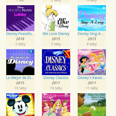
Disney Peaceful Piano: Lullaby
We Love Disney
Disney Sing-A-Long
2018
2015
2015
2 taby
5 taby
8 taby
Lo Mejor de Disney en Español Vol. 1
Disney Classics
Disney's Karaoke Series: Disney Princess Volume 2
2015
2011
2011
10 taby
10 taby
11 taby