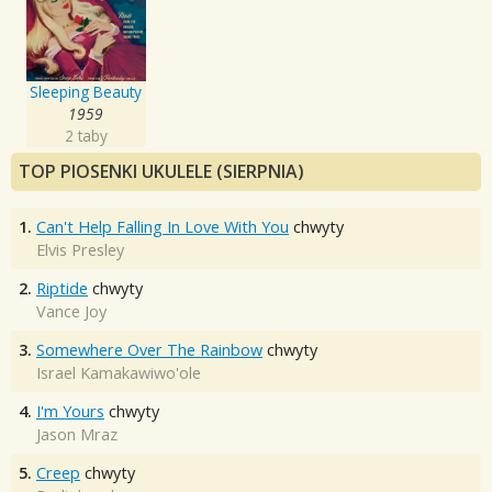
Sleeping Beauty
1959
2 taby
TOP PIOSENKI UKULELE (SIERPNIA)
1.
Can't Help Falling In Love With You
chwyty
Elvis Presley
2.
Riptide
chwyty
Vance Joy
3.
Somewhere Over The Rainbow
chwyty
Israel Kamakawiwo'ole
4.
I'm Yours
chwyty
Jason Mraz
5.
Creep
chwyty