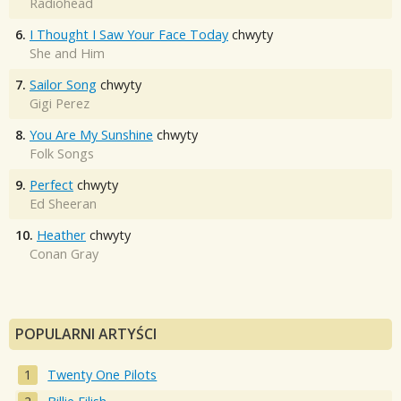
Radiohead
6.
I Thought I Saw Your Face Today
chwyty
She and Him
7.
Sailor Song
chwyty
Gigi Perez
8.
You Are My Sunshine
chwyty
Folk Songs
9.
Perfect
chwyty
Ed Sheeran
10.
Heather
chwyty
Conan Gray
POPULARNI ARTYŚCI
Twenty One Pilots