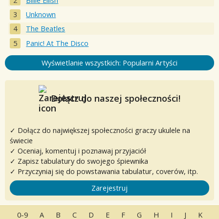
Billie Eilish
Unknown
The Beatles
Panic! At The Disco
Wyświetlanie wszystkich: Popularni Artyści
Dołącz do naszej społeczności!
✓ Dołącz do największej społeczności graczy ukulele na
świecie
✓ Oceniaj, komentuj i poznawaj przyjaciół
✓ Zapisz tabulatury do swojego śpiewnika
✓ Przyczyniaj się do powstawania tabulatur, coverów, itp.
Zarejestruj
0-9
A
B
C
D
E
F
G
H
I
J
K