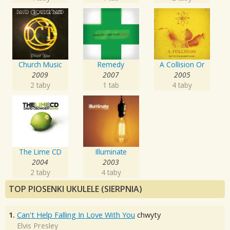
Church Music
Remedy
A Collision Or
2009
2007
2005
2 taby
1 tab
4 taby
The Lime CD
Illuminate
2004
2003
2 taby
4 taby
TOP PIOSENKI UKULELE (SIERPNIA)
1.
Can't Help Falling In Love With You
chwyty
Elvis Presley