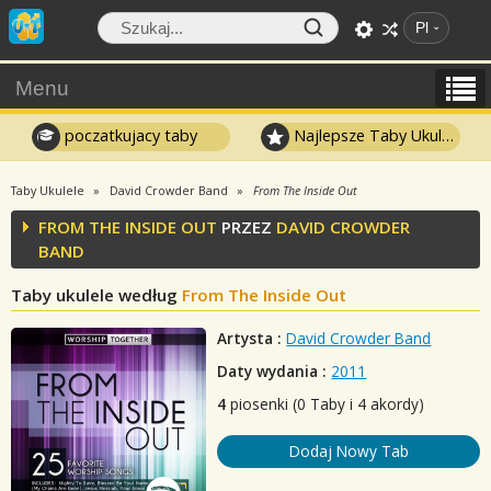
Pl
Menu
poczatkujacy taby
Najlepsze Taby Ukulele
Taby Ukulele
David Crowder Band
From The Inside Out
FROM THE INSIDE OUT
PRZEZ
DAVID CROWDER
BAND
Taby ukulele według
From The Inside Out
Artysta :
David Crowder Band
Daty wydania :
2011
4
piosenki (0 Taby i 4 akordy)
Dodaj Nowy Tab