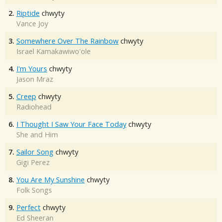
2.
Riptide
chwyty
Vance Joy
3.
Somewhere Over The Rainbow
chwyty
Israel Kamakawiwo'ole
4.
I'm Yours
chwyty
Jason Mraz
5.
Creep
chwyty
Radiohead
6.
I Thought I Saw Your Face Today
chwyty
She and Him
7.
Sailor Song
chwyty
Gigi Perez
8.
You Are My Sunshine
chwyty
Folk Songs
9.
Perfect
chwyty
Ed Sheeran