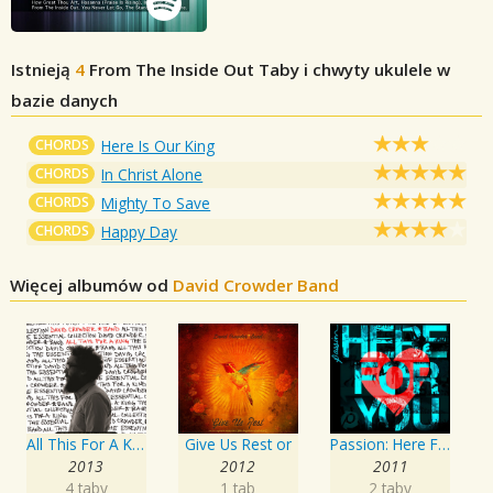
Istnieją
4
From The Inside Out
Taby i chwyty ukulele w
bazie danych
CHORDS
Here Is Our King
CHORDS
In Christ Alone
CHORDS
Mighty To Save
CHORDS
Happy Day
Więcej albumów od
David Crowder Band
All This For A King: The Essential Collection
Give Us Rest or
Passion: Here For You
2013
2012
2011
4 taby
1 tab
2 taby