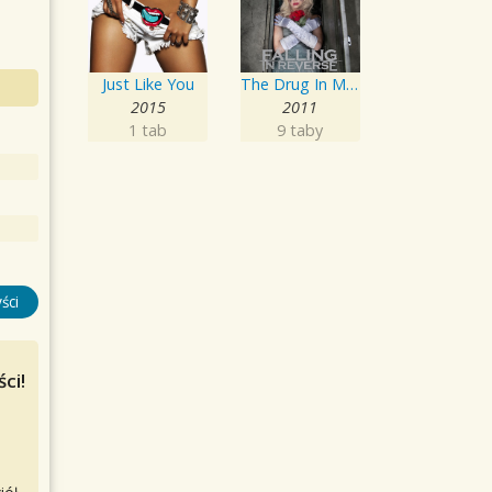
Just Like You
The Drug In Me Is You
2015
2011
1 tab
9 taby
ści
ci!