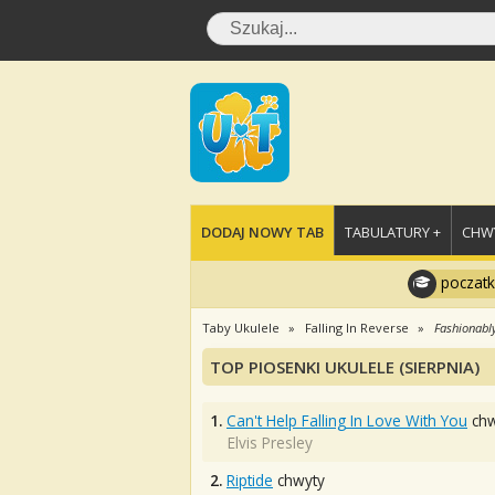
DODAJ NOWY TAB
TABULATURY +
CHWY
poczatk
Taby Ukulele
Falling In Reverse
Fashionabl
TOP PIOSENKI UKULELE (SIERPNIA)
1.
Can't Help Falling In Love With You
chw
Elvis Presley
2.
Riptide
chwyty