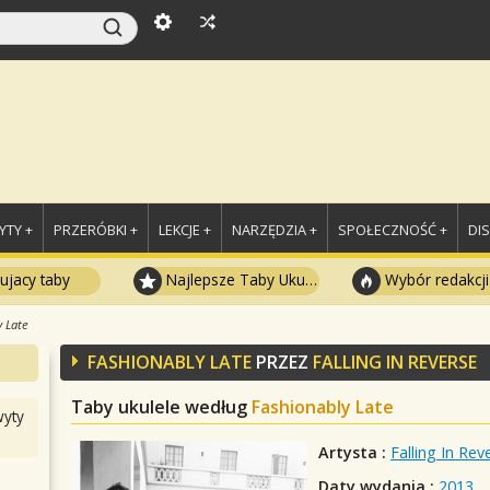
TY +
PRZERÓBKI +
LEKCJE +
NARZĘDZIA +
SPOŁECZNOŚĆ +
DI
ujacy taby
Najlepsze Taby Ukulele
Wybór redakcji
y Late
FASHIONABLY LATE
PRZEZ
FALLING IN REVERSE
Taby ukulele według
Fashionably Late
yty
Artysta :
Falling In Rev
Daty wydania :
2013