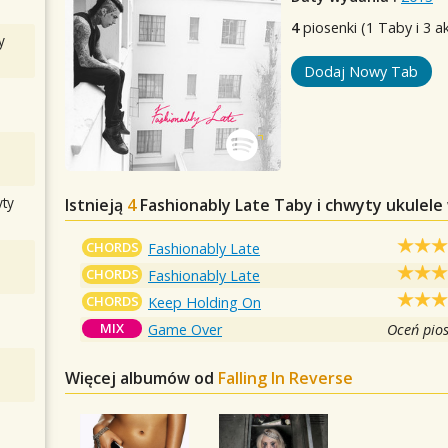
4
piosenki (1 Taby i 3 a
y
Dodaj Nowy Tab
ty
Istnieją
4
Fashionably Late
Taby i chwyty ukulele
CHORDS
Fashionably Late
CHORDS
Fashionably Late
CHORDS
Keep Holding On
MIX
Game Over
Oceń pio
Więcej albumów od
Falling In Reverse