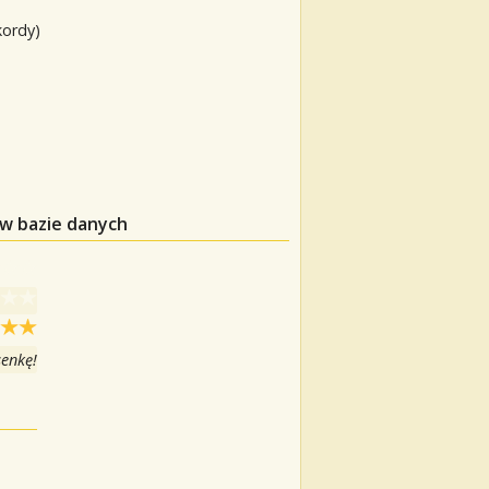
kordy)
 w bazie danych
senkę!