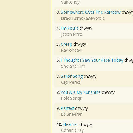
Vance Joy
3.
Somewhere Over The Rainbow
chwyt
Israel Kamakawiwo'ole
4.
I'm Yours
chwyty
Jason Mraz
5.
Creep
chwyty
Radiohead
6.
I Thought I Saw Your Face Today
chwy
She and Him
7.
Sailor Song
chwyty
Gigi Perez
8.
You Are My Sunshine
chwyty
Folk Songs
9.
Perfect
chwyty
Ed Sheeran
10.
Heather
chwyty
Conan Gray