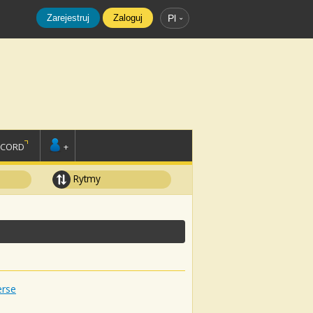
Zarejestruj
Zaloguj
Pl
SCORD
+
Rytmy
erse