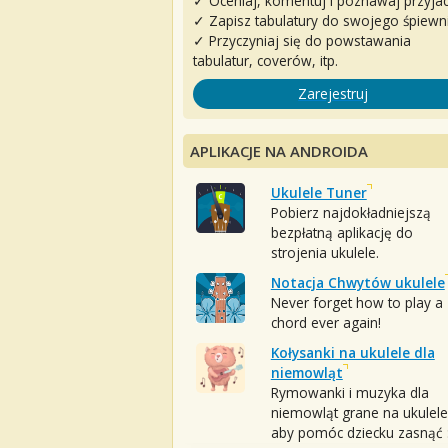
✓ Oceniaj, komentuj i poznawaj przyjac
✓ Zapisz tabulatury do swojego śpiewn
✓ Przyczyniaj się do powstawania
tabulatur, coverów, itp.
Zarejestruj
APLIKACJE NA ANDROIDA
Ukulele Tuner
Pobierz najdokładniejszą
bezpłatną aplikację do
strojenia ukulele.
Notacja Chwytów ukulele
Never forget how to play a
chord ever again!
Kołysanki na ukulele dla
niemowląt
Rymowanki i muzyka dla
niemowląt grane na ukulele
aby pomóc dziecku zasnąć :