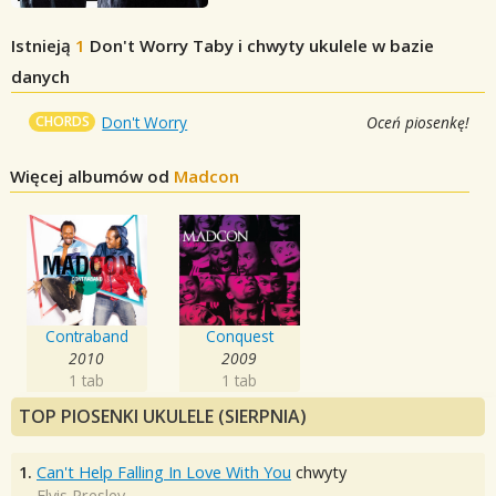
Istnieją
1
Don't Worry
Taby i chwyty ukulele w bazie
danych
CHORDS
Don't Worry
Oceń piosenkę!
Więcej albumów od
Madcon
Contraband
Conquest
2010
2009
1 tab
1 tab
TOP PIOSENKI UKULELE (SIERPNIA)
1.
Can't Help Falling In Love With You
chwyty
Elvis Presley