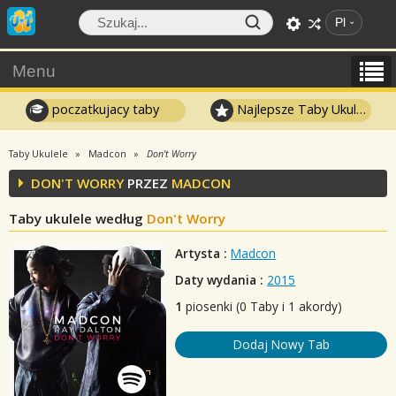
Pl
Menu
poczatkujacy taby
Najlepsze Taby Ukulele
Taby Ukulele
Madcon
Don't Worry
DON'T WORRY
PRZEZ
MADCON
Taby ukulele według
Don't Worry
Artysta :
Madcon
Daty wydania :
2015
1
piosenki (0 Taby i 1 akordy)
Dodaj Nowy Tab