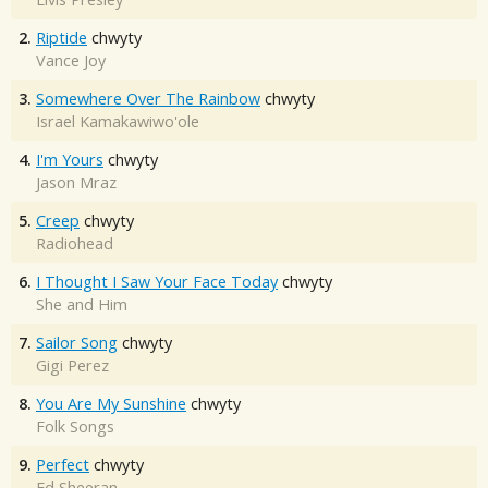
2.
Riptide
chwyty
Vance Joy
3.
Somewhere Over The Rainbow
chwyty
Israel Kamakawiwo'ole
4.
I'm Yours
chwyty
Jason Mraz
5.
Creep
chwyty
Radiohead
6.
I Thought I Saw Your Face Today
chwyty
She and Him
7.
Sailor Song
chwyty
Gigi Perez
8.
You Are My Sunshine
chwyty
Folk Songs
9.
Perfect
chwyty
Ed Sheeran