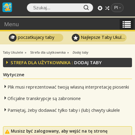
Pl
Menu
poczatkujacy taby
Najlepsze Taby Ukulele
Taby Ukulele
Strefa dla użytkownika
Dodaj taby
STREFA DLA UŻYTKOWNIKA :
DODAJ TABY
Wytyczne
Plik musi reprezentować twoją własną interpretację piosenki
Oficjalne transkrypcje są zabronione
Pamiętaj, żeby dodawać tylko taby i (lub) chwyty ukulele
Musisz być zalogowany, aby wejść na tę stronę