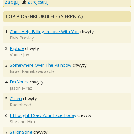
Zaloguj
lub
Zarejestruj
TOP PIOSENKI UKULELE (SIERPNIA)
1.
Can't Help Falling In Love With You
chwyty
Elvis Presley
2.
Riptide
chwyty
Vance Joy
3.
Somewhere Over The Rainbow
chwyty
Israel Kamakawiwo'ole
4.
I'm Yours
chwyty
Jason Mraz
5.
Creep
chwyty
Radiohead
6.
I Thought I Saw Your Face Today
chwyty
She and Him
7.
Sailor Song
chwyty