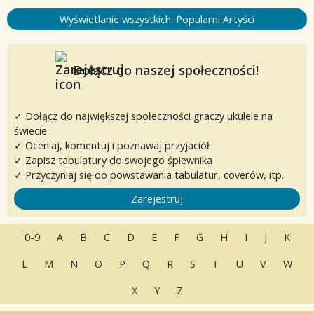
Wyświetlanie wszystkich: Popularni Artyści
Dołącz do naszej społeczności!
✓ Dołącz do największej społeczności graczy ukulele na
świecie
✓ Oceniaj, komentuj i poznawaj przyjaciół
✓ Zapisz tabulatury do swojego śpiewnika
✓ Przyczyniaj się do powstawania tabulatur, coverów, itp.
Zarejestruj
0-9
A
B
C
D
E
F
G
H
I
J
K
L
M
N
O
P
Q
R
S
T
U
V
W
X
Y
Z