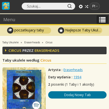
Pl
Menu
poczatkujacy taby
Najlepsze Taby Ukulele
Taby Ukulele
Eraserheads
Circus
CIRCUS
PRZEZ
ERASERHEADS
Taby ukulele według
Circus
Artysta :
Eraserheads
Daty wydania :
1994
2
piosenki (1 Taby i 1 akordy)
Dodaj Nowy Tab