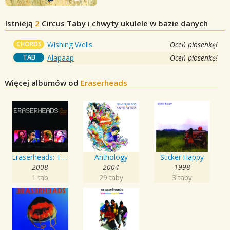
Istnieją
2
Circus
Taby i chwyty ukulele w bazie danych
CHORDS
Wishing Wells
Oceń piosenkę!
TAB
Alapaap
Oceń piosenkę!
Więcej albumów od
Eraserheads
Eraserheads: The Reunion Concert!
Anthology
Sticker Happy
2008
2004
1998
1 tab
29 taby
3 taby