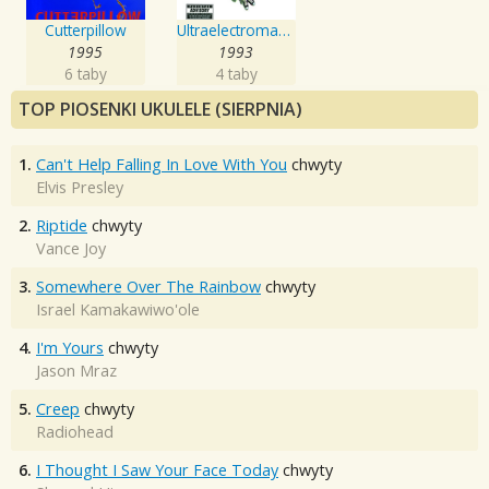
Cutterpillow
Ultraelectromagneticpop!
1995
1993
6 taby
4 taby
TOP PIOSENKI UKULELE (SIERPNIA)
1.
Can't Help Falling In Love With You
chwyty
Elvis Presley
2.
Riptide
chwyty
Vance Joy
3.
Somewhere Over The Rainbow
chwyty
Israel Kamakawiwo'ole
4.
I'm Yours
chwyty
Jason Mraz
5.
Creep
chwyty
Radiohead
6.
I Thought I Saw Your Face Today
chwyty