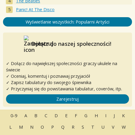
The Beatles
Panic! At The Disco
Wyświetlanie wszystkich: Popularni Artyści
Dołącz do naszej społeczności!
✓ Dołącz do największej społeczności graczy ukulele na
świecie
✓ Oceniaj, komentuj i poznawaj przyjaciół
✓ Zapisz tabulatury do swojego śpiewnika
✓ Przyczyniaj się do powstawania tabulatur, coverów, itp.
Zarejestruj
0-9
A
B
C
D
E
F
G
H
I
J
K
L
M
N
O
P
Q
R
S
T
U
V
W