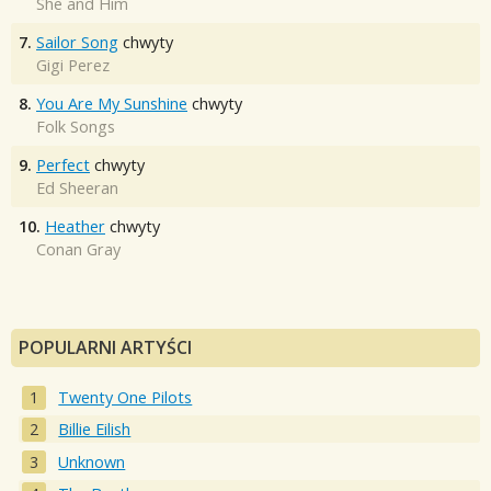
She and Him
7.
Sailor Song
chwyty
Gigi Perez
8.
You Are My Sunshine
chwyty
Folk Songs
9.
Perfect
chwyty
Ed Sheeran
10.
Heather
chwyty
Conan Gray
POPULARNI ARTYŚCI
Twenty One Pilots
Billie Eilish
Unknown