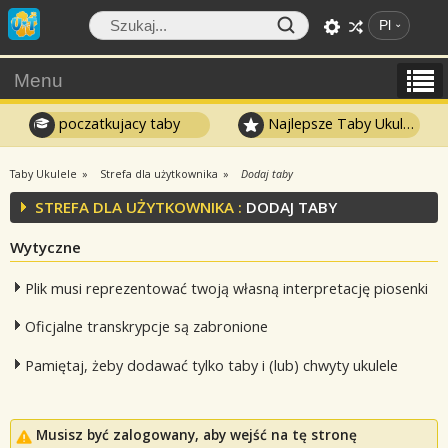
Pl
Menu
poczatkujacy taby
Najlepsze Taby Ukulele
Taby Ukulele
Strefa dla użytkownika
Dodaj taby
STREFA DLA UŻYTKOWNIKA :
DODAJ TABY
Wytyczne
Plik musi reprezentować twoją własną interpretację piosenki
Oficjalne transkrypcje są zabronione
Pamiętaj, żeby dodawać tylko taby i (lub) chwyty ukulele
Musisz być zalogowany, aby wejść na tę stronę