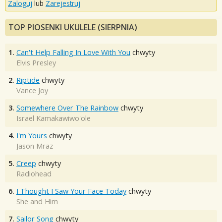
Zaloguj
lub
Zarejestruj
TOP PIOSENKI UKULELE (SIERPNIA)
1.
Can't Help Falling In Love With You
chwyty
Elvis Presley
2.
Riptide
chwyty
Vance Joy
3.
Somewhere Over The Rainbow
chwyty
Israel Kamakawiwo'ole
4.
I'm Yours
chwyty
Jason Mraz
5.
Creep
chwyty
Radiohead
6.
I Thought I Saw Your Face Today
chwyty
She and Him
7.
Sailor Song
chwyty