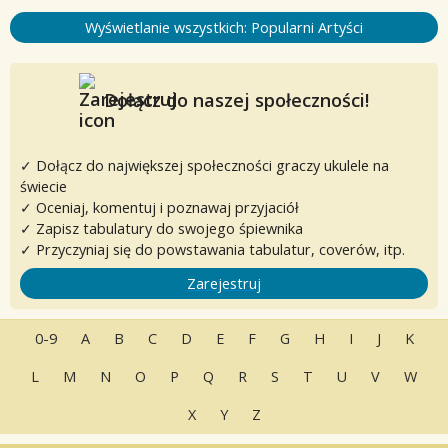
Wyświetlanie wszystkich: Popularni Artyści
Dołącz do naszej społeczności!
✓ Dołącz do największej społeczności graczy ukulele na
świecie
✓ Oceniaj, komentuj i poznawaj przyjaciół
✓ Zapisz tabulatury do swojego śpiewnika
✓ Przyczyniaj się do powstawania tabulatur, coverów, itp.
Zarejestruj
0-9
A
B
C
D
E
F
G
H
I
J
K
L
M
N
O
P
Q
R
S
T
U
V
W
X
Y
Z