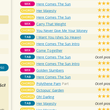
MIX
Here Comes The Sun
CHORDS
Her Majesty
CHORDS
Here Comes The Sun
MIX
Carry That Weight
CHORDS
You Never Give Me Your Money
TAB
I Want You (shes So Heavy)
CHORDS
Here Comes The Sun Intro
MIX
Come Together
TAB
Here Comes The Sun
Oceń pio
CHORDS
Here Comes The Sun Intro
ści
MIX
Golden Slumbers
TAB
Here Comes The Sun
CHORDS
Polythene Pam
Part
Oceń pio
ci!
CHORDS
Octopus' Garden
CHORDS
Oh! Darling
TAB
Her Majesty
Oceń pio
CHORDS