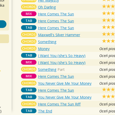
Her Majesty
iół
ika
CHORDS
Oh Darling
MIX
Here Comes The Sun
TAB
Here Comes The Sun
TAB
Here Comes The Sun
CHORDS
Maxwell's Silver Hammer
CHORDS
Something
CHORDS
Money
Oceń pio
TAB
I Want You (she's So Heavy)
Oceń pio
MIX
I Want You (she's So Heavy)
Oceń pio
CHORDS
Something
Part
Oceń pio
MIX
Here Comes The Sun
Oceń pio
CHORDS
You Never Give Me Your Money
Oceń pio
TAB
Here Comes The Sun
TAB
You Never Give Me Your Money
CHORDS
Here Comes The Sun Riff
Oceń pio
,
TAB
The End
Oceń pio
)