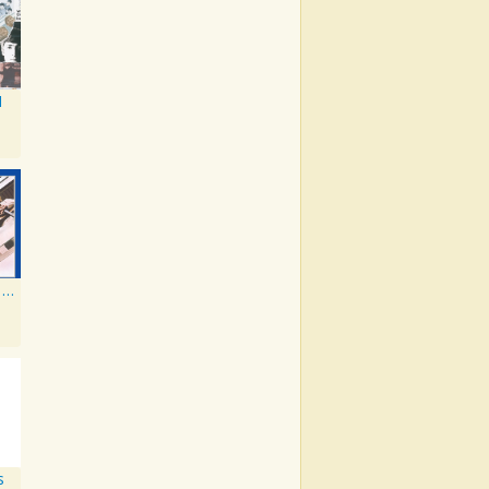
1
The Beatles 1967 - 1970
s