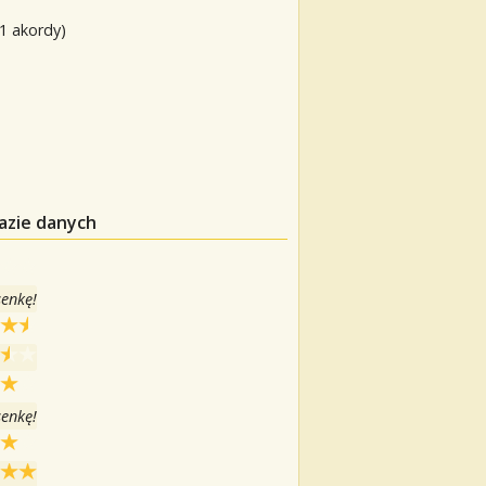
31 akordy)
azie danych
senkę!
senkę!