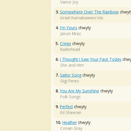
Vance Joy
3.
Somewhere Over The Rainbow
chwyt
Israel Kamakawiwo'ole
4.
I'm Yours
chwyty
Jason Mraz
5.
Creep
chwyty
Radiohead
6.
I Thought I Saw Your Face Today
chwy
She and Him
7.
Sailor Song
chwyty
Gigi Perez
8.
You Are My Sunshine
chwyty
Folk Songs
9.
Perfect
chwyty
Ed Sheeran
10.
Heather
chwyty
Conan Gray