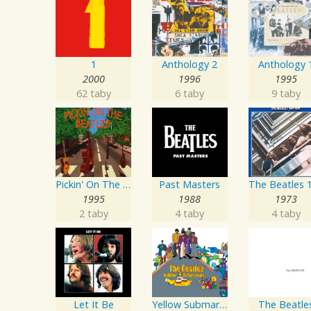
1
Anthology 2
Anthology 
2000
1996
1995
62 taby
6 taby
9 taby
Pickin' On The Beatles
Past Masters
1995
1988
1973
2 taby
4 taby
4 taby
Let It Be
Yellow Submarine
The Beatle