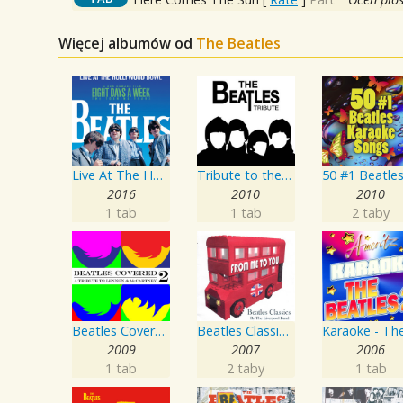
Więcej albumów od
The Beatles
Live At The Hollywood Bowl
Tribute to the Beatles
2016
2010
2010
1 tab
1 tab
2 taby
Beatles Covered - A Tribute To Lennon & McCartney Vol. 2
Beatles Classics - From Me To You
2009
2007
2006
1 tab
2 taby
1 tab