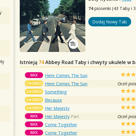
74
piosenki (43 Taby i 
y
Dodaj Nowy Tab
ty
Istnieją
74
Abbey Road
Taby i chwyty ukulele w b
MIX
Here Comes The Sun
CHORDS
Here Comes The Sun
Oceń pio
CHORDS
Something
CHORDS
Because
CHORDS
Her Majesty
MIX
Her Majesty
Part
Oceń pio
MIX
Come Together
MIX
Come Together