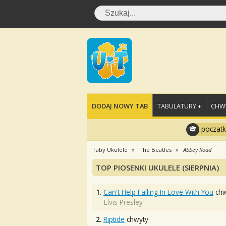
DODAJ NOWY TAB
TABULATURY +
CHWY
poczatk
Taby Ukulele
The Beatles
Abbey Road
TOP PIOSENKI UKULELE (SIERPNIA)
1.
Can't Help Falling In Love With You
chw
Elvis Presley
2.
Riptide
chwyty