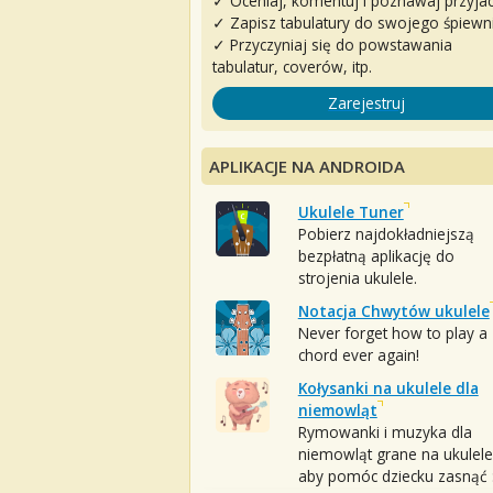
✓ Oceniaj, komentuj i poznawaj przyjac
✓ Zapisz tabulatury do swojego śpiewn
✓ Przyczyniaj się do powstawania
tabulatur, coverów, itp.
Zarejestruj
APLIKACJE NA ANDROIDA
Ukulele Tuner
Pobierz najdokładniejszą
bezpłatną aplikację do
strojenia ukulele.
Notacja Chwytów ukulele
Never forget how to play a
chord ever again!
Kołysanki na ukulele dla
niemowląt
Rymowanki i muzyka dla
niemowląt grane na ukulele
aby pomóc dziecku zasnąć :