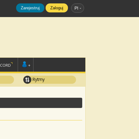
Zarejestruj
Zaloguj
Pl
SCORD
+
Rytmy