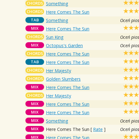
CHORDS
Something
CHORDS
Here Comes The Sun
TAB
Something
Oceń pio
MIX
Here Comes The Sun
CHORDS
Sun King
Oceń pio
MIX
Octopus's Garden
Oceń pio
CHORDS
Here Comes The Sun
TAB
Here Comes The Sun
CHORDS
Her Majesty
CHORDS
Golden Slumbers
MIX
Here Comes The Sun
CHORDS
Her Majesty
MIX
Here Comes The Sun
MIX
Here Comes The Sun
MIX
Something
Oceń pio
MIX
Here Comes The Sun
[
Rate
]
Oceń pio
MIX
Here Comes The Sun