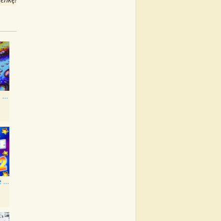
50 #1 Beatles Karaoke Songs
Karaoke - The Beatles 2