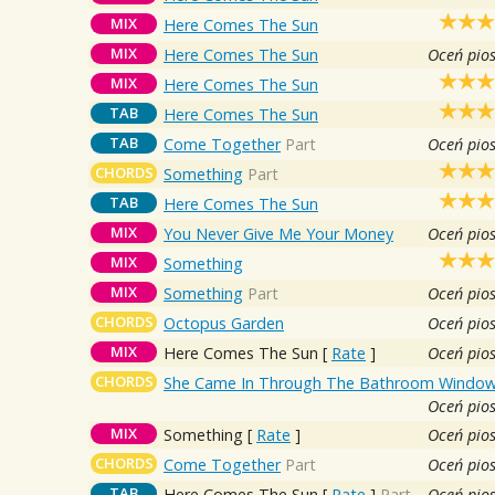
MIX
Here Comes The Sun
MIX
Here Comes The Sun
Oceń pio
MIX
Here Comes The Sun
TAB
Here Comes The Sun
TAB
Come Together
Part
Oceń pio
CHORDS
Something
Part
TAB
Here Comes The Sun
MIX
You Never Give Me Your Money
Oceń pio
MIX
Something
MIX
Something
Part
Oceń pio
CHORDS
Octopus Garden
Oceń pio
MIX
Here Comes The Sun
[
Rate
]
Oceń pio
CHORDS
She Came In Through The Bathroom Windo
Oceń pio
MIX
Something
[
Rate
]
Oceń pio
CHORDS
Come Together
Part
Oceń pio
TAB
Here Comes The Sun
[
Rate
]
Part
Oceń pio