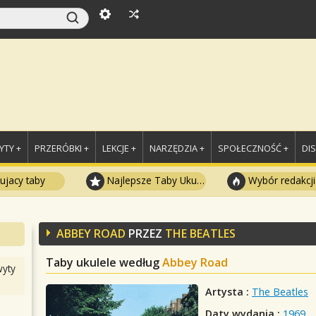
TY +
PRZERÓBKI +
LEKCJE +
NARZĘDZIA +
SPOŁECZNOŚĆ +
DI
ujacy taby
Najlepsze Taby Ukulele
Wybór redakcji
ABBEY ROAD
PRZEZ
THE BEATLES
Taby ukulele według
Abbey Road
yty
Artysta :
The Beatles
Daty wydania :
1969