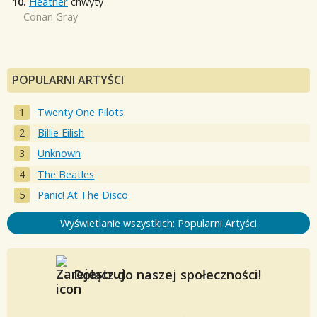
10.
Heather
chwyty
Conan Gray
POPULARNI ARTYŚCI
Twenty One Pilots
Billie Eilish
Unknown
The Beatles
Panic! At The Disco
Wyświetlanie wszystkich: Popularni Artyści
Dołącz do naszej społeczności!