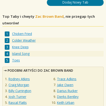
Dodaj Nowy Tab
Top Taby i chwyty
Zac Brown Band
, nie przegap tych
utworów!
Chicken Fried
Colder Weather
Knee Deep
Island Song
Toes
PODOBNI ARTYŚCI DO ZAC BROWN BAND
Rodney Atkins
Trace Adkins
Craig Morgan
Jake Owen
Billy Currington
Darius Rucker
Josh Turner
Dierks Bentley
Rascal Flatts
Keith Urban