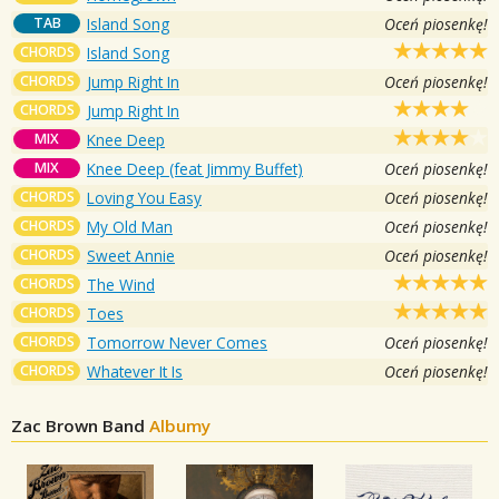
TAB
Island Song
Oceń piosenkę!
CHORDS
Island Song
CHORDS
Jump Right In
Oceń piosenkę!
CHORDS
Jump Right In
MIX
Knee Deep
MIX
Knee Deep (feat Jimmy Buffet)
Oceń piosenkę!
CHORDS
Loving You Easy
Oceń piosenkę!
CHORDS
My Old Man
Oceń piosenkę!
CHORDS
Sweet Annie
Oceń piosenkę!
CHORDS
The Wind
CHORDS
Toes
CHORDS
Tomorrow Never Comes
Oceń piosenkę!
CHORDS
Whatever It Is
Oceń piosenkę!
Zac Brown Band
Albumy