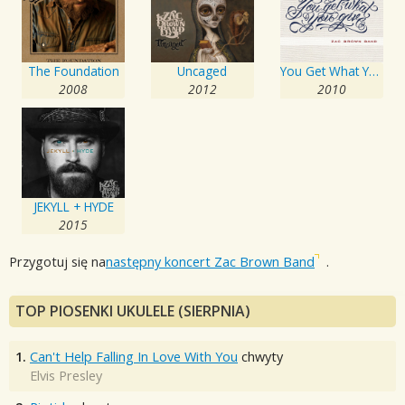
The Foundation
Uncaged
You Get What You Give
2008
2012
2010
JEKYLL + HYDE
2015
Przygotuj się na
następny koncert Zac Brown Band
.
TOP PIOSENKI UKULELE (SIERPNIA)
1.
Can't Help Falling In Love With You
chwyty
Elvis Presley