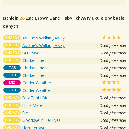
Istnieją
26
Zac Brown Band
Taby i chwyty ukulele w bazie
danych
CHORDS
As She's Walking Away
CHORDS
As She's Walking Away
Oceń piosenkę!
CHORDS
Bittersweet
Oceń piosenkę!
CHORDS
Chicken Fried
Oceń piosenkę!
TAB
Chicken Fried
Oceń piosenkę!
TAB
Chicken Fried
Oceń piosenkę!
MIX
Colder Weather
TAB
Colder Weather
CHORDS
Day That I Die
Oceń piosenkę!
CHORDS
Et Ta Mere
Oceń piosenkę!
CHORDS
Free
Oceń piosenkę!
CHORDS
Goodbye In Her Eyes
Oceń piosenkę!
CHORDS
Homegrown
Oceń piosenkę!