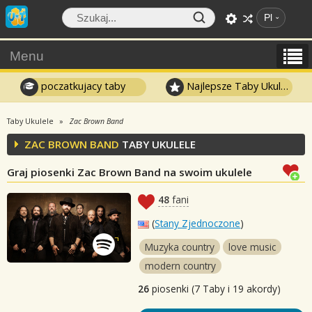
Pl
Menu
poczatkujacy taby
Najlepsze Taby Ukulele
Taby Ukulele
Zac Brown Band
ZAC BROWN BAND
TABY UKULELE
Graj piosenki Zac Brown Band na swoim ukulele
48
fani
(
Stany Zjednoczone
)
Muzyka country
love music
modern country
26
piosenki (7 Taby i 19 akordy)