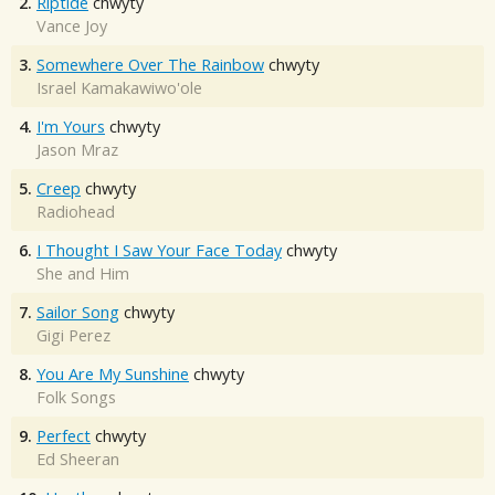
2.
Riptide
chwyty
Vance Joy
3.
Somewhere Over The Rainbow
chwyty
Israel Kamakawiwo'ole
4.
I'm Yours
chwyty
Jason Mraz
5.
Creep
chwyty
Radiohead
6.
I Thought I Saw Your Face Today
chwyty
She and Him
7.
Sailor Song
chwyty
Gigi Perez
8.
You Are My Sunshine
chwyty
Folk Songs
9.
Perfect
chwyty
Ed Sheeran