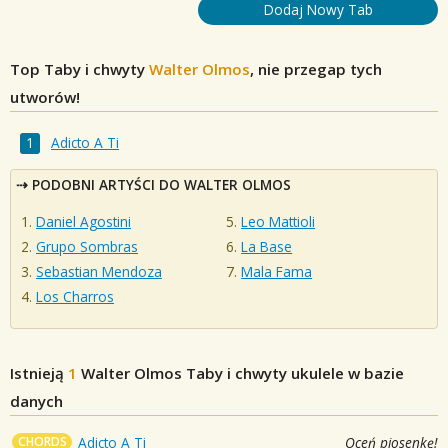
Dodaj Nowy Tab
Top Taby i chwyty
Walter Olmos
, nie przegap tych
utworów!
Adicto A Ti
PODOBNI ARTYŚCI DO WALTER OLMOS
Daniel Agostini
Leo Mattioli
Grupo Sombras
La Base
Sebastian Mendoza
Mala Fama
Los Charros
Istnieją
1
Walter Olmos
Taby i chwyty ukulele w bazie
danych
CHORDS
Adicto A Ti
Oceń piosenkę!