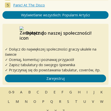
Panic! At The Disco
Wyświetlanie wszystkich: Popularni Artyści
Dołącz do naszej społeczności!
✓ Dołącz do największej społeczności graczy ukulele na
świecie
✓ Oceniaj, komentuj i poznawaj przyjaciół
✓ Zapisz tabulatury do swojego śpiewnika
✓ Przyczyniaj się do powstawania tabulatur, coverów, itp.
Zarejestruj
0-9
A
B
C
D
E
F
G
H
I
J
K
L
M
N
O
P
Q
R
S
T
U
V
W
X
Y
Z