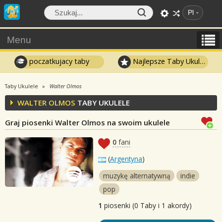
Pl
Menu
poczatkujacy taby
Najlepsze Taby Ukulele
Taby Ukulele
Walter Olmos
WALTER OLMOS
TABY UKULELE
Graj piosenki Walter Olmos na swoim ukulele
0
fani
(
Argentyna
)
muzykę alternatywną
indie
pop
1
piosenki (0 Taby i 1 akordy)