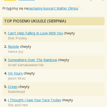
Przygotuj się na
następny koncert Walter Olmos
.
TOP PIOSENKI UKULELE (SIERPNIA)
1.
Can't Help Falling In Love With You
chwyty
Elvis Presley
2.
Riptide
chwyty
Vance Joy
3.
Somewhere Over The Rainbow
chwyty
Israel Kamakawiwo'ole
4.
I'm Yours
chwyty
Jason Mraz
5.
Creep
chwyty
Radiohead
6.
I Thought I Saw Your Face Today
chwyty
She and Him