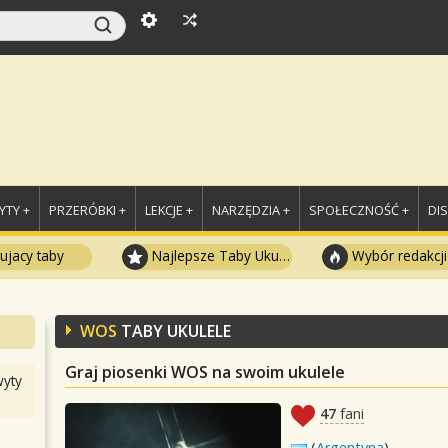
TY +
PRZERÓBKI +
LEKCJE +
NARZĘDZIA +
SPOŁECZNOŚĆ +
DI
ujacy taby
Najlepsze Taby Ukulele
Wybór redakcji
WOS
TABY UKULELE
Graj piosenki WOS na swoim ukulele
yty
47
fani
(
Argentyna
)