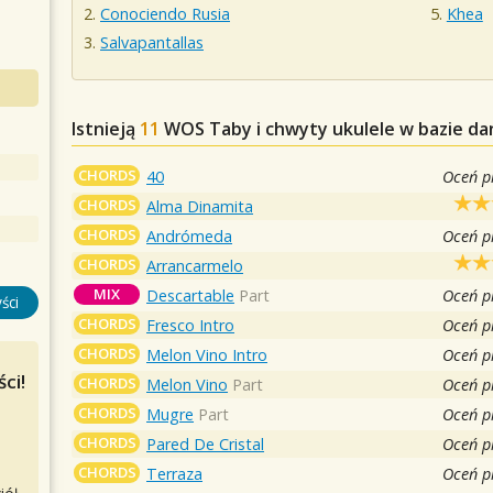
Conociendo Rusia
Khea
Salvapantallas
Istnieją
11
WOS
Taby i chwyty ukulele w bazie d
CHORDS
40
Oceń p
CHORDS
Alma Dinamita
CHORDS
Andrómeda
Oceń p
CHORDS
Arrancarmelo
MIX
Descartable
Part
Oceń p
ści
CHORDS
Fresco Intro
Oceń p
CHORDS
Melon Vino Intro
Oceń p
ci!
CHORDS
Melon Vino
Part
Oceń p
CHORDS
Mugre
Part
Oceń p
CHORDS
Pared De Cristal
Oceń p
CHORDS
Terraza
Oceń p