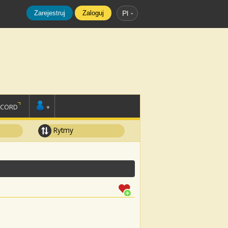
Zarejestruj
Zaloguj
Pl
SCORD
+
Rytmy