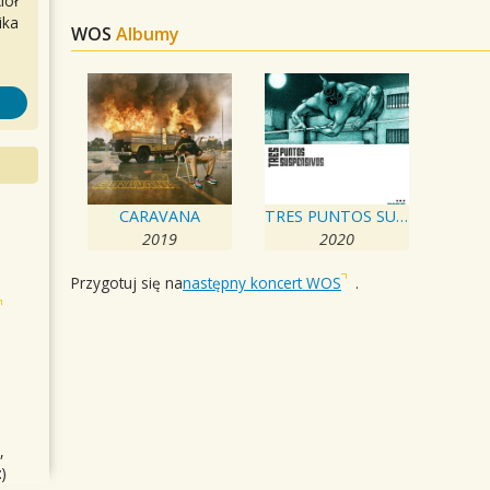
iół
ika
WOS
Albumy
CARAVANA
TRES PUNTOS SUSPENSIVOS
2019
2020
Przygotuj się na
następny koncert WOS
.
,
)