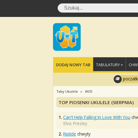
DODAJ NOWY TAB
TABULATURY +
CHWY
poczatk
Taby Ukulele
WOS
TOP PIOSENKI UKULELE (SIERPNIA)
1.
Can't Help Falling In Love With You
chw
Elvis Presley
2.
Riptide
chwyty