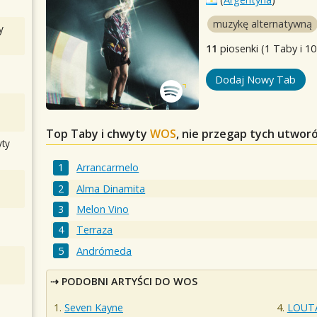
muzykę alternatywną
y
11
piosenki (1 Taby i 10
Dodaj Nowy Tab
Top Taby i chwyty
WOS
, nie przegap tych utwor
ty
Arrancarmelo
Alma Dinamita
Melon Vino
Terraza
Andrómeda
PODOBNI ARTYŚCI DO WOS
Seven Kayne
LOUT