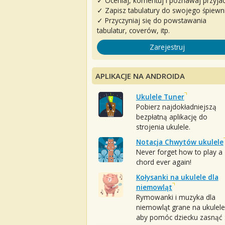
✓ Oceniaj, komentuj i poznawaj przyjac
✓ Zapisz tabulatury do swojego śpiewn
✓ Przyczyniaj się do powstawania
tabulatur, coverów, itp.
Zarejestruj
APLIKACJE NA ANDROIDA
Ukulele Tuner
Pobierz najdokładniejszą
bezpłatną aplikację do
strojenia ukulele.
Notacja Chwytów ukulele
Never forget how to play a
chord ever again!
Kołysanki na ukulele dla
niemowląt
Rymowanki i muzyka dla
niemowląt grane na ukulele
aby pomóc dziecku zasnąć :