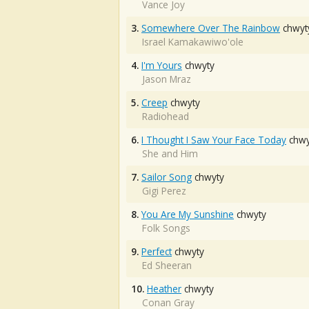
Vance Joy
3.
Somewhere Over The Rainbow
chwyt
Israel Kamakawiwo'ole
4.
I'm Yours
chwyty
Jason Mraz
5.
Creep
chwyty
Radiohead
6.
I Thought I Saw Your Face Today
chwy
She and Him
7.
Sailor Song
chwyty
Gigi Perez
8.
You Are My Sunshine
chwyty
Folk Songs
9.
Perfect
chwyty
Ed Sheeran
10.
Heather
chwyty
Conan Gray