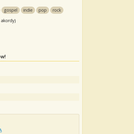
gospel
indie
pop
rock
 akordy)
ów!
A