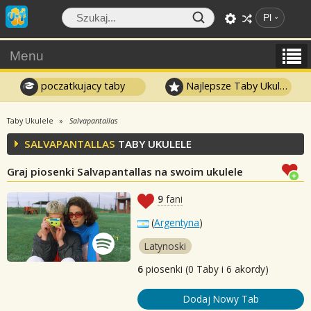
Pl
Menu
poczatkujacy taby
Najlepsze Taby Ukulele
Taby Ukulele
Salvapantallas
SALVAPANTALLAS
TABY UKULELE
Graj piosenki Salvapantallas na swoim ukulele
9
fani
(
Argentyna
)
Latynoski
6
piosenki (0 Taby i 6 akordy)
Dodaj Nowy Tab