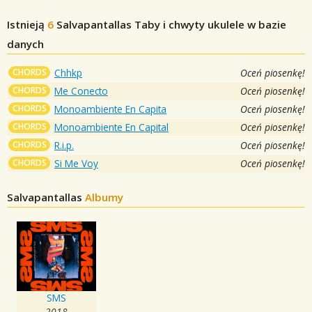
Istnieją
6
Salvapantallas
Taby i chwyty ukulele w bazie
danych
CHORDS
Chhkp
Oceń piosenkę!
CHORDS
Me Conecto
Oceń piosenkę!
CHORDS
Monoambiente En Capita
Oceń piosenkę!
CHORDS
Monoambiente En Capital
Oceń piosenkę!
CHORDS
R.i.p.
Oceń piosenkę!
CHORDS
Si Me Voy
Oceń piosenkę!
Salvapantallas
Albumy
SMS
2018