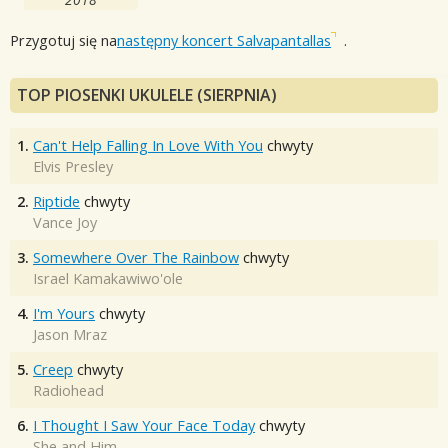
Przygotuj się na
następny koncert Salvapantallas
.
TOP PIOSENKI UKULELE (SIERPNIA)
1.
Can't Help Falling In Love With You
chwyty
Elvis Presley
2.
Riptide
chwyty
Vance Joy
3.
Somewhere Over The Rainbow
chwyty
Israel Kamakawiwo'ole
4.
I'm Yours
chwyty
Jason Mraz
5.
Creep
chwyty
Radiohead
6.
I Thought I Saw Your Face Today
chwyty
She and Him