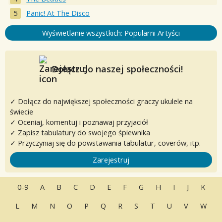
Panic! At The Disco
Wyświetlanie wszystkich: Popularni Artyści
Dołącz do naszej społeczności!
✓ Dołącz do największej społeczności graczy ukulele na
świecie
✓ Oceniaj, komentuj i poznawaj przyjaciół
✓ Zapisz tabulatury do swojego śpiewnika
✓ Przyczyniaj się do powstawania tabulatur, coverów, itp.
Zarejestruj
0-9
A
B
C
D
E
F
G
H
I
J
K
L
M
N
O
P
Q
R
S
T
U
V
W