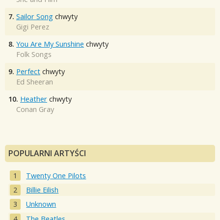
7.
Sailor Song
chwyty
Gigi Perez
8.
You Are My Sunshine
chwyty
Folk Songs
9.
Perfect
chwyty
Ed Sheeran
10.
Heather
chwyty
Conan Gray
POPULARNI ARTYŚCI
Twenty One Pilots
Billie Eilish
Unknown
The Beatles