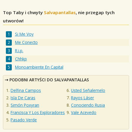
Top Taby i chwyty
Salvapantallas
, nie przegap tych
utworów!
Si Me Voy
Me Conecto
R.i.p.
Chhkp
Monoambiente En Capital
PODOBNI ARTYŚCI DO SALVAPANTALLAS
Delfina Campos
Usted Señalemelo
Isla De Caras
Rayos Láser
Simón Poxyran
Conociendo Rusia
Francisca Y Los Exploradores
Vale Acevedo
Pasado Verde