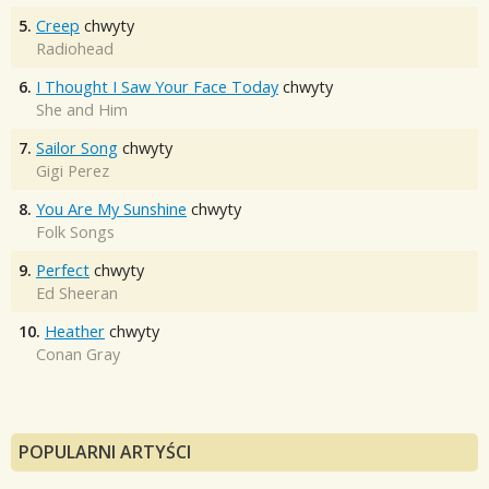
5.
Creep
chwyty
Radiohead
6.
I Thought I Saw Your Face Today
chwyty
She and Him
7.
Sailor Song
chwyty
Gigi Perez
8.
You Are My Sunshine
chwyty
Folk Songs
9.
Perfect
chwyty
Ed Sheeran
10.
Heather
chwyty
Conan Gray
POPULARNI ARTYŚCI