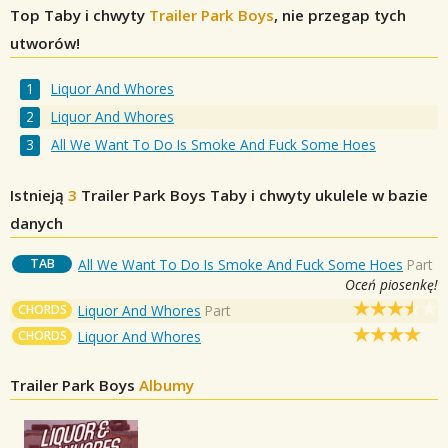
Top Taby i chwyty
Trailer Park Boys
, nie przegap tych
utworów!
Liquor And Whores
Liquor And Whores
All We Want To Do Is Smoke And Fuck Some Hoes
Istnieją
3
Trailer Park Boys
Taby i chwyty ukulele w bazie
danych
TAB
All We Want To Do Is Smoke And Fuck Some Hoes
Part
Oceń piosenkę!
CHORDS
Liquor And Whores
Part
CHORDS
Liquor And Whores
Trailer Park Boys
Albumy