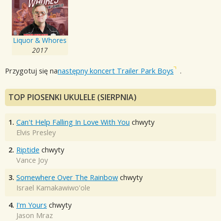
Liquor & Whores
2017
Przygotuj się na
następny koncert Trailer Park Boys
.
TOP PIOSENKI UKULELE (SIERPNIA)
1.
Can't Help Falling In Love With You
chwyty
Elvis Presley
2.
Riptide
chwyty
Vance Joy
3.
Somewhere Over The Rainbow
chwyty
Israel Kamakawiwo'ole
4.
I'm Yours
chwyty
Jason Mraz