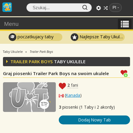
Pl
Menu
poczatkujacy taby
Najlepsze Taby Ukulele
Taby Ukulele
Trailer Park Boys
TRAILER PARK BOYS
TABY UKULELE
Graj piosenki Trailer Park Boys na swoim ukulele
2
fani
(
Kanada
)
3
piosenki (1 Taby i 2 akordy)
Dodaj Nowy Tab