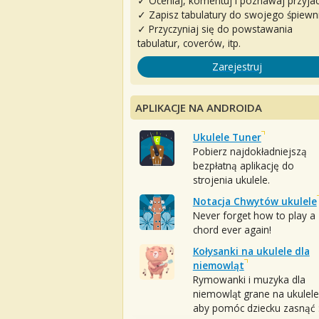
✓ Oceniaj, komentuj i poznawaj przyjac
✓ Zapisz tabulatury do swojego śpiewn
✓ Przyczyniaj się do powstawania
tabulatur, coverów, itp.
Zarejestruj
APLIKACJE NA ANDROIDA
Ukulele Tuner
Pobierz najdokładniejszą
bezpłatną aplikację do
strojenia ukulele.
Notacja Chwytów ukulele
Never forget how to play a
chord ever again!
Kołysanki na ukulele dla
niemowląt
Rymowanki i muzyka dla
niemowląt grane na ukulele
aby pomóc dziecku zasnąć :