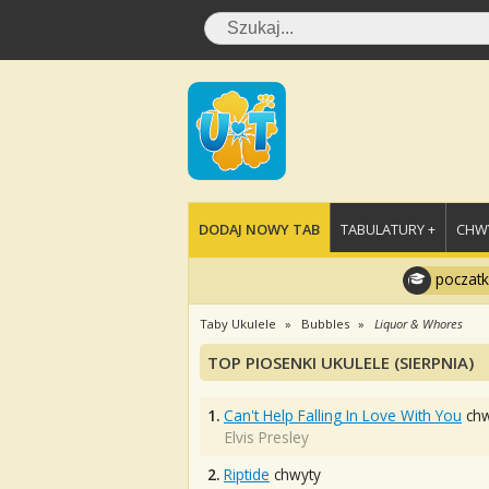
DODAJ NOWY TAB
TABULATURY +
CHWY
poczatk
Taby Ukulele
Bubbles
Liquor & Whores
TOP PIOSENKI UKULELE (SIERPNIA)
1.
Can't Help Falling In Love With You
chw
Elvis Presley
2.
Riptide
chwyty