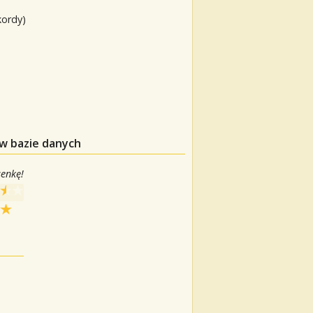
kordy)
 w bazie danych
senkę!