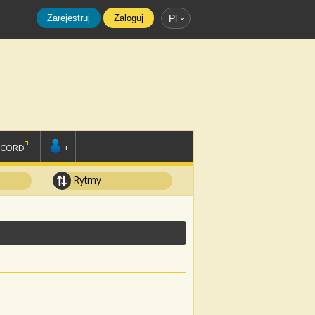
Zarejestruj
Zaloguj
Pl
SCORD
+
Rytmy