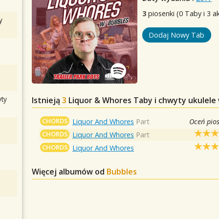
3
piosenki (0 Taby i 3 a
y
Dodaj Nowy Tab
ty
Istnieją
3
Liquor & Whores
Taby i chwyty ukulele
CHORDS
Liquor And Whores
Part
Oceń pio
CHORDS
Liquor And Whores
Part
CHORDS
Liquor And Whores
Więcej albumów od
Bubbles