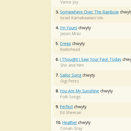
Vance Joy
3.
Somewhere Over The Rainbow
chwyt
Israel Kamakawiwo'ole
4.
I'm Yours
chwyty
Jason Mraz
5.
Creep
chwyty
Radiohead
6.
I Thought I Saw Your Face Today
chwy
She and Him
7.
Sailor Song
chwyty
Gigi Perez
8.
You Are My Sunshine
chwyty
Folk Songs
9.
Perfect
chwyty
Ed Sheeran
10.
Heather
chwyty
Conan Gray