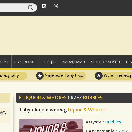
TY +
PRZERÓBKI +
LEKCJE +
NARZĘDZIA +
SPOŁECZNOŚĆ +
DI
ujacy taby
Najlepsze Taby Ukulele
Wybór redakcji
LIQUOR & WHORES
PRZEZ
BUBBLES
Taby ukulele według
Liquor & Whores
yty
Artysta :
Bubbles
Daty wydania :
2017