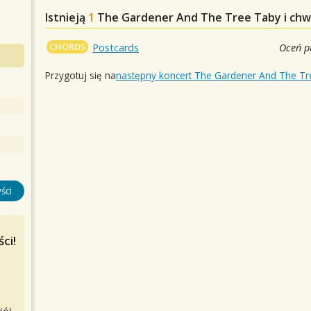
Istnieją
1
The Gardener And The Tree
Taby i chw
CHORDS
Postcards
Oceń p
Przygotuj się na
następny koncert The Gardener And The Tr
ści
ci!