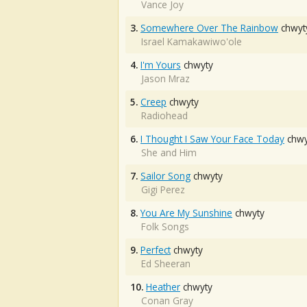
Vance Joy
3.
Somewhere Over The Rainbow
chwyt
Israel Kamakawiwo'ole
4.
I'm Yours
chwyty
Jason Mraz
5.
Creep
chwyty
Radiohead
6.
I Thought I Saw Your Face Today
chwy
She and Him
7.
Sailor Song
chwyty
Gigi Perez
8.
You Are My Sunshine
chwyty
Folk Songs
9.
Perfect
chwyty
Ed Sheeran
10.
Heather
chwyty
Conan Gray