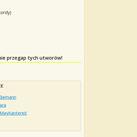
kordy)
 nie przegap tych utworów!
EE
Kliemann
ara
MayKantereit