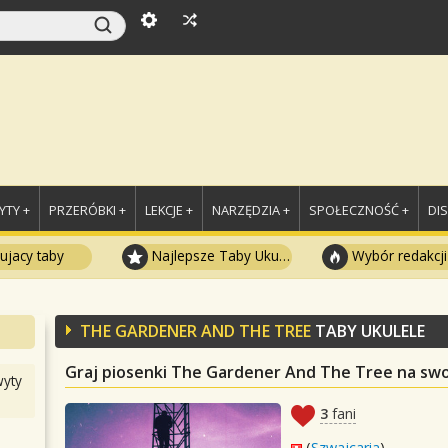
TY +
PRZERÓBKI +
LEKCJE +
NARZĘDZIA +
SPOŁECZNOŚĆ +
DI
ujacy taby
Najlepsze Taby Ukulele
Wybór redakcji
THE GARDENER AND THE TREE
TABY UKULELE
Graj piosenki The Gardener And The Tree na swo
yty
3
fani
(
Szwajcaria
)