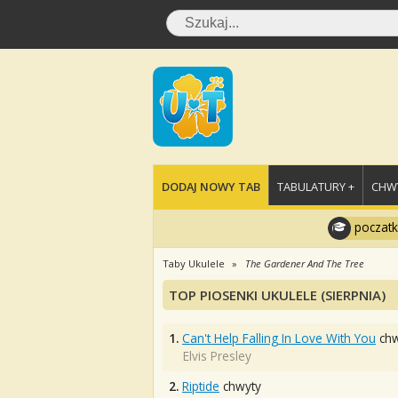
DODAJ NOWY TAB
TABULATURY +
CHWY
poczatk
Taby Ukulele
The Gardener And The Tree
TOP PIOSENKI UKULELE (SIERPNIA)
1.
Can't Help Falling In Love With You
chw
Elvis Presley
2.
Riptide
chwyty