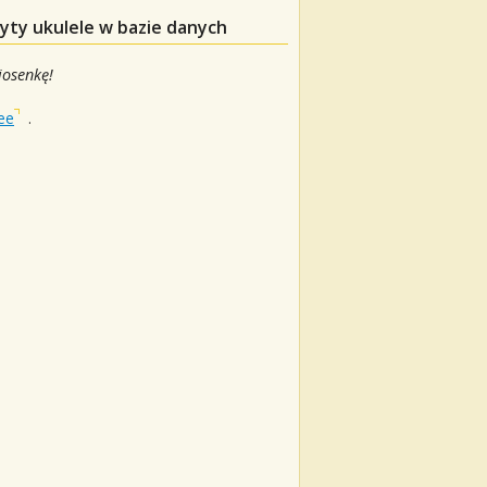
yty ukulele w bazie danych
iosenkę!
ee
.