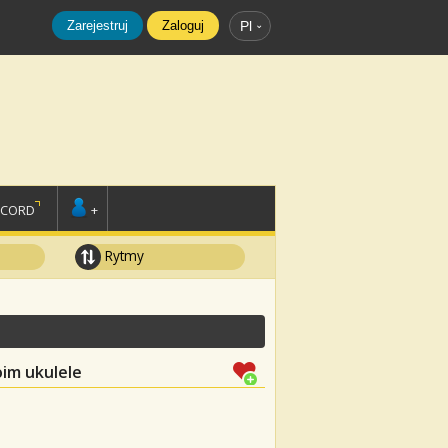
Zarejestruj
Zaloguj
Pl
SCORD
+
Rytmy
im ukulele