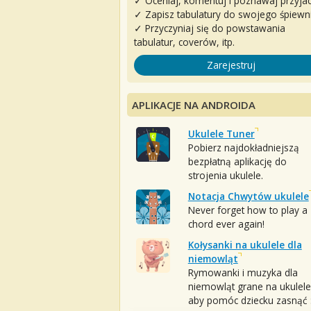
✓ Oceniaj, komentuj i poznawaj przyjac
✓ Zapisz tabulatury do swojego śpiewn
✓ Przyczyniaj się do powstawania
tabulatur, coverów, itp.
Zarejestruj
APLIKACJE NA ANDROIDA
Ukulele Tuner
Pobierz najdokładniejszą
bezpłatną aplikację do
strojenia ukulele.
Notacja Chwytów ukulele
Never forget how to play a
chord ever again!
Kołysanki na ukulele dla
niemowląt
Rymowanki i muzyka dla
niemowląt grane na ukulele
aby pomóc dziecku zasnąć :