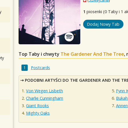
y
1
piosenki (0 Taby i 1 a
Dodaj Nowy Tab
Top Taby i chwyty
The Gardener And The Tree
,
ty
Postcards
PODOBNI ARTYŚCI DO THE GARDENER AND THE TR
Von Wegen Lisbeth
Fynn 
Charlie Cunningham
Bukah
Giant Rooks
Annen
Mighty Oaks