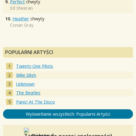
9.
Perfect
chwyty
Ed Sheeran
10.
Heather
chwyty
Conan Gray
POPULARNI ARTYŚCI
Twenty One Pilots
Billie Eilish
Unknown
The Beatles
Panic! At The Disco
Wyświetlanie wszystkich: Popularni Artyści
Dołącz do naszej społeczności!