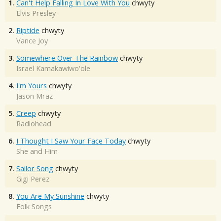
1.
Can't Help Falling In Love With You
chwyty
Elvis Presley
2.
Riptide
chwyty
Vance Joy
3.
Somewhere Over The Rainbow
chwyty
Israel Kamakawiwo'ole
4.
I'm Yours
chwyty
Jason Mraz
5.
Creep
chwyty
Radiohead
6.
I Thought I Saw Your Face Today
chwyty
She and Him
7.
Sailor Song
chwyty
Gigi Perez
8.
You Are My Sunshine
chwyty
Folk Songs