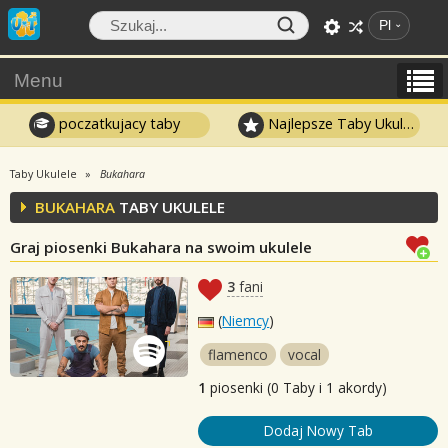
Pl
Menu
poczatkujacy taby
Najlepsze Taby Ukulele
Taby Ukulele
Bukahara
BUKAHARA
TABY UKULELE
Graj piosenki Bukahara na swoim ukulele
3
fani
(
Niemcy
)
flamenco
vocal
1
piosenki (0 Taby i 1 akordy)
Dodaj Nowy Tab