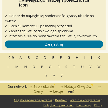
✓ Dołącz do największej społeczności graczy ukulele na
świecie
✓ Oceniaj, komentuj i poznawaj przyjaciół
✓ Zapisz tabulatury do swojego śpiewnika
✓ Przyczyniaj się do powstawania tabulatur, coverów, itp.
Zarejestruj
0-9
A
B
C
D
E
F
G
H
I
J
K
L
M
N
O
P
Q
R
S
T
U
V
W
X
Y
Z
Our network:
Stroik ukulele
Notacja Chwytów
Gamy
Lekcje
(en)
•
•
•
Często zadawane pytania
Kontakt
Warunki korzystania
•
•
Polityka Prywatności
Partnerzy
Kluby