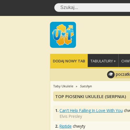
DODAJ NOWY TAB
TABULATURY +
CHWY
poczatk
Taby Ukulele
Sueshyn
TOP PIOSENKI UKULELE (SIERPNIA)
1.
Can't Help Falling In Love With You
chw
Elvis Presley
2.
Riptide
chwyty