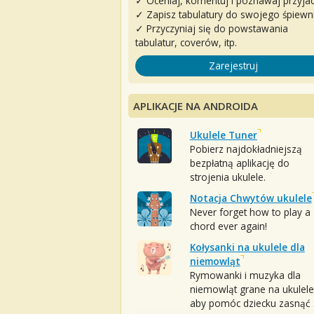
✓ Oceniaj, komentuj i poznawaj przyjac
✓ Zapisz tabulatury do swojego śpiewn
✓ Przyczyniaj się do powstawania
tabulatur, coverów, itp.
Zarejestruj
APLIKACJE NA ANDROIDA
Ukulele Tuner
Pobierz najdokładniejszą
bezpłatną aplikację do
strojenia ukulele.
Notacja Chwytów ukulele
Never forget how to play a
chord ever again!
Kołysanki na ukulele dla
niemowląt
Rymowanki i muzyka dla
niemowląt grane na ukulele
aby pomóc dziecku zasnąć :