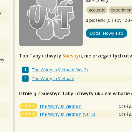
acoustic
experimen
y
2
piosenki (0 Taby i 2 a
Dodaj Nowy Tab
Top Taby i chwyty
Sueshyn
, nie przegap tych ut
ty
The Worry In Vietnam (ver 2)
The Worry In Vietnam
Istnieją
2
Sueshyn
Taby i chwyty ukulele w bazie
CHORDS
The Worry In Vietnam
Oceń p
CHORDS
The Worry In Vietnam (ver 2)
Oceń p