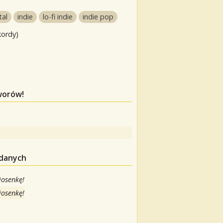
tal
indie
lo-fi indie
indie pop
kordy)
worów!
 danych
iosenkę!
iosenkę!