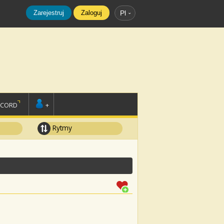
Zarejestruj
Zaloguj
Pl
SCORD
+
Rytmy