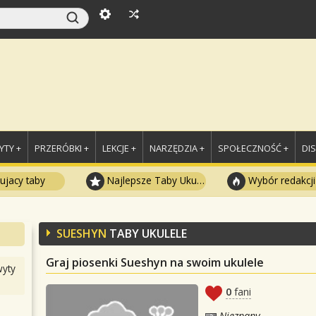
TY +
PRZERÓBKI +
LEKCJE +
NARZĘDZIA +
SPOŁECZNOŚĆ +
DI
ujacy taby
Najlepsze Taby Ukulele
Wybór redakcji
SUESHYN
TABY UKULELE
Graj piosenki Sueshyn na swoim ukulele
yty
0
fani
Nieznany