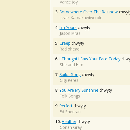
Vance Joy
3.
Somewhere Over The Rainbow
chwyt
Israel Kamakawiwo'ole
4.
I'm Yours
chwyty
Jason Mraz
5.
Creep
chwyty
Radiohead
6.
I Thought I Saw Your Face Today
chwy
She and Him
7.
Sailor Song
chwyty
Gigi Perez
8.
You Are My Sunshine
chwyty
Folk Songs
9.
Perfect
chwyty
Ed Sheeran
10.
Heather
chwyty
Conan Gray