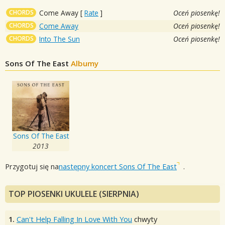
CHORDS
Come Away
[
Rate
]
Oceń piosenkę!
CHORDS
Come Away
Oceń piosenkę!
CHORDS
Into The Sun
Oceń piosenkę!
Sons Of The East
Albumy
Sons Of The East
2013
Przygotuj się na
następny koncert Sons Of The East
.
TOP PIOSENKI UKULELE (SIERPNIA)
1.
Can't Help Falling In Love With You
chwyty