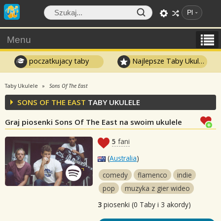
Pl
Menu
poczatkujacy taby
Najlepsze Taby Ukulele
Taby Ukulele
Sons Of The East
SONS OF THE EAST
TABY UKULELE
Graj piosenki Sons Of The East na swoim ukulele
5
fani
(
Australia
)
comedy
flamenco
indie
pop
muzyka z gier wideo
3
piosenki (0 Taby i 3 akordy)