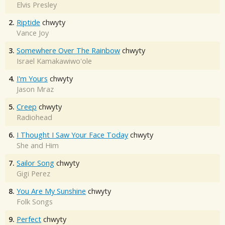
Elvis Presley
2.
Riptide
chwyty
Vance Joy
3.
Somewhere Over The Rainbow
chwyty
Israel Kamakawiwo'ole
4.
I'm Yours
chwyty
Jason Mraz
5.
Creep
chwyty
Radiohead
6.
I Thought I Saw Your Face Today
chwyty
She and Him
7.
Sailor Song
chwyty
Gigi Perez
8.
You Are My Sunshine
chwyty
Folk Songs
9.
Perfect
chwyty