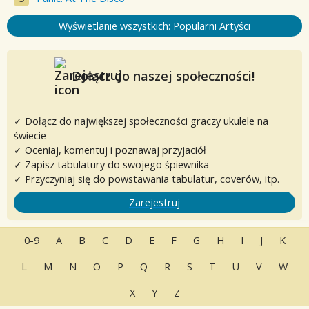
Wyświetlanie wszystkich: Popularni Artyści
Dołącz do naszej społeczności!
✓ Dołącz do największej społeczności graczy ukulele na
świecie
✓ Oceniaj, komentuj i poznawaj przyjaciół
✓ Zapisz tabulatury do swojego śpiewnika
✓ Przyczyniaj się do powstawania tabulatur, coverów, itp.
Zarejestruj
0-9
A
B
C
D
E
F
G
H
I
J
K
L
M
N
O
P
Q
R
S
T
U
V
W
X
Y
Z