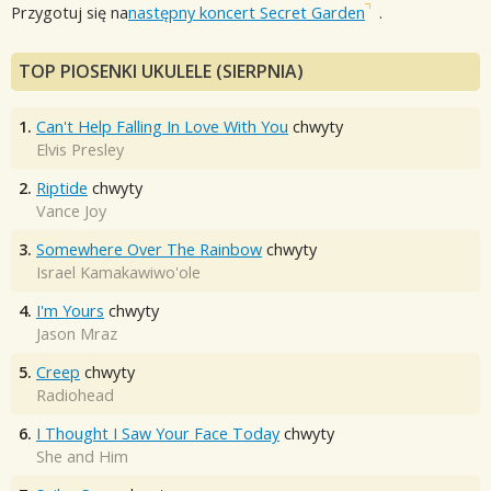
Przygotuj się na
następny koncert Secret Garden
.
TOP PIOSENKI UKULELE (SIERPNIA)
1.
Can't Help Falling In Love With You
chwyty
Elvis Presley
2.
Riptide
chwyty
Vance Joy
3.
Somewhere Over The Rainbow
chwyty
Israel Kamakawiwo'ole
4.
I'm Yours
chwyty
Jason Mraz
5.
Creep
chwyty
Radiohead
6.
I Thought I Saw Your Face Today
chwyty
She and Him