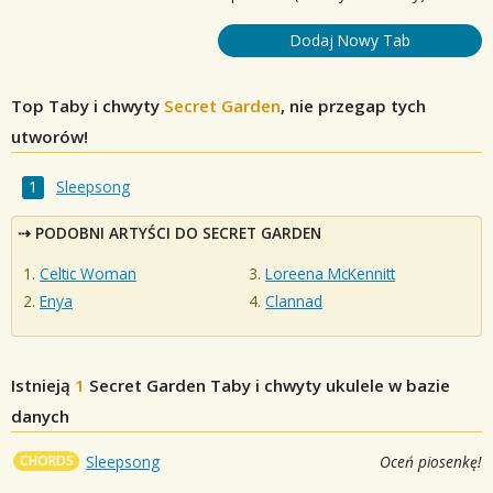
Dodaj Nowy Tab
Top Taby i chwyty
Secret Garden
, nie przegap tych
utworów!
Sleepsong
PODOBNI ARTYŚCI DO SECRET GARDEN
Celtic Woman
Loreena McKennitt
Enya
Clannad
Istnieją
1
Secret Garden
Taby i chwyty ukulele w bazie
danych
CHORDS
Sleepsong
Oceń piosenkę!