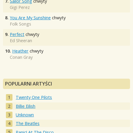
7.
Sailor Song
chwyty
Gigi Perez
8.
You Are My Sunshine
chwyty
Folk Songs
9.
Perfect
chwyty
Ed Sheeran
10.
Heather
chwyty
Conan Gray
POPULARNI ARTYŚCI
Twenty One Pilots
Billie Eilish
Unknown
The Beatles
Panic! At The Disco