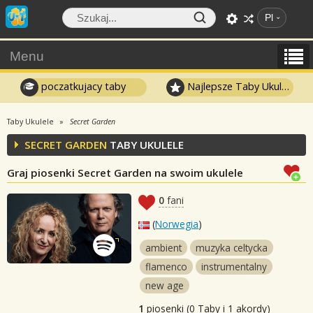
Pl
Menu
poczatkujacy taby
Najlepsze Taby Ukulele
Taby Ukulele
Secret Garden
SECRET GARDEN
TABY UKULELE
Graj piosenki Secret Garden na swoim ukulele
0
fani
(
Norwegia
)
ambient
muzyka celtycka
flamenco
instrumentalny
new age
1
piosenki (0 Taby i 1 akordy)