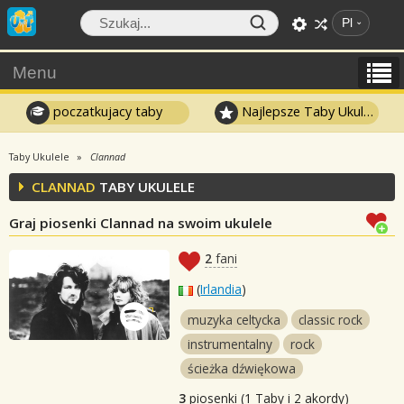
Pl
Menu
poczatkujacy taby
Najlepsze Taby Ukulele
Taby Ukulele
Clannad
CLANNAD
TABY UKULELE
Graj piosenki Clannad na swoim ukulele
2
fani
(
Irlandia
)
muzyka celtycka
classic rock
instrumentalny
rock
ścieżka dźwiękowa
3
piosenki (1 Taby i 2 akordy)