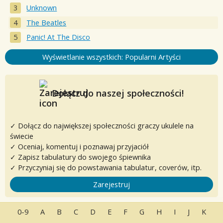
Unknown
The Beatles
Panic! At The Disco
Wyświetlanie wszystkich: Popularni Artyści
Dołącz do naszej społeczności!
✓ Dołącz do największej społeczności graczy ukulele na
świecie
✓ Oceniaj, komentuj i poznawaj przyjaciół
✓ Zapisz tabulatury do swojego śpiewnika
✓ Przyczyniaj się do powstawania tabulatur, coverów, itp.
Zarejestruj
0-9
A
B
C
D
E
F
G
H
I
J
K