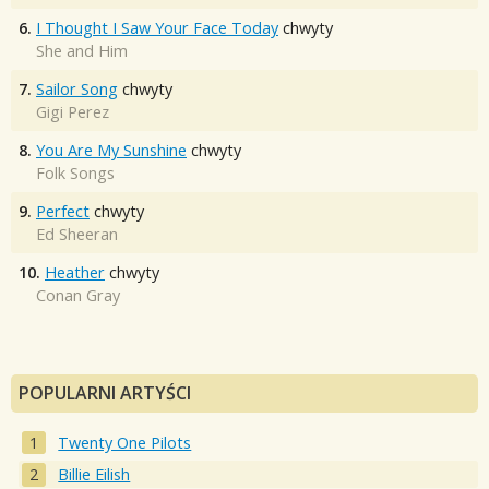
6.
I Thought I Saw Your Face Today
chwyty
She and Him
7.
Sailor Song
chwyty
Gigi Perez
8.
You Are My Sunshine
chwyty
Folk Songs
9.
Perfect
chwyty
Ed Sheeran
10.
Heather
chwyty
Conan Gray
POPULARNI ARTYŚCI
Twenty One Pilots
Billie Eilish