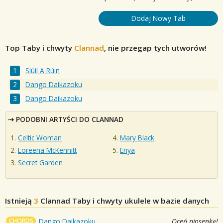
Dodaj Nowy Tab
Top Taby i chwyty
Clannad
, nie przegap tych utworów!
Siúil A Rúin
Dango Daikazoku
Dango Daikazoku
PODOBNI ARTYŚCI DO CLANNAD
Celtic Woman
Mary Black
Loreena McKennitt
Enya
Secret Garden
Istnieją
3
Clannad
Taby i chwyty ukulele w bazie danych
CHORDS
Dango Daikazoku
Oceń piosenkę!