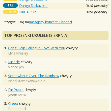
TAB
Dango Daikazoku
Oceń piosenkę!
CHORDS
Siúil A Rúin
Oceń piosenkę!
Przygotuj się na
następny koncert Clannad
.
TOP PIOSENKI UKULELE (SIERPNIA)
1.
Can't Help Falling In Love With You
chwyty
Elvis Presley
2.
Riptide
chwyty
Vance Joy
3.
Somewhere Over The Rainbow
chwyty
Israel Kamakawiwo'ole
4.
I'm Yours
chwyty
Jason Mraz
5.
Creep
chwyty
Radiohead