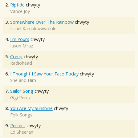
2.
Riptide
chwyty
Vance Joy
3.
Somewhere Over The Rainbow
chwyty
Israel Kamakawiwo'ole
4.
I'm Yours
chwyty
Jason Mraz
5.
Creep
chwyty
Radiohead
6.
I Thought I Saw Your Face Today
chwyty
She and Him
7.
Sailor Song
chwyty
Gigi Perez
8.
You Are My Sunshine
chwyty
Folk Songs
9.
Perfect
chwyty
Ed Sheeran