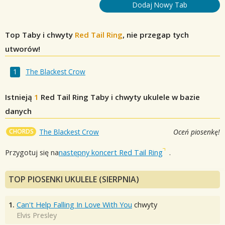
Dodaj Nowy Tab
Top Taby i chwyty
Red Tail Ring
, nie przegap tych
utworów!
The Blackest Crow
Istnieją
1
Red Tail Ring
Taby i chwyty ukulele w bazie
danych
CHORDS
The Blackest Crow
Oceń piosenkę!
Przygotuj się na
następny koncert Red Tail Ring
.
TOP PIOSENKI UKULELE (SIERPNIA)
1.
Can't Help Falling In Love With You
chwyty
Elvis Presley