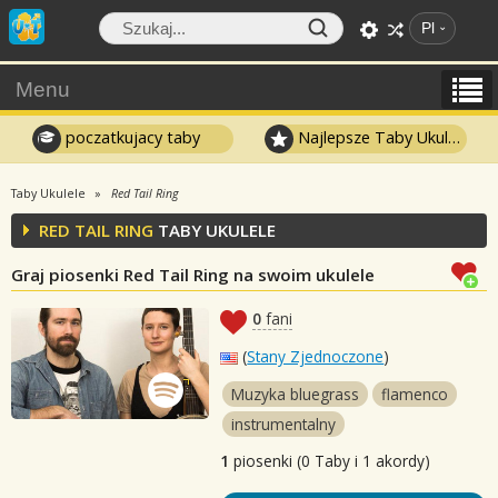
Pl
Menu
poczatkujacy taby
Najlepsze Taby Ukulele
Taby Ukulele
Red Tail Ring
RED TAIL RING
TABY UKULELE
Graj piosenki Red Tail Ring na swoim ukulele
0
fani
(
Stany Zjednoczone
)
Muzyka bluegrass
flamenco
instrumentalny
1
piosenki (0 Taby i 1 akordy)